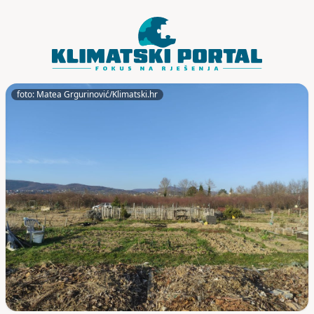
Skoči do sadržaja
foto: Matea Grgurinović/Klimatski.hr