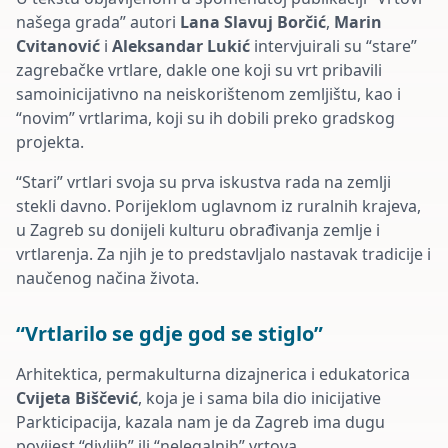
našega grada” autori
Lana Slavuj Borčić
,
Marin
Cvitanović
i
Aleksandar Lukić
intervjuirali su “stare”
zagrebačke vrtlare, dakle one koji su vrt pribavili
samoinicijativno na neiskorištenom zemljištu, kao i
“novim” vrtlarima, koji su ih dobili preko gradskog
projekta.
“Stari” vrtlari svoja su prva iskustva rada na zemlji
stekli davno. Porijeklom uglavnom iz ruralnih krajeva,
u Zagreb su donijeli kulturu obrađivanja zemlje i
vrtlarenja. Za njih je to predstavljalo nastavak tradicije i
naučenog načina života.
“Vrtlarilo se gdje god se stiglo”
Arhitektica, permakulturna dizajnerica i edukatorica
Cvijeta Biščević
, koja je i sama bila dio inicijative
Parkticipacija, kazala nam je da Zagreb ima dugu
povijest “divljih” ili “nelegalnih” vrtova.