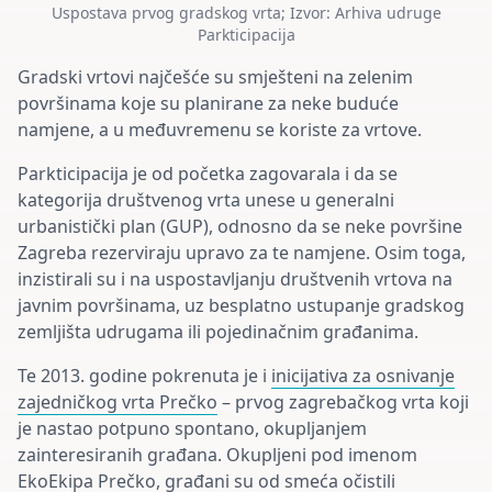
Uspostava prvog gradskog vrta; Izvor: Arhiva udruge
Parkticipacija
Gradski vrtovi najčešće su smješteni na zelenim
površinama koje su planirane za neke buduće
namjene, a u međuvremenu se koriste za vrtove.
Parkticipacija je od početka zagovarala i da se
kategorija društvenog vrta unese u generalni
urbanistički plan (GUP), odnosno da se neke površine
Zagreba rezerviraju upravo za te namjene. Osim toga,
inzistirali su i na uspostavljanju društvenih vrtova na
javnim površinama, uz besplatno ustupanje gradskog
zemljišta udrugama ili pojedinačnim građanima.
Te 2013. godine pokrenuta je i
inicijativa za osnivanje
zajedničkog vrta Prečko
– prvog zagrebačkog vrta koji
je nastao potpuno spontano, okupljanjem
zainteresiranih građana. Okupljeni pod imenom
EkoEkipa Prečko, građani su od smeća očistili