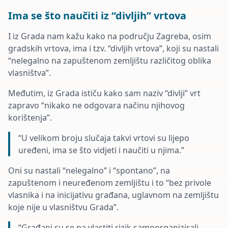
Ima se što naučiti iz “divljih” vrtova
I iz Grada nam kažu kako na području Zagreba, osim
gradskih vrtova, ima i tzv. “divljih vrtova”, koji su nastali
“nelegalno na zapuštenom zemljištu različitog oblika
vlasništva”.
Međutim, iz Grada ističu kako sam naziv “divlji” vrt
zapravo “nikako ne odgovara načinu njihovog
korištenja”.
“U velikom broju slučaja takvi vrtovi su lijepo
uređeni, ima se što vidjeti i naučiti u njima.”
Oni su nastali “nelegalno” i “spontano”, na
zapuštenom i neuređenom zemljištu i to “bez privole
vlasnika i na inicijativu građana, uglavnom na zemljištu
koje nije u vlasništvu Grada”.
“Građani su se na vlastiti rizik samoorganizirali,