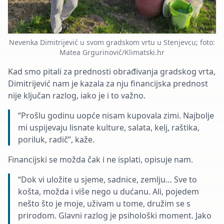
Nevenka Dimitrijević u svom gradskom vrtu u Stenjevcu; foto:
Matea Grgurinović/Klimatski.hr
Kad smo pitali za prednosti obrađivanja gradskog vrta,
Dimitrijević nam je kazala za nju financijska prednost
nije ključan razlog, iako je i to važno.
“Prošlu godinu uopće nisam kupovala zimi. Najbolje
mi uspijevaju lisnate kulture, salata, kelj, raštika,
poriluk, radič”, kaže.
Financijski se možda čak i ne isplati, opisuje nam.
“Dok vi uložite u sjeme, sadnice, zemlju… Sve to
košta, možda i više nego u dućanu. Ali, pojedem
nešto što je moje, uživam u tome, družim se s
prirodom. Glavni razlog je psihološki moment. Jako