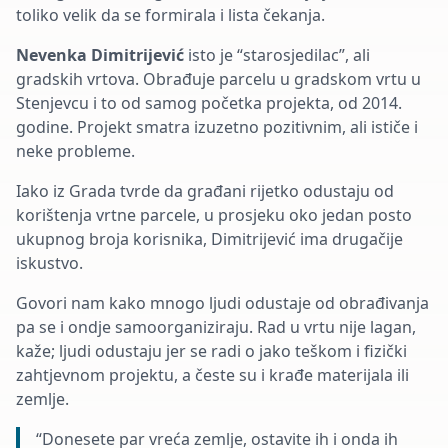
toliko velik da se formirala i lista čekanja.
Nevenka Dimitrijević
isto je “starosjedilac”, ali
gradskih vrtova. Obrađuje parcelu u gradskom vrtu u
Stenjevcu i to od samog početka projekta, od 2014.
godine. Projekt smatra izuzetno pozitivnim, ali ističe i
neke probleme.
Iako iz Grada tvrde da građani rijetko odustaju od
korištenja vrtne parcele, u prosjeku oko jedan posto
ukupnog broja korisnika, Dimitrijević ima drugačije
iskustvo.
Govori nam kako mnogo ljudi odustaje od obrađivanja
pa se i ondje samoorganiziraju. Rad u vrtu nije lagan,
kaže; ljudi odustaju jer se radi o jako teškom i fizički
zahtjevnom projektu, a česte su i krađe materijala ili
zemlje.
“Donesete par vreća zemlje, ostavite ih i onda ih