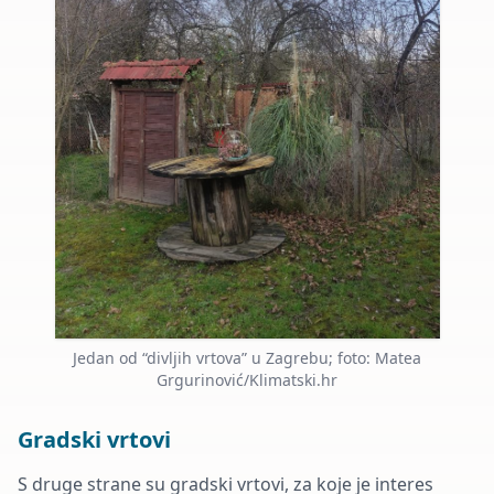
Jedan od “divljih vrtova” u Zagrebu; foto: Matea
Grgurinović/Klimatski.hr
Gradski vrtovi
S druge strane su gradski vrtovi, za koje je interes