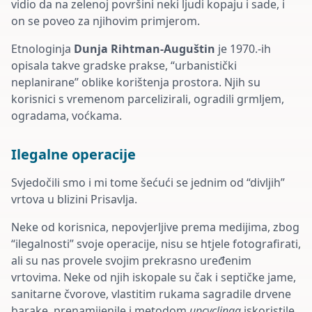
vidio da na zelenoj površini neki ljudi kopaju i sade, i
on se poveo za njihovim primjerom.
Etnologinja
Dunja Rihtman-Auguštin
je 1970.-ih
opisala takve gradske prakse, “urbanistički
neplanirane” oblike korištenja prostora. Njih su
korisnici s vremenom parcelizirali, ogradili grmljem,
ogradama, voćkama.
Ilegalne operacije
Svjedočili smo i mi tome šećući se jednim od “divljih”
vrtova u blizini Prisavlja.
Neke od korisnica, nepovjerljive prema medijima, zbog
“ilegalnosti” svoje operacije, nisu se htjele fotografirati,
ali su nas provele svojim prekrasno uređenim
vrtovima. Neke od njih iskopale su čak i septičke jame,
sanitarne čvorove, vlastitim rukama sagradile drvene
barake, prenamijenile i metodom
upcyclinga
iskoristile