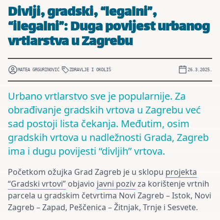
Divlji, gradski, “legalni”,
“ilegalni”: Duga povijest urbanog
vrtlarstva u Zagrebu
MATEA GRGURINOVIĆ
ZDRAVLJE I OKOLIŠ
26.3.2025.
Urbano vrtlarstvo sve je popularnije. Za
obrađivanje gradskih vrtova u Zagrebu već
sad postoji lista čekanja. Međutim, osim
gradskih vrtova u nadležnosti Grada, Zagreb
ima i dugu povijesti “divljih” vrtova.
Početkom ožujka Grad Zagreb je u sklopu
projekta
“Gradski vrtovi”
objavio
javni poziv
za korištenje vrtnih
parcela u gradskim četvrtima Novi Zagreb – Istok, Novi
Zagreb – Zapad, Peščenica – Žitnjak, Trnje i Sesvete.