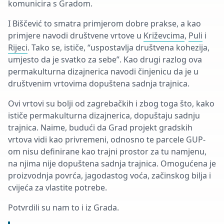
komunicira s Gradom.
I Biščević to smatra primjerom dobre prakse, a kao
primjere navodi društvene vrtove u
Križevcima
,
Puli
i
Rijeci
. Tako se, ističe, “uspostavlja društvena kohezija,
umjesto da je svatko za sebe”. Kao drugi razlog ova
permakulturna dizajnerica navodi činjenicu da je u
društvenim vrtovima dopuštena sadnja trajnica.
Ovi vrtovi su bolji od zagrebačkih i zbog toga što, kako
ističe permakulturna dizajnerica, dopuštaju sadnju
trajnica. Naime, budući da Grad projekt gradskih
vrtova vidi kao privremeni, odnosno te parcele GUP-
om nisu definirane kao trajni prostor za tu namjenu,
na njima nije dopuštena sadnja trajnica. Omogućena je
proizvodnja povrća, jagodastog voća, začinskog bilja i
cvijeća za vlastite potrebe.
Potvrdili su nam to i iz Grada.