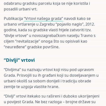
odabranu gradsku parcelu koja se nije koristila i
posadili urbani vrt.
Publikacija
“Vrtovi našega grada”
navodi kako se
urbano vrtlarenje u Zagrebu “pojavilo naglo”, 2012.
godine, kada su gradske vlasti htjele zatvoriti tzv.
“divlje vrtove” u novozagrebačkom naselju Travno s
ciljem “revitalizacije” onoga što su opisivali kao
“neuređene” gradske površine.
“Divlji” vrtovi
“Divljima” su nazivaju vrtovi koji nisu pod upravom
Grada. Prisvojili su ih građani koji su doseljavanjem u
urbani okoliš sa sobom donijeli i tradiciju obrade
zemlje te uzgoja vlastite hrane.
“Divlji” vrtovi itekako su rašireni i duboko ukorijenjeni
u povijest Grada. Ne bez razloga – brojne države su