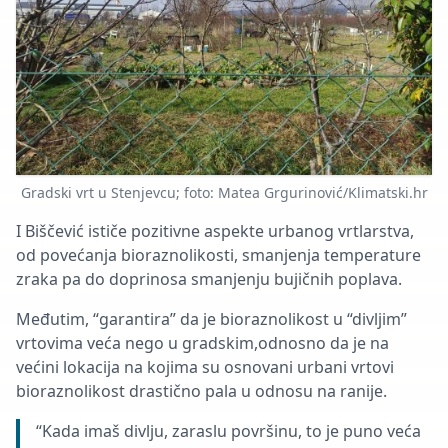
Gradski vrt u Stenjevcu; foto: Matea Grgurinović/Klimatski.hr
I Biščević ističe pozitivne aspekte urbanog vrtlarstva,
od povećanja bioraznolikosti, smanjenja temperature
zraka pa do doprinosa smanjenju bujičnih poplava.
Međutim, “garantira” da je bioraznolikost u “divljim”
vrtovima veća nego u gradskim,odnosno da je na
većini lokacija na kojima su osnovani urbani vrtovi
bioraznolikost drastično pala u odnosu na ranije.
“Kada imaš divlju, zaraslu površinu, to je puno veća