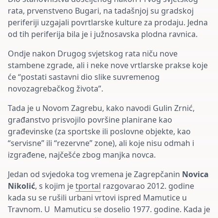
rata, prvenstveno Bugari, na tadašnjoj su gradskoj
periferiji uzgajali povrtlarske kulture za prodaju. Jedna
od tih periferija bila je i južnosavska plodna ravnica.
Ondje nakon Drugog svjetskog rata niču nove
stambene zgrade, ali i neke nove vrtlarske prakse koje
će “postati sastavni dio slike suvremenog
novozagrebačkog života”.
Tada je u Novom Zagrebu, kako navodi Gulin Zrnić,
građanstvo prisvojilo površine planirane kao
građevinske (za sportske ili poslovne objekte, kao
“servisne” ili “rezervne” zone), ali koje nisu odmah i
izgrađene, najčešće zbog manjka novca.
Jedan od svjedoka tog vremena je Zagrepčanin
Novica
Nikolić
, s kojim je
tportal
razgovarao 2012. godine
kada su se rušili urbani vrtovi ispred Mamutice u
Travnom. U Mamuticu se doselio 1977. godine. Kada je