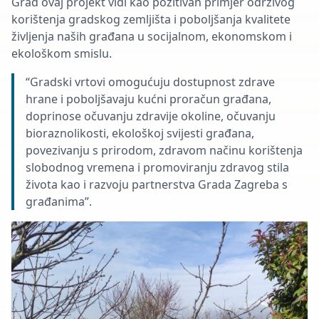
Grad ovaj projekt vidi kao pozitivan primjer održivog
korištenja gradskog zemljišta i poboljšanja kvalitete
življenja naših građana u socijalnom, ekonomskom i
ekološkom smislu.
“Gradski vrtovi omogućuju dostupnost zdrave
hrane i poboljšavaju kućni proračun građana,
doprinose očuvanju zdravije okoline, očuvanju
bioraznolikosti, ekološkoj svijesti građana,
povezivanju s prirodom, zdravom načinu korištenja
slobodnog vremena i promoviranju zdravog stila
života kao i razvoju partnerstva Grada Zagreba s
građanima”.