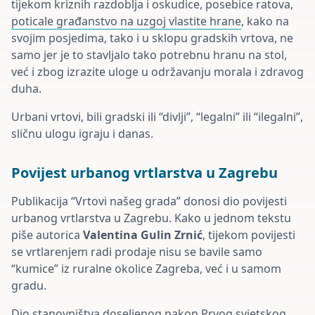
tijekom kriznih razdoblja i oskudice, posebice ratova,
poticale građanstvo na uzgoj vlastite hrane
, kako na
svojim posjedima, tako i u sklopu gradskih vrtova, ne
samo jer je to stavljalo tako potrebnu hranu na stol,
već i zbog izrazite uloge u održavanju morala i zdravog
duha.
Urbani vrtovi, bili gradski ili “divlji”, “legalni” ili “ilegalni”,
sličnu ulogu igraju i danas.
Povijest urbanog vrtlarstva u Zagrebu
Publikacija “Vrtovi našeg grada” donosi dio povijesti
urbanog vrtlarstva u Zagrebu. Kako u jednom tekstu
piše autorica
Valentina Gulin Zrnić
, tijekom povijesti
se vrtlarenjem radi prodaje nisu se bavile samo
“kumice” iz ruralne okolice Zagreba, već i u samom
gradu.
Dio stanovništva doseljenog nakon Prvog svjetskog