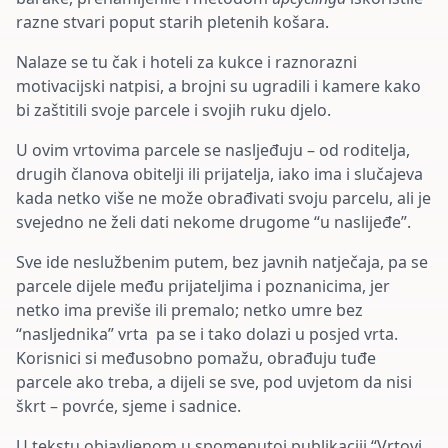
razne stvari poput starih pletenih košara.
Nalaze se tu čak i hoteli za kukce i raznorazni
motivacijski natpisi, a brojni su ugradili i kamere kako
bi zaštitili svoje parcele i svojih ruku djelo.
U ovim vrtovima parcele se nasljeđuju – od roditelja,
drugih članova obitelji ili prijatelja, iako ima i slučajeva
kada netko više ne može obrađivati svoju parcelu, ali je
svejedno ne želi dati nekome drugome “u naslijeđe”.
Sve ide neslužbenim putem, bez javnih natječaja, pa se
parcele dijele među prijateljima i poznanicima, jer
netko ima previše ili premalo; netko umre bez
“nasljednika” vrta pa se i tako dolazi u posjed vrta.
Korisnici si međusobno pomažu, obrađuju tuđe
parcele ako treba, a dijeli se sve, pod uvjetom da nisi
škrt – povrće, sjeme i sadnice.
U tekstu objavljenom u spomenutoj publikaciji “Vrtovi