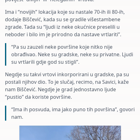
Ima i “novijih” lokacija koje su nastale 70-ih ili 80-ih,
dodaje Biščević, kada su se gradile višestambene
zgrade. Tada su “ljudi iz neke okućnice preselili u
neboder i bilo im je prirodno da nastave vrtlariti”.
“Pa su zauzeli neke površine koje nitko nije
obrađivao. Neke su gradske, neke su privatne. Ljudi
su vrtlarili gdje god su stigli”.
Negdje su takvi vrtovi inkorporirani u gradske, pa su
postali njihov dio. To je slučaj, recimo, na Savici, kaže
nam Biščević. Negdje je grad jednostavno ljude
“pustio” da koriste površine.
“Ima ih posvuda, ima jako puno tih površina”, govori
nam.