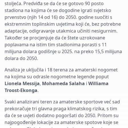
stoljeća. Predviđa se da će se gotovo 90 posto
stadiona na kojima će se dogodine igrati svjetsko
prvenstvo (njih 14 od 16) do 2050. godine suočiti s
ekstremnim toplinskim uvjetima koji će, bez potrebne
adaptacije, odigravanje utakmica učiniti nesigurnim.
Također se procjenjuje da će štete uzrokovane
poplavama na istim tim stadionima porasti s 11
milijuna dolara godišnje u 2025. na preko 15,5 milijuna
dolara do 2050.
Analiza je uključila i 18 terena za amaterski nogomet
na kojima su odrasle nogometne legende poput
Lionela Messija
,
Mohameda Salaha
i
Williama
Troost-Ekonga
.
Svaki analizirani teren za amaterske sportove već sad
prekoračuje tri glavna praga klimatskog rizika, s tim
da će se uvjeti dodatno pogoršati do 2050. Pritom su
najpogođenije lokacije za amaterske spotove koje se