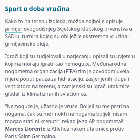
Sport u doba vrućina
Kako to na terenu izgleda, možda najbolje opisuje
primjer
ovogodišnjeg Svjetskog klupskog prvenstva u
SAD-u, turnira kojeg su obilježile ekstremna vrućina i
grmljavinske oluje.
Igrači koji su sudjelovali u natjecanju opisali su uvjete u
kojima moraju igrati kao nemoguće. Međunarodna
nogometna organizacija (FIFA) tim je povodom uvela
mjere poput pauza za hidrataciju, zasjenjenih klupa i
ventilatora na terenu, a zamjenski su igrači utakmice
gledali iz klimatiziranih svlačionica.
“Nemoguće je, užasno je vruće. Boljeli su me prsti na
nogama, čak su me i nokti na nogama boljeli, nisam
mogao stati ni krenuti“,
rekao je
za AP nogometaš
Marcos Llorente
iz Atletica nakon utakmice protiv
Paris Saint-Germaina.