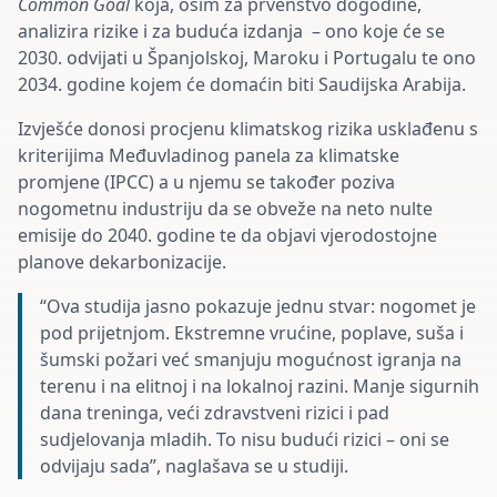
Common Goal
koja, osim za prvenstvo dogodine,
analizira rizike i za buduća izdanja – ono koje će se
2030. odvijati u Španjolskoj, Maroku i Portugalu te ono
2034. godine kojem će domaćin biti Saudijska Arabija.
Izvješće donosi procjenu klimatskog rizika usklađenu s
kriterijima Međuvladinog panela za klimatske
promjene (IPCC) a u njemu se također poziva
nogometnu industriju da se obveže na neto nulte
emisije do 2040. godine te da objavi vjerodostojne
planove dekarbonizacije.
“Ova studija jasno pokazuje jednu stvar: nogomet je
pod prijetnjom. Ekstremne vrućine, poplave, suša i
šumski požari već smanjuju mogućnost igranja na
terenu i na elitnoj i na lokalnoj razini. Manje sigurnih
dana treninga, veći zdravstveni rizici i pad
sudjelovanja mladih. To nisu budući rizici – oni se
odvijaju sada”, naglašava se u studiji.