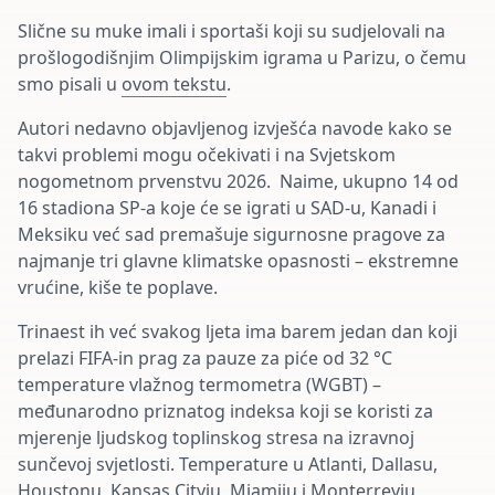
Slične su muke imali i sportaši koji su sudjelovali na
prošlogodišnjim Olimpijskim igrama u Parizu, o čemu
smo pisali u
ovom tekstu
.
Autori nedavno objavljenog izvješća navode kako se
takvi problemi mogu očekivati i na Svjetskom
nogometnom prvenstvu 2026. Naime, ukupno 14 od
16 stadiona SP-a koje će se igrati u SAD-u, Kanadi i
Meksiku već sad premašuje sigurnosne pragove za
najmanje tri glavne klimatske opasnosti – ekstremne
vrućine, kiše te poplave.
Trinaest ih već svakog ljeta ima barem jedan dan koji
prelazi FIFA-in prag za pauze za piće od 32 °C
temperature vlažnog termometra (WGBT) –
međunarodno priznatog indeksa koji se koristi za
mjerenje ljudskog toplinskog stresa na izravnoj
sunčevoj svjetlosti. Temperature u Atlanti, Dallasu,
Houstonu, Kansas Cityju, Miamiju i Monterreyju