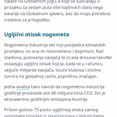
nalaze na Globalnom jugu, a koje se suočavaju u
prosjeku sa sedam puta više toplinskih dana nego
lokacije na Globalnom sjeveru, bez da imaju potrebna
sredstva za prilagodbu.
Ugljični otisak nogometa
Nogometna industrija već trpi posljedice klimatskih
promjena, no ona im istovremeno i doprinosi. Rad
stadiona, putovanja navijača te izrada dresova također
ostavljaju ugljični otisak koji je, kada se u računicu
uključe milijarde navijača, tisuće klubova i stotine
turnira na globalnoj razini, poprilično značajan.
Jedna
analiza
tako navodi da nogometna industrija
godišnje proizvede oko 66 milijuna tona CO2, što je
ekvivalentno godišnjim emisijama Austrije.
Pritom gotovo 75 posto ugljičnog otiska samog
nogometa proizlazi iz sponzorstava s industrijama