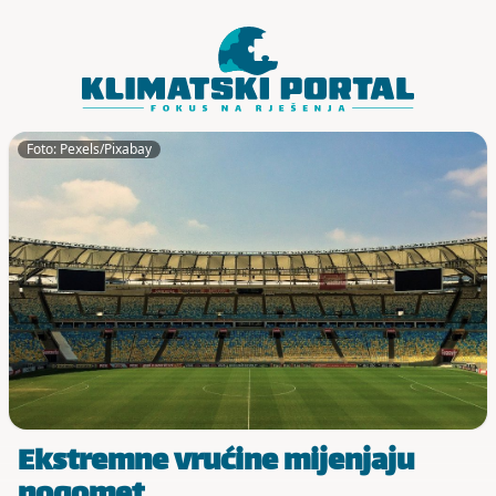
Skoči do sadržaja
Foto: Pexels/Pixabay
Ekstremne vrućine mijenjaju