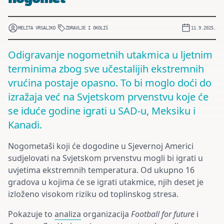
nogomet
MELITA VRSALJKO
ZDRAVLJE I OKOLIŠ
11.9.2025.
Odigravanje nogometnih utakmica u ljetnim
terminima zbog sve učestalijih ekstremnih
vrućina postaje opasno. To bi moglo doći do
izražaja već na Svjetskom prvenstvu koje će
se iduće godine igrati u SAD-u, Meksiku i
Kanadi.
Nogometaši koji će dogodine u Sjevernoj Americi
sudjelovati na Svjetskom prvenstvu mogli bi igrati u
uvjetima ekstremnih temperatura. Od ukupno 16
gradova u kojima će se igrati utakmice, njih deset je
izloženo visokom riziku od toplinskog stresa.
Pokazuje to
analiza
organizacija
Football for future
i