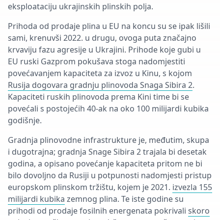
eksploataciju ukrajinskih plinskih polja.
Prihoda od prodaje plina u EU na koncu su se ipak lišili
sami, krenuvši 2022. u drugu, ovoga puta značajno
krvaviju fazu agresije u Ukrajini. Prihode koje gubi u
EU ruski Gazprom pokušava stoga nadomjestiti
povećavanjem kapaciteta za izvoz u Kinu, s kojom
Rusija dogovara gradnju plinovoda Snaga Sibira 2
.
Kapaciteti ruskih plinovoda prema Kini time bi se
povećali s postojećih 40-ak na oko 100 milijardi kubika
godišnje.
Gradnja plinovodne infrastrukture je, međutim, skupa
i dugotrajna; gradnja Snage Sibira 2 trajala bi desetak
godina, a opisano povećanje kapaciteta pritom ne bi
bilo dovoljno da Rusiji u potpunosti nadomjesti pristup
europskom plinskom tržištu, kojem je 2021.
izvezla 155
milijardi kubika
zemnog plina. Te iste godine su
prihodi od prodaje fosilnih energenata pokrivali
skoro