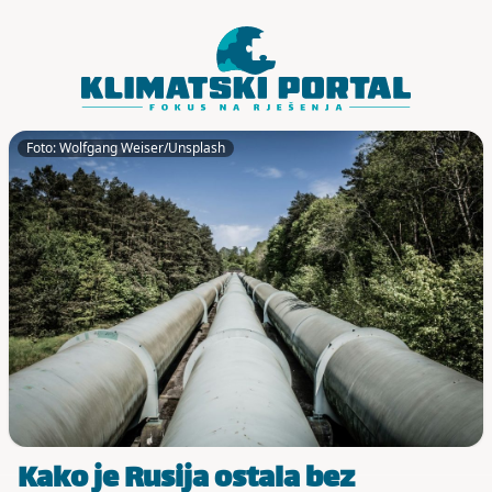
Skoči do sadržaja
Foto: Wolfgang Weiser/Unsplash
Kako je Rusija ostala bez