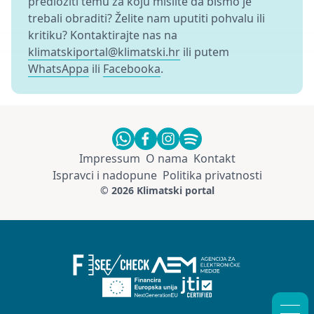
predložiti temu za koju mislite da bismo je
trebali obraditi? Želite nam uputiti pohvalu ili
kritiku? Kontaktirajte nas na
klimatskiportal@klimatski.hr
ili putem
WhatsAppa
ili
Facebooka
.
Impressum
O nama
Kontakt
Ispravci i nadopune
Politika privatnosti
© 2026 Klimatski portal