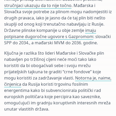
stručnjaci ukazuju da to nije točno
. Mađarska i
Slovačka svoje potrebe za plinom mogu nadomjestiti iz
drugih pravaca, iako je jasno da će taj plin biti nešto
skuplji od onog koji trenutačno nabavljaju iz Rusije.
Državne plinske kompanije u obje zemlje
imaju
potpisane dugoročne ugovore s Gazpromom
: slovački
SPP do 2034., a mađarski MVM do 2036. godine.
Ključna je razlika što lideri Mađarske i Slovačke plin
nabavljen po tržišnoj cijeni neće moći tako lako
koristiti da bi obogaćivali sebe i svoju mrežu
prijateljskih tajkuna te graditi “crne fondove” koje
mogu koristiti za zadržavanje vlasti.
Notorna je, naime,
činjenica
da Rusija koristi trgovinu fosilnim
energentima kako bi subvencionirala politički rad
europskih političara koje percipira kao saveznike,
omogućujući im gradnju koruptivnih interesnih mreža
unutar vlastitih država.