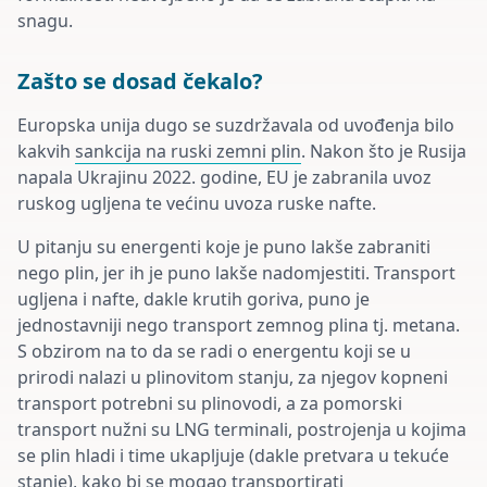
snagu.
Zašto se dosad čekalo?
Europska unija dugo se suzdržavala od uvođenja bilo
kakvih
sankcija na ruski zemni plin
. Nakon što je Rusija
napala Ukrajinu 2022. godine, EU je zabranila uvoz
ruskog ugljena te većinu uvoza ruske nafte.
U pitanju su energenti koje je puno lakše zabraniti
nego plin, jer ih je puno lakše nadomjestiti. Transport
ugljena i nafte, dakle krutih goriva, puno je
jednostavniji nego transport zemnog plina tj. metana.
S obzirom na to da se radi o energentu koji se u
prirodi nalazi u plinovitom stanju, za njegov kopneni
transport potrebni su plinovodi, a za pomorski
transport nužni su LNG terminali, postrojenja u kojima
se plin hladi i time ukapljuje (dakle pretvara u tekuće
stanje), kako bi se mogao transportirati