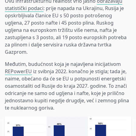
Ovu infrastrukturnu realnost vrlo jasno
odražavaju
statistički podaci
: prije napada na Ukrajinu, Rusija je
opskrbljivala članice EU s 50 posto potrošenog
ugljena, 27 posto nafte i 45 posto plina. Ruskog
ugljena na europskom tržištu više nema, nafta je
zastupljena s 3 posto, ali 19 posto europskih potreba
za plinom i dalje servisira ruska državna tvrtka
Gazprom.
Međutim, budućnost koja je najavljena inicijativom
REPowerEU
iz svibnja 2022. konačno je stigla; tada je,
naime, obećano da će se EU u potpunosti energetski
osamostaliti od Rusije do kraja 2027. godine. To znači
odricanje ne samo od ugljena i nafte, koje je prilično
jednostavno kupiti negdje drugdje, već i zemnog plina
te nuklearnog goriva.