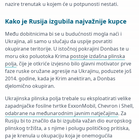
nazire trenutak u kojem će u potpunosti nestati.
Kako je Rusija izgubila najvažnije kupce
Među dobitnicima bi se u budućnosti mogla naći i
Ukrajina, ali samo u slučaju da uspije povratiti
okupirane teritorije. U istočnoj pokrajini Donbas te u
moru oko poluotoka Krima
postoje izdašna plinska
polja
, čije je otkriće izvjesno bilo glavni motivator prve
faze ruske oružane agresije na Ukrajinu, poduzete još
2014. godine, kada je Krim anektiran, a Donbas
djelomično okupiran.
Ukrajinska plinska polja trebale su eksploatirati velike
zapadnjačke fosilne tvrtke ExxonMobil, Chevron i Shell,
odabrane na međunarodnim javnim natječajima
. Za
Rusiju bi to značilo da bi izgubila važan dio europskog
plinskog tržišta, a s njime i polugu političkog pritiska,
pa je krenula u okupaciju koja je onemogućila