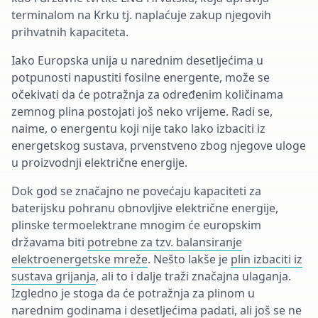
terminalom na Krku tj. naplaćuje zakup njegovih
prihvatnih kapaciteta.
Iako Europska unija u narednim desetljećima u
potpunosti napustiti fosilne energente, može se
očekivati da će potražnja za određenim količinama
zemnog plina postojati još neko vrijeme. Radi se,
naime, o energentu koji nije tako lako izbaciti iz
energetskog sustava, prvenstveno zbog njegove uloge
u proizvodnji električne energije.
Dok god se značajno ne povećaju kapaciteti za
baterijsku pohranu obnovljive električne energije,
plinske termoelektrane mnogim će europskim
državama biti
potrebne za tzv. balansiranje
elektroenergetske mreže
. Nešto lakše je
plin izbaciti iz
sustava grijanja
, ali to i dalje traži značajna ulaganja.
Izgledno je stoga da će potražnja za plinom u
narednim godinama i desetljećima padati, ali još se ne