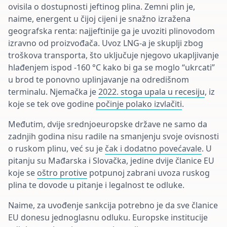
ovisila o dostupnosti jeftinog plina. Zemni plin je,
naime, energent u čijoj cijeni je snažno izražena
geografska renta: najjeftinije ga je uvoziti plinovodom
izravno od proizvođača. Uvoz LNG-a je skuplji zbog
troškova transporta, što uključuje njegovo ukapljivanje
hlađenjem ispod -160 °C kako bi ga se moglo “ukrcati”
u brod te ponovno uplinjavanje na odredišnom
terminalu. Njemačka je
2022. stoga upala u recesiju
, iz
koje se tek ove godine
počinje polako izvlačiti
.
Međutim, dvije srednjoeuropske države ne samo da
zadnjih godina nisu radile na smanjenju svoje ovisnosti
o ruskom plinu, već su je
čak i dodatno povećavale
. U
pitanju su Mađarska i Slovačka, jedine dvije članice EU
koje se
oštro protive
potpunoj zabrani uvoza ruskog
plina te dovode u pitanje i legalnost te odluke.
Naime, za uvođenje sankcija potrebno je da sve članice
EU donesu jednoglasnu odluku. Europske institucije