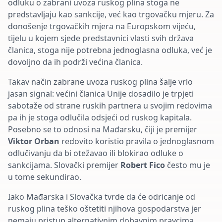
odluku o zabrani uvoza ruskog plina stoga ne
predstavljaju kao sankcije, već kao trgovačku mjeru. Za
donošenje trgovačkih mjera na Europskom vijeću,
tijelu u kojem sjede predstavnici vlasti svih država
članica, stoga nije potrebna jednoglasna odluka, već je
dovoljno da ih podrži većina članica.
Takav način zabrane uvoza ruskog plina šalje vrlo
jasan signal: većini članica Unije dosadilo je trpjeti
sabotaže od strane ruskih partnera u svojim redovima
pa ih je stoga odlučila odsjeći od ruskog kapitala.
Posebno se to odnosi na Mađarsku, čiji je premijer
Viktor Orban
redovito koristio pravila o jednoglasnom
odlučivanju da bi otežavao ili blokirao odluke o
sankcijama. Slovački premijer
Robert Fico
često mu je
u tome sekundirao.
Iako Mađarska i Slovačka tvrde da će odricanje od
ruskog plina teško oštetiti njihova gospodarstva jer
nemaju pristup alternativnim dobavnim pravcima,