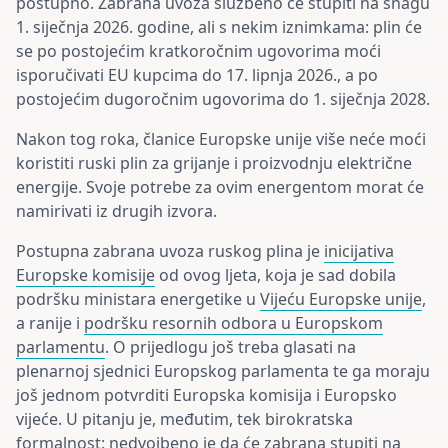
postupno. Zabrana uvoza službeno će stupiti na snagu
1. siječnja 2026. godine, ali s nekim iznimkama: plin će
se po postojećim kratkoročnim ugovorima moći
isporučivati EU kupcima do 17. lipnja 2026., a po
postojećim dugoročnim ugovorima do 1. siječnja 2028.
Nakon tog roka, članice Europske unije više neće moći
koristiti ruski plin za grijanje i proizvodnju električne
energije. Svoje potrebe za ovim energentom morat će
namirivati iz drugih izvora.
Postupna zabrana uvoza ruskog plina je
inicijativa
Europske komisije
od ovog ljeta, koja je sad dobila
podršku ministara energetike u
Vijeću Europske unije
,
a ranije i
podršku resornih odbora u Europskom
parlamentu
. O prijedlogu još treba glasati na
plenarnoj sjednici Europskog parlamenta te ga moraju
još jednom potvrditi Europska komisija i Europsko
vijeće. U pitanju je, međutim, tek birokratska
formalnost: nedvojbeno je da će zabrana stupiti na