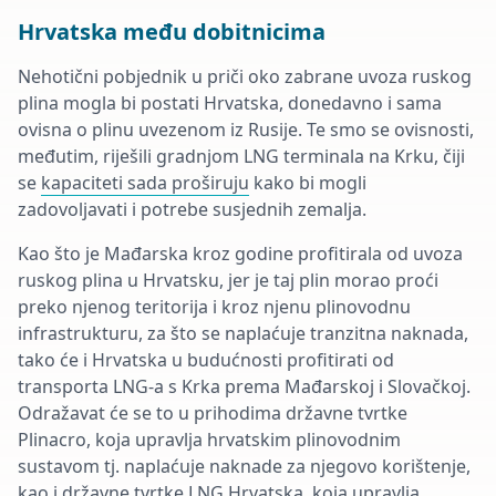
Hrvatska među dobitnicima
Nehotični pobjednik u priči oko zabrane uvoza ruskog
plina mogla bi postati Hrvatska, donedavno i sama
ovisna o plinu uvezenom iz Rusije. Te smo se ovisnosti,
međutim, riješili gradnjom LNG terminala na Krku, čiji
se
kapaciteti sada proširuju
kako bi mogli
zadovoljavati i potrebe susjednih zemalja.
Kao što je Mađarska kroz godine profitirala od uvoza
ruskog plina u Hrvatsku, jer je taj plin morao proći
preko njenog teritorija i kroz njenu plinovodnu
infrastrukturu, za što se naplaćuje tranzitna naknada,
tako će i Hrvatska u budućnosti profitirati od
transporta LNG-a s Krka prema Mađarskoj i Slovačkoj.
Odražavat će se to u prihodima državne tvrtke
Plinacro, koja upravlja hrvatskim plinovodnim
sustavom tj. naplaćuje naknade za njegovo korištenje,
kao i državne tvrtke LNG Hrvatska, koja upravlja