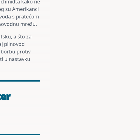
se Schmidta kako ne
jeg su Amerikanci
novoda s pratećom
linovodnu mrežu.
tsku, a što za
aj plinovod
 borbu protiv
ti u nastavku
ter