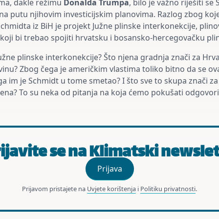
ima, dakle režimu
Donalda Trumpa
, bilo je važno riješiti 
 na putu njihovim investicijskim planovima. Razlog zbog ko
 Schmidta iz BiH je projekt Južne plinske interkonekcije, pli
koji bi trebao spojiti hrvatsku i bosansko-hercegovačku p
užne plinske interkonekcije? Što njena gradnja znači za Hrva
inu? Zbog čega je američkim vlastima toliko bitno da se ov
ga im je Schmidt u tome smetao? I što sve to skupa znači za
ena? To su neka od pitanja na koja ćemo pokušati odgovori
ijavite se na Klimatski newsle
Prijava
Prijavom pristajete na
Uvjete korištenja
i
Politiku privatnosti
.