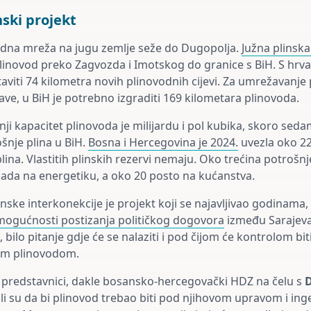
ski projekt
odna mreža na jugu zemlje seže do Dugopolja.
Južna plinska
plinovod preko Zagvozda i Imotskog do granice s BiH. S hrva
aviti 74 kilometra novih plinovodnih cijevi. Za umrežavanje
ave, u BiH je potrebno izgraditi 169 kilometara plinovoda.
ji kapacitet plinovoda je milijardu i pol kubika, skoro seda
šnje plina u BiH.
Bosna i Hercegovina je 2024.
uvezla oko 22
na. Vlastitih plinskih rezervi nemaju. Oko trećina potrošnje
ada na energetiku, a oko 20 posto na kućanstva.
nske interkonekcije je projekt koji se najavljivao godinama, 
ogućnosti postizanja političkog dogovora
između Sarajeva
 bilo pitanje gdje će se nalaziti i pod čijom će kontrolom bi
vim plinovodom.
ki predstavnici, dakle bosansko-hercegovački HDZ na čelu s
li su da bi plinovod trebao biti pod njihovom upravom i ing