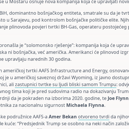
 se u Mostaru osnuje nova kompanija koja će upravljati no
 BiH, dominantno bošnjačkog entiteta, smatrale su da je tvrt
o u Sarajevu, pod kontrolom bošnjačke političke elite. Njih
janje plinovoda povjeri tvrtki BH-Gas, operateru postojećeg
ronašla je “solomonsko rješenje”: kompanija koja će uprav
tska ni bošnjačka, već američka. Amerikanci će plinovod izgra
me upravljaju narednih 30 godina.
n američkoj tvrtki AAFS Infrastructure and Energy, osnovan
 joj je u američkoj saveznoj državi Wyoming, iz javno dostup
ici, ali
zastupnici tvrtke su ljudi bliski samom Trumpu
: odv
avnog tima koji je pred sudovima radio na dokazivanju Tru
rdnji da je pokraden na izborima 2020. godine, te
Joe Flynn
tnika za nacionalnu sigurnost
Michaela Flynna
.
vske podružnice AAFS-a
Amer Bekan
otvoreno tvrdi
da njihov
le kuće: “Predsjednik Trump se osobno na neki način založio