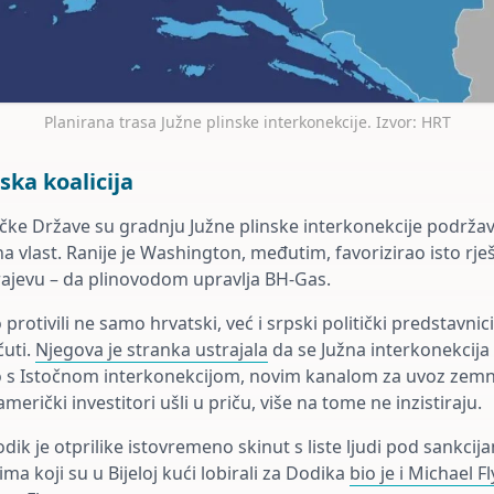
Planirana trasa Južne plinske interkonekcije. Izvor: HRT
ska koalicija
čke Države su gradnju Južne plinske interkonekcije podržava
 vlast. Ranije je Washington, međutim, favorizirao isto rje
arajevu – da plinovodom upravlja BH-Gas.
protivili ne samo hrvatski, već i srpski politički predstavnic
čuti.
Njegova je stranka ustrajala
da se Južna interkonekcija
s Istočnom interkonekcijom, novim kanalom za uvoz zemn
merički investitori ušli u priču, više na tome ne inzistiraju.
Dodik je otprilike istovremeno skinut s liste ljudi pod sankc
a koji su u Bijeloj kući lobirali za Dodika
bio je i Michael F