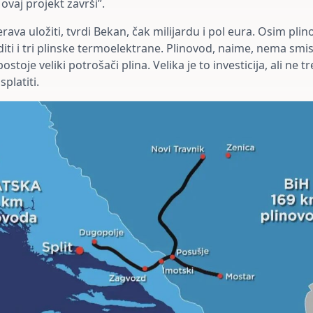
ovaj projekt završi”.
ava uložiti, tvrdi Bekan, čak milijardu i pol eura. Osim plin
iti i tri plinske termoelektrane. Plinovod, naime, nema smi
ostoje veliki potrošači plina. Velika je to investicija, ali ne 
splatiti.