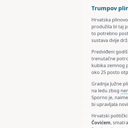
Trumpov plin
Hrvatska plinov
produžila bi taj 
to potrebno post
sustava dvije drž
Predviđeni godišn
trenutačne potro
kubika zemnog pli
oko 25 posto otp
Gradnja Južne pli
na ledu zbog
nem
Sporno je, naime,
bi upravljala no
Hrvatski politič
Čovićem
, smatra