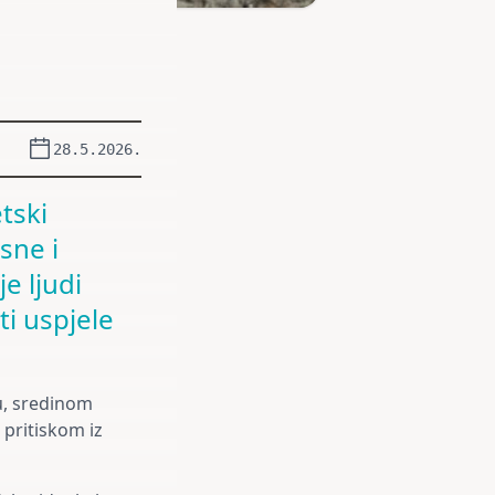
28.5.2026.
tski
sne i
e ljudi
i uspjele
u, sredinom
 pritiskom iz