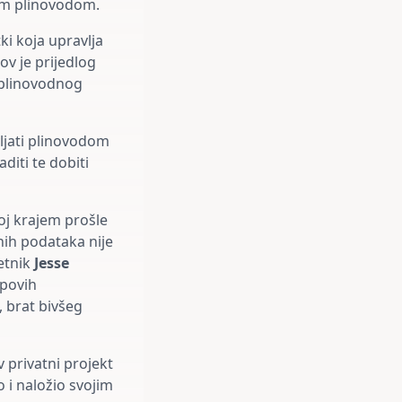
vim plinovodom.
ki koja upravlja
ov je prijedlog
 plinovodnog
ljati plinovodom
diti te dobiti
oj krajem prošle
nih podataka nije
jetnik
Jesse
mpovih
, brat bivšeg
 privatni projekt
 i naložio svojim