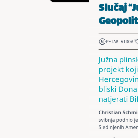
Slučaj “
Geopolit
PETAR VIDOV
Južna plins
projekt koj
Hercegovine
bliski Dona
natjerati B
Christian Schmi
svibnja podnio j
Sjedinjenih Amer