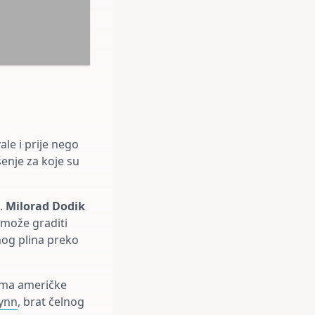
le i prije nego
šenje za koje su
i.
Milorad Dodik
 može graditi
og plina preko
ijama američke
lynn
, brat čelnog