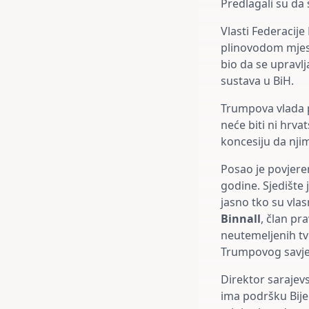
Predlagali su da
Vlasti Federacije
plinovodom mjest
bio da se upravl
sustava u BiH.
Trumpova vlada p
neće biti ni hrva
koncesiju da nji
Posao je povjere
godine. Sjedište
jasno tko su vlasn
Binnall
, član pr
neutemeljenih tv
Trumpovog savje
Direktor saraje
ima podršku Bije