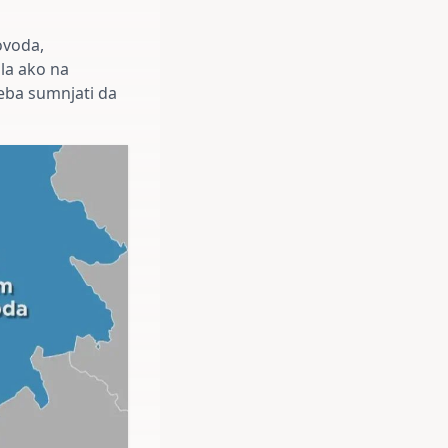
ovoda,
sla ako na
treba sumnjati da