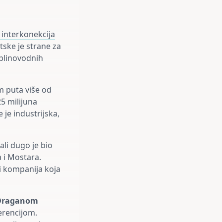
 interkonekcija
tske je strane za
 plinovodnih
m puta više od
5 milijuna
 je industrijska,
ali dugo je bio
 i Mostara.
ti kompanija koja
Draganom
erencijom.