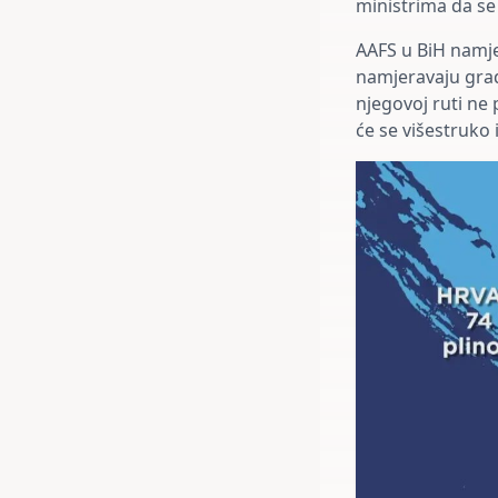
ministrima da se 
AAFS u BiH namjer
namjeravaju grad
njegovoj ruti ne p
će se višestruko i