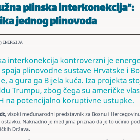
Južna plinska interkonekcija”:
ika jednog plinovoda
ENERGIJA
ka interkonekcija kontroverzni je energe
i spaja plinovodne sustave Hrvatske i Bo
, a gura ga Bijela kuća. Iza projekta stoj
ldu Trumpu, zbog čega su američke vlast
iH na potencijalno koruptivne ustupke.
dt
, visoki međunarodni predstavnik za Bosnu i Hercegovin
e ostavku. Naknadno je
medijima priznao
da je to učinio pod
ičkih Država.