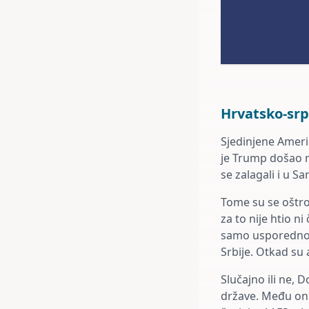
Hrvatsko-srp
Sjedinjene Ameri
je Trump došao na
se zalagali i u S
Tome su se oštro 
za to nije htio ni 
samo usporedno 
Srbije. Otkad su a
Slučajno ili ne, 
države. Među onim