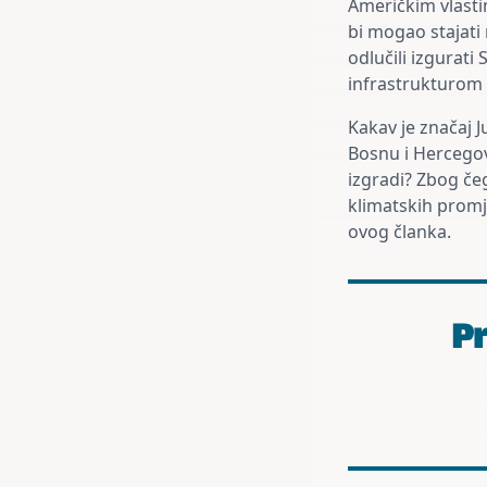
Američkim vlast
bi mogao stajati
odlučili izgurati
infrastrukturom 
Kakav je značaj J
Bosnu i Hercegov
izgradi? Zbog če
klimatskih promj
ovog članka.
Pr