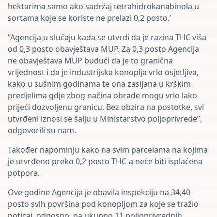
hektarima samo ako sadržaj tetrahidrokanabinola u
sortama koje se koriste ne prelazi 0,2 posto.’
“Agencija u slučaju kada se utvrdi da je razina THC viša
od 0,3 posto obavještava MUP. Za 0,3 posto Agencija
ne obavještava MUP budući da je to granična
vrijednost i da je industrijska konoplja vrlo osjetljiva,
kako u sušnim godinama te ona zasijana u krškim
predjelima gdje zbog načina obrade mogu vrlo lako
prijeći dozvoljenu granicu. Bez obzira na postotke, svi
utvrđeni iznosi se šalju u Ministarstvo poljoprivrede”,
odgovorili su nam.
Također napominju kako na svim parcelama na kojima
je utvrđeno preko 0,2 posto THC-a neće biti isplaćena
potpora.
Ove godine Agencija je obavila inspekciju na 34,40
posto svih površina pod konopljom za koje se tražio
poticaj, odnosno, na ukupno 11 poljoprivrednih