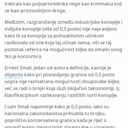
tretirala kao poljoprivrednika nego kao kriminalca koji
se bavi proizvodnjom droge.
Međutim, razgraničenje između industrijske konoplje i
indijske konoplje (više od 0,3 posto) nije napravljeno
kako bi se konoplja sa psihoaktivnim učinkom
razlikovala od one koja taj učinak nema, niti se taj
postotak referira na mogućnost biljke da omami onog
tko je konzumira.
Ernest Small, jedan od autora definicije, kasnije je
objasnio
kako pri postavljanju granice od 0,3 posto
uopće nije razmatrana mogućnosti zlouporabe biljke,
već se radi o brojki koja služi isključivo taksonomiji, tj.
klasifikacijskom razlikovanju različitih sorti konoplje.
I sam Small napominje kako je 0,3 posto, iako su
nacionalna zakonodavstva prihvatila tu brojku,
poprilično konzervativna granica kada je riječ o
ograničavanju mogućnosti zlouporabe u uzgajanju