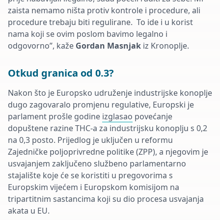
zaista nemamo ništa protiv kontrole i procedure, ali
procedure trebaju biti regulirane. To ide i u korist
nama koji se ovim poslom bavimo legalno i
odgovorno”, kaže
Gordan Masnjak
iz Kronoplje.
Otkud granica od 0.3?
Nakon što je Europsko udruženje industrijske konoplje
dugo zagovaralo promjenu regulative, Europski je
parlament prošle godine
izglasao
povećanje
dopuštene razine THC-a za industrijsku konoplju s 0,2
na 0,3 posto.
Prijedlog je
uključen u reformu
Zajedničke poljoprivredne politike (ZPP), a njegovim je
usvajanjem zaključeno službeno parlamentarno
stajalište koje će se koristiti u pregovorima s
Europskim vijećem i Europskom komisijom na
tripartitnim sastancima koji su dio procesa usvajanja
akata u EU.