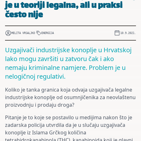
je u teoriji legalna, ali u praksi
često nije
MELITA VRSALJKO
ENERGIJA
10.9.2021.
Uzgajivači industrijske konoplje u Hrvatskoj
lako mogu završiti u zatvoru čak i ako
nemaju kriminalne namjere. Problem je u
nelogičnoj regulativi.
Koliko je tanka granica koja odvaja uzgajivača legalne
industrijske konoplje od osumnjičenika za neovlaštenu
proizvodnju i prodaju droga?
Pitanje je to koje se postavilo u medijima nakon što je
zadarska policija utvrdila da je u slučaju uzgajivača
konoplje iz Islama Grčkog količina
tetrahidrokanabinola (THC), kanabinoida koji je glavni