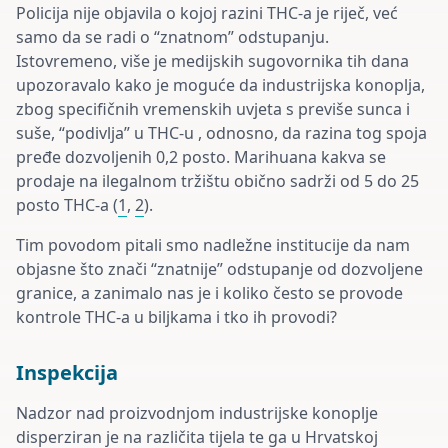
Policija nije objavila o kojoj razini THC-a je riječ, već
samo da se radi o “znatnom” odstupanju.
Istovremeno, više je medijskih sugovornika tih dana
upozoravalo kako je moguće da industrijska konoplja,
zbog specifičnih vremenskih uvjeta s previše sunca i
suše, “podivlja” u THC-u , odnosno, da razina tog spoja
pređe dozvoljenih 0,2 posto. Marihuana kakva se
prodaje na ilegalnom tržištu obično sadrži od 5 do 25
posto THC-a (
1
,
2
).
Tim povodom pitali smo nadležne institucije da nam
objasne što znači “znatnije” odstupanje od dozvoljene
granice, a zanimalo nas je i koliko često se provode
kontrole THC-a u biljkama i tko ih provodi?
Inspekcija
Nadzor nad proizvodnjom industrijske konoplje
disperziran je na različita tijela te ga u Hrvatskoj