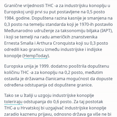
Granične vrijednosti THC -a za industrijsku konoplju u
Europskoj uniji prvi su put postavljene na 0,5 posto
1984. godine.
Dopuštena razina kasnije je smanjena na
0,3 posto na temelju standarda koji je 1970-ih postavilo
Međunarodno udruženje za taksonomiju biljaka (IAPT),
i koji se temelji na radu američkih znanstvenika
Ernesta Smalla i Arthura Cronquista koji su 0,3 posto
odredili kao granicu između industrijske i indijske
konoplje (
HempToday
).
Europska unija je 1999. dodatno pooštrila dopuštenu
količinu THC -a za konoplju na 0,2 posto, međutim
ostavila je državama članicama mogućnost da dopuste
određena odstupanja od dopuštene granice.
Tako se u Italiji u uzgoju industrijske konoplje
toleriraju
odstupanja do 0,6 posto. Za taj postotak
THC-a u Hrvatskoj bi uzgajivač industrijske konoplje
zaradio kaznenu prijavu, odnosno država ga više ne bi