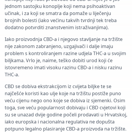
jednom sastojku konoplje koji nema psihoaktivan
učinak, i za koji se smatra da pomaže u liječenju
brojnih bolesti (iako većinu takvih tvrdnji tek treba
dodatno potvrditi znanstvenim istraživanjima).
Iako proizvodnja CBD-a i njegovo stavljanje na tržište
nije zakonom zabranjeno, uzgajivači i dalje imaju
problem s kontroliranjem razine udjela THC-a u svojim
biljkama. Vrlo je, naime, teško dobiti urod koji će
istovremeno imati visoku razinu CBD-a i nisku razinu
THC-a.
CBD se dobiva ekstrakcijom iz cvijeta biljke te se
najčešće koristi kao ulje koje na tržištu postiže puno
veću cijenu nego ono koje se dobiva iz sjemenki. Osim
toga, sve veću popularnost dobivaju i CBD cvjetovi koji
su se unazad dvije godine počeli prodavati u Hrvatskoj,
iako europska i nacionalna regulativa ne dopušta
potpuno legalno plasiranje CBD-a proizvoda na tržište.