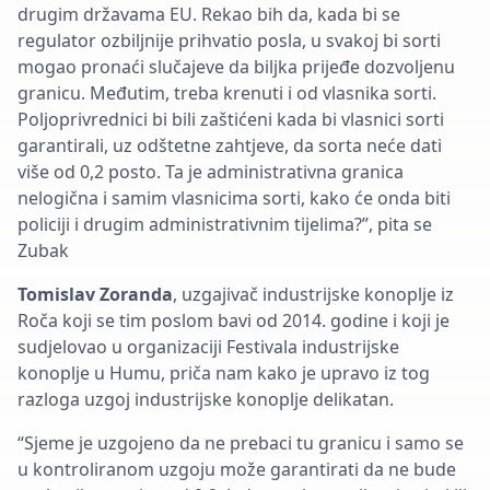
drugim državama EU. Rekao bih da, kada bi se
regulator ozbiljnije prihvatio posla, u svakoj bi sorti
mogao pronaći slučajeve da biljka prijeđe dozvoljenu
granicu. Međutim, treba krenuti i od vlasnika sorti.
Poljoprivrednici bi bili zaštićeni kada bi vlasnici sorti
garantirali, uz odštetne zahtjeve, da sorta neće dati
više od 0,2 posto. Ta je administrativna granica
nelogična i samim vlasnicima sorti, kako će onda biti
policiji i drugim administrativnim tijelima?”, pita se
Zubak
Tomislav Zoranda
, uzgajivač industrijske konoplje iz
Roča koji se tim poslom bavi od 2014. godine i koji je
sudjelovao u organizaciji Festivala industrijske
konoplje u Humu, priča nam kako je upravo iz tog
razloga uzgoj industrijske konoplje delikatan.
“Sjeme je uzgojeno da ne prebaci tu granicu i samo se
u kontroliranom uzgoju može garantirati da ne bude