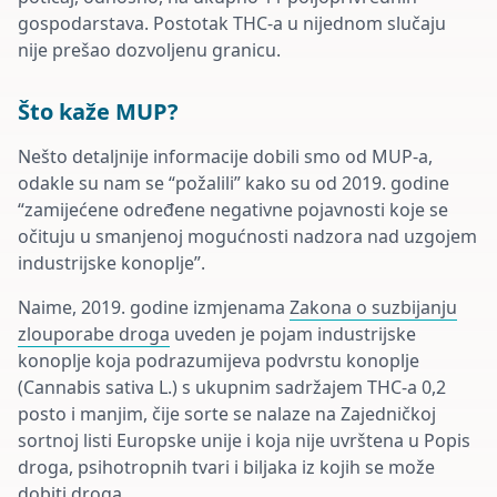
gospodarstava. Postotak THC-a u nijednom slučaju
nije prešao dozvoljenu granicu.
Što kaže MUP?
Nešto detaljnije informacije dobili smo od MUP-a,
odakle su nam se “požalili” kako su od 2019. godine
“zamijećene određene negativne pojavnosti koje se
očituju u smanjenoj mogućnosti nadzora nad uzgojem
industrijske konoplje”.
Naime, 2019. godine izmjenama
Zakona o suzbijanju
zlouporabe droga
uveden je pojam industrijske
konoplje koja podrazumijeva podvrstu konoplje
(Cannabis sativa L.) s ukupnim sadržajem THC-a 0,2
posto i manjim, čije sorte se nalaze na Zajedničkoj
sortnoj listi Europske unije i koja nije uvrštena u Popis
droga, psihotropnih tvari i biljaka iz kojih se može
dobiti droga.