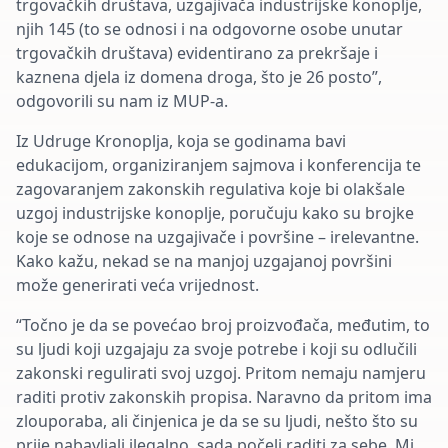
trgovačkih društava, uzgajivača industrijske konoplje,
njih 145 (to se odnosi i na odgovorne osobe unutar
trgovačkih društava) evidentirano za prekršaje i
kaznena djela iz domena droga, što je 26 posto”,
odgovorili su nam iz MUP-a.
Iz Udruge Kronoplja, koja se godinama bavi
edukacijom, organiziranjem sajmova i konferencija te
zagovaranjem zakonskih regulativa koje bi olakšale
uzgoj industrijske konoplje, poručuju kako su brojke
koje se odnose na uzgajivače i površine – irelevantne.
Kako kažu, nekad se na manjoj uzgajanoj površini
može generirati veća vrijednost.
“Točno je da se povećao broj proizvođača, međutim, to
su ljudi koji uzgajaju za svoje potrebe i koji su odlučili
zakonski regulirati svoj uzgoj. Pritom nemaju namjeru
raditi protiv zakonskih propisa. Naravno da pritom ima
zlouporaba, ali činjenica je da se su ljudi, nešto što su
prije nabavljali ilegalno, sada počeli raditi za sebe. Mi