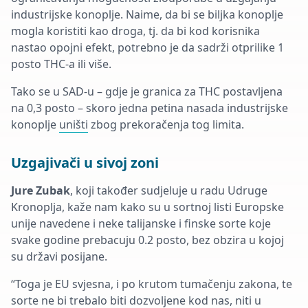
industrijske konoplje. Naime, da bi se biljka konoplje
mogla koristiti kao droga, tj. da bi kod korisnika
nastao opojni efekt, potrebno je da sadrži otprilike 1
posto THC-a ili više.
Tako se u SAD-u – gdje je granica za THC postavljena
na 0,3 posto – skoro jedna petina nasada industrijske
konoplje
uništi
zbog prekoračenja tog limita.
Uzgajivači u sivoj zoni
Jure Zubak
, koji također sudjeluje u radu Udruge
Kronoplja, kaže nam kako su u sortnoj listi Europske
unije navedene i neke talijanske i finske sorte koje
svake godine prebacuju 0.2 posto, bez obzira u kojoj
su državi posijane.
“Toga je EU svjesna, i po krutom tumačenju zakona, te
sorte ne bi trebalo biti dozvoljene kod nas, niti u