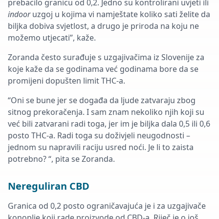
prebacilo granicu od 0,2. Jedno su kontrolirani uvjeti ili
indoor
uzgoj u kojima vi namještate koliko sati želite da
biljka dobiva svjetlost, a drugo je priroda na koju ne
možemo utjecati”, kaže.
Zoranda često surađuje s uzgajivačima iz Slovenije za
koje kaže da se godinama već godinama bore da se
promijeni dopušten limit THC-a.
“Oni se bune jer se događa da ljude zatvaraju zbog
sitnog prekoračenja. I sam znam nekoliko njih koji su
već bili zatvarani radi toga, jer im je biljka dala 0,5 ili 0,6
posto THC-a. Radi toga su doživjeli neugodnosti –
jednom su napravili raciju usred noći. Je li to zaista
potrebno? “, pita se Zoranda.
Nereguliran CBD
Granica od 0,2 posto ograničavajuća je i za uzgajivače
konoplje koji rade proizvode od CBD-a. Riječ je o još