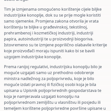
Tim je izmjenama omogućeno korištenje cijele biljke
industrijske konoplje, dok su se prije mogle koristiti
samo sjemenke. Promjena zakona otvorila je vrata
korištenju te biljke u građevinskoj, tekstilnoj,
prehrambenoj i kozmetičkoj industriji, industriji
papira, autoindustriji te u proizvodnji biogoriva.
Istovremeno su te izmjene poprilično olabavile kriterije
koje proizvođači moraju ispuniti kako bi se bavili
uzgojem industrijske konoplje.
Prema ranijoj regulativi, industrijsku konoplju bilo je
moguće uzgajati samo uz prethodno odobrenje
ministra nadležnog za poljoprivredu, koje je bilo
moguće izdati pravnoj ili fizičkoj osobi koja je bila
upisana u Upisnik poljoprivrednih gospodarstava te
koja je namjeravala uzgajati konoplju na
poljoprivrednom zemljištu u vlasništvu ili posjedu ili
temeljem korištene poljoprivredne površine upisane u