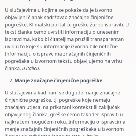
U slučajevima u kojima se pokaže da je izvorno
objavljeni članak sadržavao značajne činjenične
pogreške, Klimatski portal će greške žurno ispraviti. U
tekst članka ćemo uvrstiti informaciju o unesenim
ispravcima, kako bi čitateljima pružili transparentan
uvid u to koje su informacije izvorno bile netočne.
Informaciju o ispravcima značajnih činjeničnih
pogrešaka u izvornom tekstu objavljujemo na vrhu
članka,
u italicu
.
Manje značajne činjenične pogreške
U slučajevima kad nam se dogode manje značajne
činjenične pogreške, tj. pogreške koje nemaju
značajan utjecaj na prikazani kontekst ili zaključak
objavljenog članka, greške ćemo također ispraviti u
najkraćem mogućem roku. Informaciju o ispravcima
manje značajnih činjeničnih pogreškaka u izvornom