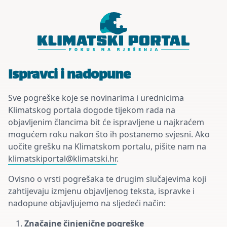
Skoči do sadržaja
Ispravci i nadopune
Sve pogreške koje se novinarima i urednicima
Klimatskog portala dogode tijekom rada na
objavljenim člancima bit će ispravljene u najkraćem
mogućem roku nakon što ih postanemo svjesni. Ako
uočite grešku na Klimatskom portalu, pišite nam na
klimatskiportal@klimatski.hr
.
Ovisno o vrsti pogrešaka te drugim slučajevima koji
zahtijevaju izmjenu objavljenog teksta, ispravke i
nadopune objavljujemo na sljedeći način:
Značajne činjenične pogreške