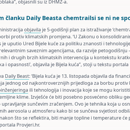
blaka”, objasnili su iz DHMZ-a.
m članku Daily Beasta chemtrailsi se ni ne s
inistracija
objavila
je 5-godišnji plan za istraživanje ‘chemtr
 borbi protiv klimatskih promjena. ‘U Zakonu o konsolidirani
 je uputio Ured Bijele kuće za politiku znanosti i tehnologij
 relevantnim saveznim agencijama, da razvije petogodišnju 
nih i drugih brzih klimatskih intervencija u kontekstu krat
ka i opasnosti’, objavila je Bijela kuća”, stoji u tekstu portala 
ava
Daily Beast
: ‘Bijela kuća je 13. listopada objavila da finan
nja jednog od najkontroverznijih prijedloga za borbu protiv 
inženjeringa
ili tehnologija i inovacija koje se mogu koristi
emljine klime. Izvješće će biti posebno posvećeno obliku g
upravljanje sunčevim zračenjem. Ovo je tehnika koja u osn
inih aerosola u atmosferu kako bi se sunčeva svjetlost odbil
 nakon što se reflektira, biti manje topline i temperature će 
portala Provjeri.hr.