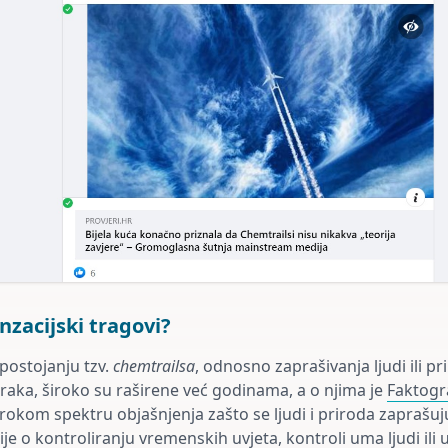
nzacijski tragovi?
 postojanju tzv.
chemtrailsa
, odnosno zaprašivanja ljudi ili pr
zraka, široko su raširene već godinama, a o njima je
Faktogr
širokom spektru objašnjenja zašto se ljudi i priroda zaprašu
je o kontroliranju vremenskih uvjeta, kontroli uma ljudi ili 