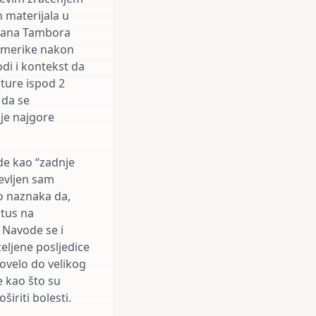
h materijala u
ulkana Tambora
 Amerike nakon
odi i kontekst da
ture ispod 2
 da se
je najgore
ide kao “zadnje
ševljen sam
to naznaka da,
itus na
 Navode se i
eljene posljedice
dovelo do velikog
e kao što su
iriti bolesti.