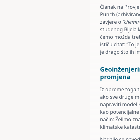
Članak na Provje
Punch (arhivira
zavjere o
“chemtr
studenog Bijela 
ćemo možda treba
ističu citat: “To 
je drago što ih i
Geoinženjeri
promjena
Iz opreme toga t
ako sve druge me
napraviti model 
kao potencijalne
način: Želimo znat
klimatske katastr
Nadalje se navod