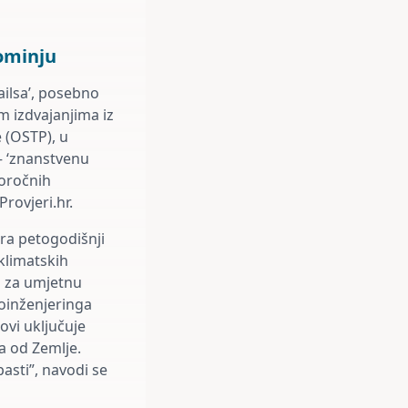
pominju
ailsa’, posebno
m izdvajanjima iz
e (OSTP), u
– ‘znanstvenu
koročnih
Provjeri.hr.
cira petogodišnji
klimatskih
ti za umjetnu
eoinženjeringa
ovi uključuje
a od Zemlje.
pasti”, navodi se