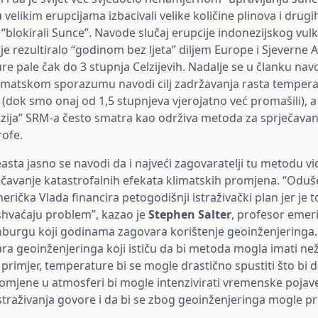
 velikim erupcijama izbacivali velike količine plinova i drugi
 “blokirali Sunce”. Navode slučaj erupcije indonezijskog v
 je rezultiralo “godinom bez ljeta” diljem Europe i Sjeverne
e pale čak do 3 stupnja Celzijevih. Nadalje se u članku nav
imatskom sporazumu navodi cilj zadržavanja rasta tempera
 (dok smo onaj od 1,5 stupnjeva vjerojatno već promašili), a
rzija” SRM-a često smatra kao održiva metoda za sprječavan
rofe.
asta jasno se navodi da i najveći zagovaratelji tu metodu v
ječavanje katastrofalnih efekata klimatskih promjena. “Odu
rička Vlada financira petogodišnji istraživački plan jer je 
shvaćaju problem”, kazao je
Stephen Salter
, profesor emer
inburgu koji godinama zagovara korištenje geoinženjeringa.
ara geoinženjeringa koji ističu da bi metoda mogla imati než
 Na primjer, temperature bi se mogle drastično spustiti što bi 
omjene u atmosferi bi mogle intenzivirati vremenske pojav
straživanja govore i da bi se zbog geoinženjeringa mogle proš