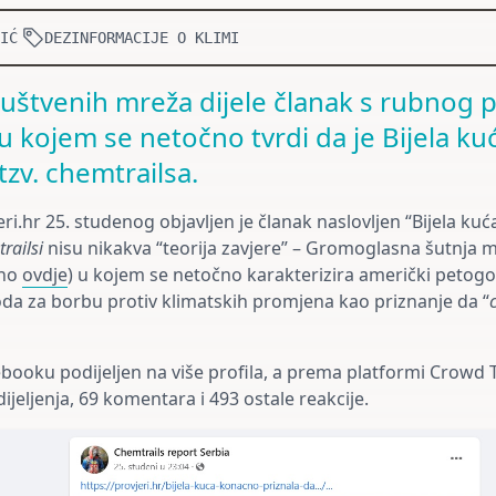
IĆ
DEZINFORMACIJE O KLIMI
ruštvenih mreža dijele članak s rubnog p
 u kojem se netočno tvrdi da je Bijela ku
tzv. chemtrailsa.
ri.hr 25. studenog objavljen je članak naslovljen “Bijela ku
railsi
nisu nikakva “teorija zavjere” – Gromoglasna šutnja
ano
ovdje
) u kojem se netočno karakterizira američki petogod
oda za borbu protiv klimatskih promjena kao priznanje da “
ebooku podijeljen na više profila, a prema platformi Crowd 
dijeljenja, 69 komentara i 493 ostale reakcije.