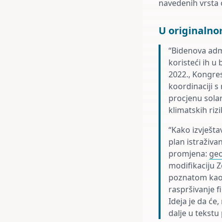
navedenih vrsta o
U originalno
“Bidenova adm
koristeći ih u
2022., Kongres
koordinaciji s
procjenu solar
klimatskih rizi
“Kako izvješt
plan istraživa
promjena:
geo
modifikaciju Z
poznatom kao 
raspršivanje f
Ideja je da će,
dalje u tekstu 