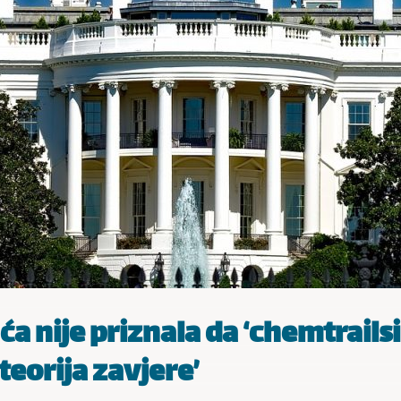
ća nije priznala da ‘chemtrailsi
teorija zavjere’