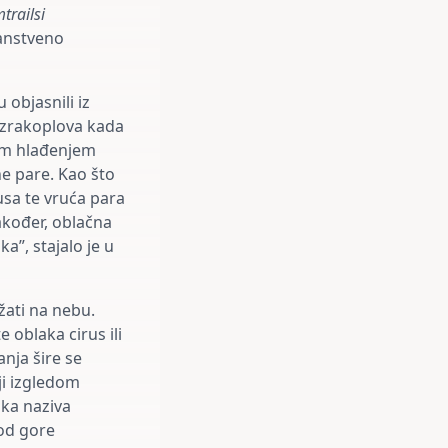
trailsi
nanstveno
 objasnili iz
 zrakoplova kada
lim hlađenjem
ne pare. Kao što
usa te vruća para
akođer, oblačna
a”, stajalo je u
žati na nebu.
 oblaka cirus ili
anja šire se
ji izgledom
laka naziva
od gore