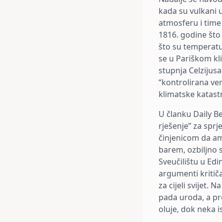
kada su vulkani u
atmosferu i time
1816. godine što
što su temperatur
se u Pariškom kl
stupnja Celzijusa
“kontrolirana ve
klimatske katast
U članku Daily Be
rješenje” za spr
činjenicom da ame
barem, ozbiljno 
Sveučilištu u Ed
argumenti kritič
za cijeli svijet.
pada uroda, a pr
oluje, dok neka i