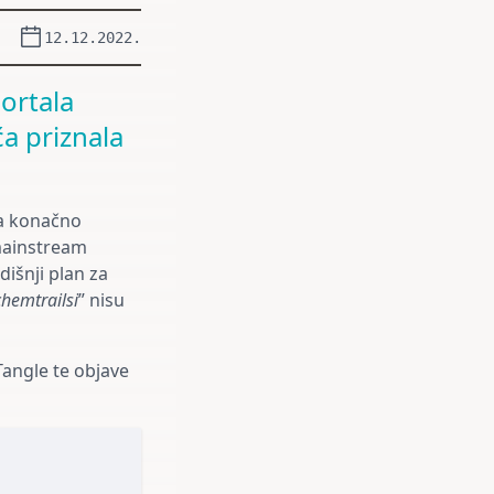
12.12.2022.
ortala
ća priznala
ća konačno
 mainstream
išnji plan za
chemtrailsi
” nisu
Tangle te objave