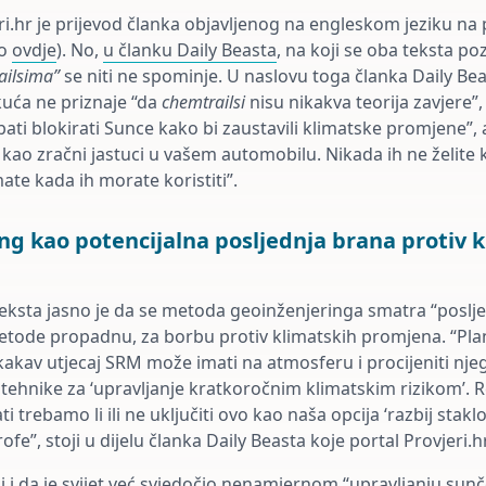
ri.hr je prijevod članka objavljenog na engleskom jeziku na
no
ovdje
). No,
u članku Daily Beasta
, na koji se oba teksta poz
ailsima”
se niti ne spominje. U naslovu toga članka Daily Bea
kuća ne priznaje “da
chemtrailsi
nisu nikakva teorija zavjere”,
ti blokirati Sunce kako bi zaustavili klimatske promjene”,
je kao zračni jastuci u vašem automobilu. Nikada ih ne želite k
mate kada ih morate koristiti”.
ng kao potencijalna posljednja brana protiv 
eksta jasno je da se metoda geoinženjeringa smatra “posl
tode propadnu, za borbu protiv klimatskih promjena. “Plan 
kakav utjecaj SRM može imati na atmosferu i procijeniti nje
 tehnike za ‘upravljanje kratkoročnim klimatskim rizikom’. 
i trebamo li ili ne uključiti ovo kao naša opcija ‘razbij staklo
ofe”, stoji u dijelu članka Daily Beasta koje portal Provjeri.h
i i da je svijet već svjedočio nenamjernom “upravljanju su