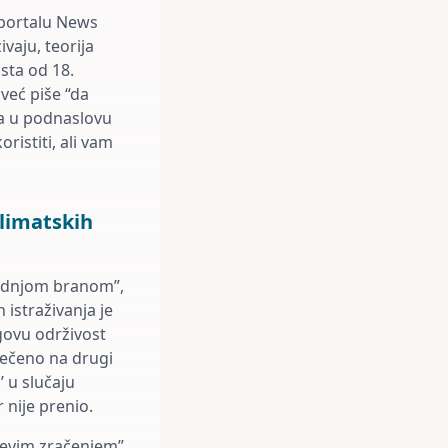
 portalu News
ivaju, teorija
sta od 18.
 već piše “da
 a u podnaslovu
oristiti, ali vam
klimatskih
jednjom branom”,
istraživanja je
govu održivost
Rečeno na drugi
’ u slučaju
r nije prenio.
nčevim zračenjem”