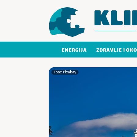
Skoči do sadržaja
ENERGIJA
ZDRAVLJE I OKO
Foto: Pixabay