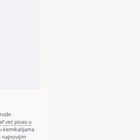
irode
af već pisao u
ju kemikalijama
u najnovijim