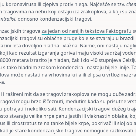
ju koronavirusa ili cjepiva protiv njega. Najčešće se tzv.
chem
m tragovima na nebu koji ostaju iza zrakoplova, a koji su z
ntrailsi
, odnosno kondenzacijski tragovi.
zacijskih tragova
za jedan od ranijih tekstova Faktografu
su
acijski tragovi su oblačne pruge koje se stvaraju u brazdi
razini leta dovoljno hladna i vlažna. Naime, oni nastaju nag
koji kao rezultat izgaranja goriva imaju visoki sadržaj vode
8000 metara izrazito je hladan, čak i do -40 stupnjeva Celzij
 s tako hladnim zrakom kondenzira i nastaju bijele linije. T
ova može nastati na vrhovima krila ili elipsa u vrtlozima zrak
a.
li i rašireni mit da se tragovi zrakoplova ne mogu duže zadr
tragovi mogu brzo iščeznuti, međutim kada su prisutne vrste
 potrajati i nekoliko sati. Kondenzacijski tragovi dužeg traj
sto stvaraju velike hrpe pahuljastih ili vlaknastih oblaka, ko
s ili cirostratus te na tanke bijele krpe, pokrivač ili sloj ob
kad je stare kondenzacijske tragove nemoguće razlikovati 