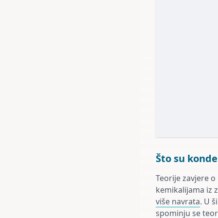
Što su konde
Teorije zavjere o
kemikalijama iz 
više navrata
. U 
spominju se teori