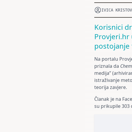
IVICA KRISTOV
Korisnici d
Provjeri.hr
postojanje 
Na portalu Provje
priznala da
Chemt
medija” (arhivir
istraživanje met
teorija zavjere.
Članak je na Fac
su prikupile 303 