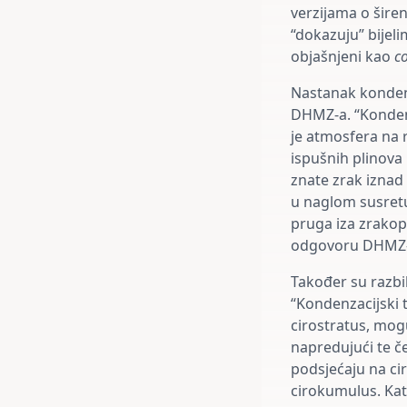
verzijama o širen
“dokazuju” bijeli
objašnjeni kao
co
Nastanak konden
DHMZ-a. “Kondenz
je atmosfera na 
ispušnih plinova 
znate zrak iznad 
u naglom susretu
pruga iza zrakopl
odgovoru DHMZ-
Također su razbi
“Kondenzacijski 
cirostratus, mogu
napredujući te če
podsjećaju na ciru
cirokumulus. Kat