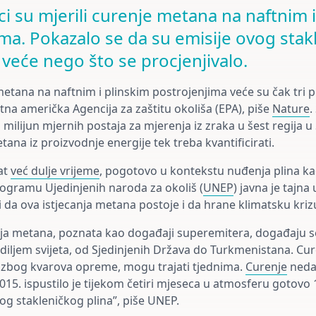
i su mjerili curenje metana na naftnim i
ma. Pokazalo se da su emisije ovog stak
t veće nego što se procjenjivalo.
metana na naftnim i plinskim postrojenjima veće su čak tri 
tna američka Agencija za zaštitu okoliša (EPA), piše
Nature
.
milijun mjernih postaja za mjerenja iz zraka u šest regija u
ana iz proizvodnje energije tek treba kvantificirati.
at
već dulje vrijeme
, pogotovo u kontekstu nuđenja plina ka
ogramu Ujedinjenih naroda za okoliš (
UNEP
) javna je tajna 
ji da ova istjecanja metana postoje i da hrane klimatsku kriz
a metana, poznata kao događaji superemitera, događaju se
diljem svijeta, od Sjedinjenih Država do Turkmenistana. Cur
 zbog kvarova opreme, mogu trajati tjednima.
Curenje
nedal
015. ispustilo je tijekom četiri mjeseca u atmosferu gotovo
 stakleničkog plina”, piše UNEP.