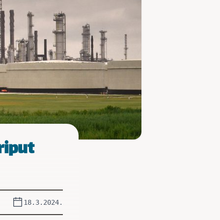
riput
18.3.2024.