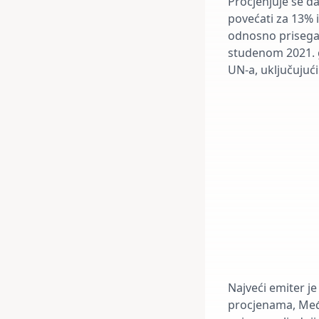
Procjenjuje se d
povećati za 13% i
odnosno prisega
studenom 2021. g
UN-a, uključujuć
Najveći emiter je
procjenama, Međ