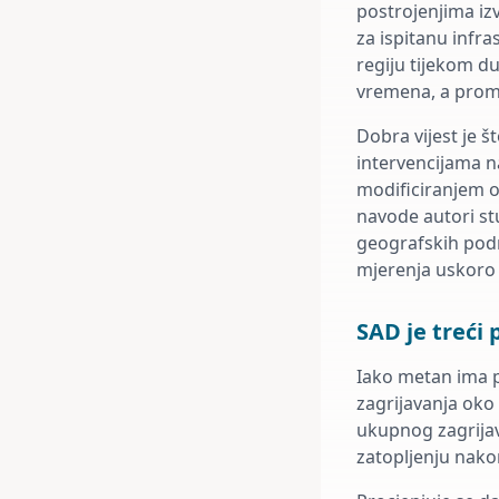
postrojenjima iz
za ispitanu infra
regiju tijekom d
vremena, a proma
Dobra vijest je 
intervencijama n
modificiranjem o
navode autori stu
geografskih pod
mjerenja uskoro m
SAD je treći
Iako metan ima pu
zagrijavanja oko
ukupnog zagrijava
zatopljenju nako