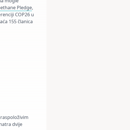
ana mogle
Methane Pledge
,
renciji COP26 u
aća 155 članica
a raspoloživim
atra dvije