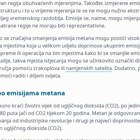
van regija obuhvaćenih mjerenjima. Također, izmjerene emis
strukturu i to u vrijeme mjerenja te se ne mogu nužno ekstra
uljeg vremenskog razdoblja. Emisije se, naime, mogu mijenja
trane regije ne moraju biti reprezentativne.
što se značajna smanjenja emisija metana mogu postići visok
a mjestima koja u velikom udjelu doprinose ukupnim emisi
preme ili operacija na tim mjestima kako bi se smanjile emi
dije, takva mjesta istjecanja mogu se učinkovito označiti di
ručja pomoću zrakoplova ili
namjenskih satelita
. Dodatno, 
oći raditi i diljem svijeta.
 po emisijama metana
no kraći životni vijek od ugljičnog dioksida (CO2), po jedin
 80 puta jači od CO2 tijekom 20 godina. Metan je odgovora
nja od industrijske revolucije i drugi je najveći doprinosit
n ugljičnog dioksida (CO2).