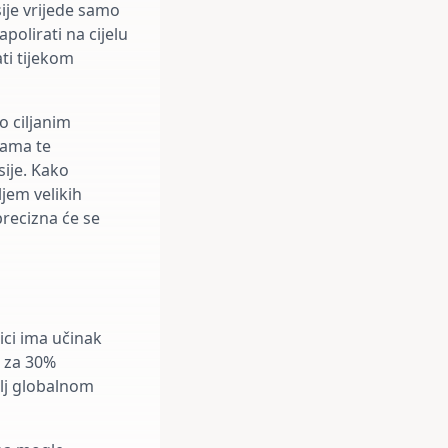
ije vrijede samo
polirati na cijelu
ti tijekom
o ciljanim
jama te
sije. Kako
ljem velikih
precizna će se
ici ima učinak
n za 30%
elj globalnom