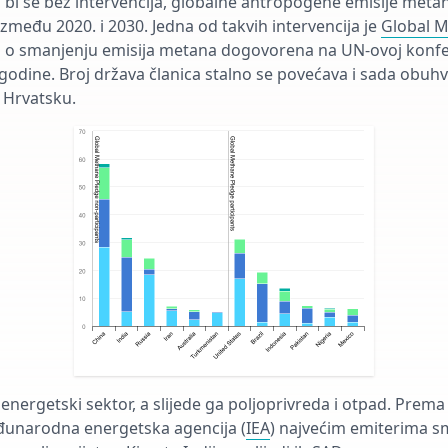
a bi se bez intervencija, globalne antropogene emisije met
zmeđu 2020. i 2030. Jedna od takvih intervencija je
Global 
 o smanjenju emisija metana dogovorena na UN-ovoj konfe
odine. Broj država članica stalno se povećava i sada obuhv
i Hrvatsku.
 energetski sektor, a slijede ga poljoprivreda i otpad. Prem
unarodna energetska agencija (
IEA
) najvećim emiterima sm