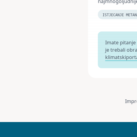
najmnogoljudnije z
ISTJECANJE METAN
Imate pitanje
je trebali obr
klimatskiport
Impr