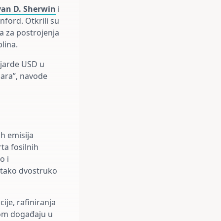
van D. Sherwin
i
nford. Otkrili su
a za postrojenja
lina.
lijarde USD u
olara”, navode
h emisija
ta fosilnih
o i
i tako dvostruko
ije, rafiniranja
vnom događaju u