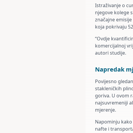
Istraživanje o c
njegove kolege s 
značajne emisije
koja pokrivaju 5
“Ovdje kvantifici
komercijalnoj vri
autori studije.
Napredak mje
Povijesno gledan
stakleničkih plin
goriva. U ovom ra
najsuvremeniji al
mjerenje.
Napominju kako se
nafte i transport