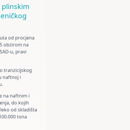
 plinskim
leničkog
puta od procjena
 S obzirom na
 SAD-u, pravi
o tranzicijskog
u naftnoj i
u.
 na naftnim i
enja, do kojih
eko od skladišta
 100.000 tona