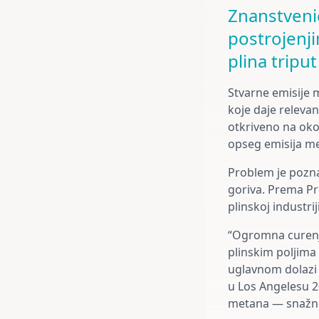
Znanstvenic
postrojenji
plina tripu
Stvarne emisije 
koje daje relevan
otkriveno na oko 
opseg emisija met
Problem je pozn
goriva. Prema Pr
plinskoj industri
“Ogromna curenj
plinskim poljima 
uglavnom dolazi
u Los Angelesu 2
metana — snažnog