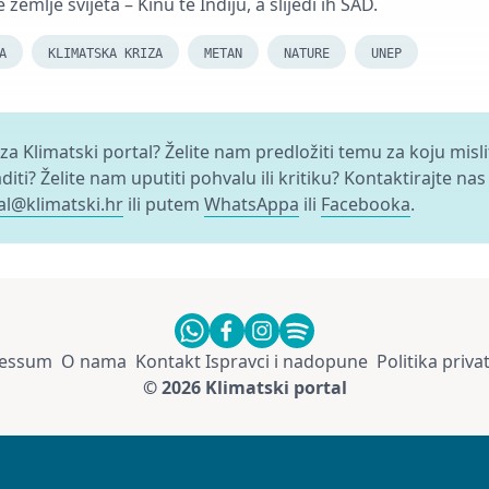
emlje svijeta – Kinu te Indiju, a slijedi ih SAD.
A
KLIMATSKA KRIZA
METAN
NATURE
UNEP
 za Klimatski portal? Želite nam predložiti temu za koju misl
aditi? Želite nam uputiti pohvalu ili kritiku? Kontaktirajte nas
al@klimatski.hr
ili putem
WhatsAppa
ili
Facebooka
.
essum
O nama
Kontakt
Ispravci i nadopune
Politika priva
© 2026 Klimatski portal