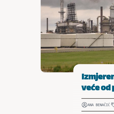
Izmjeren
veće od 
ANA BENAČIĆ