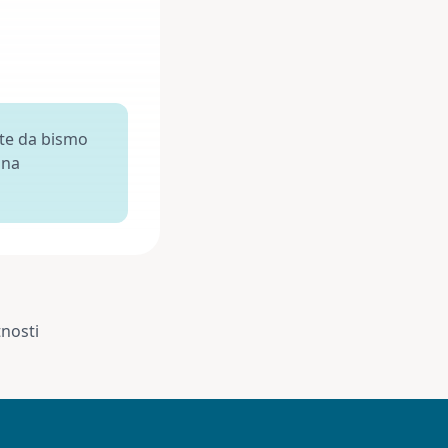
ite da bismo
 na
tnosti