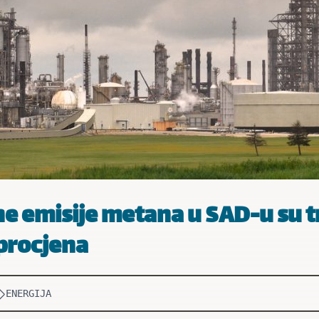
e emisije metana u SAD-u su t
procjena
ENERGIJA