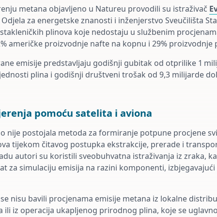
urenju metana objavljeno u Natureu provodili su istraživač
E
Odjela za energetske znanosti i inženjerstvo Sveučilišta Sta
 stakleničkih plinova koje nedostaju u službenim procjenam
2% američke proizvodnje nafte na kopnu i 29% proizvodnje p
rane emisije predstavljaju godišnji gubitak od otprilike 1 mi
jednosti plina i godišnji društveni trošak od 9,3 milijarde d
renja pomoću satelita i aviona
o nije postojala metoda za formiranje potpune procjene svi
ova tijekom čitavog postupka ekstrakcije, prerade i transpor
du autori su koristili sveobuhvatna istraživanja iz zraka, ka
at za simulaciju emisija na razini komponenti, izbjegavajuć
 nisu bavili procjenama emisije metana iz lokalne distribuc
a ili iz operacija ukapljenog prirodnog plina, koje se ugla