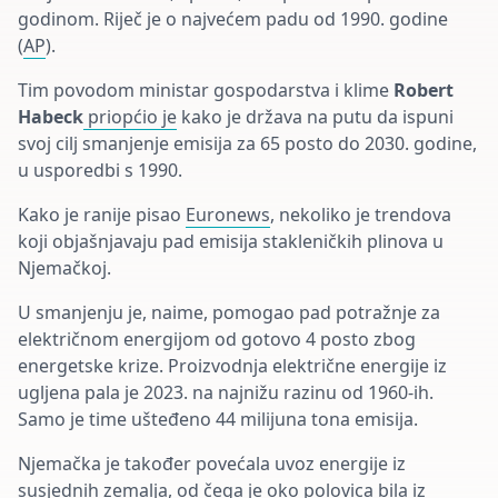
godinom. Riječ je o najvećem padu od 1990. godine
(
AP
).
Tim povodom ministar gospodarstva i klime
Robert
Habeck
priopćio je
kako je država na putu da ispuni
svoj cilj smanjenje emisija za 65 posto do 2030. godine,
u usporedbi s 1990.
Kako je ranije pisao
Euronews
, nekoliko je trendova
koji objašnjavaju pad emisija stakleničkih plinova u
Njemačkoj.
U smanjenju je, naime, pomogao pad potražnje za
električnom energijom od gotovo 4 posto zbog
energetske krize. Proizvodnja električne energije iz
ugljena pala je 2023. na najnižu razinu od 1960-ih.
Samo je time ušteđeno 44 milijuna tona emisija.
Njemačka je također povećala uvoz energije iz
susjednih zemalja, od čega je oko polovica bila iz