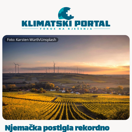
Skoči do sadržaja
Foto: Karsten Würth/Unsplash
Njemačka postigla rekordno