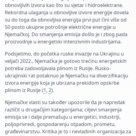
obnovljivih izvora kao što su vjetar i hidroelektrane.
Rekordna ulaganja u obnovljive izvore energije dovela
su do toga da obnovljiva energija prvi put čini više od
50 posto ukupne potrošnje električne energije u
Njemačkoj. Do smanjenja emisija došlo je i zbog pada
proizvodnje u energetski intenzivnim industrijama.
Podsjetimo, do početka ruske invazije na Ukrajinu u
veljači 2022., Njemačka je gotovo trećinu energetskih
potreba zadovoljavala plinom iz Rusije. Rusko-
ukrajinski rat potaknuo je Njemačku na diverzifikaciju
izvora energije koja je ubrzana prekidom opskrbe
plinom iz Rusije (
1
,
2
).
Njemačke vlasti su također upozorile da je napredak
različit u drugačijim kategorijama; ciljevi smanjenja
emisija se i dalje premašuju u energetici, industriji,
poljoprivredi, gospodarenju otpadom, prometu,
građevinarstvu. Kritika je to i nevladinih organizacija za