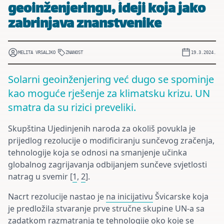
geoinženjeringu, ideji koja jako
zabrinjava znanstvenike
MELITA VRSALJKO
ZNANOST
19.3.2024.
Solarni geoinženjering već dugo se spominje
kao moguće rješenje za klimatsku krizu. UN
smatra da su rizici preveliki.
Skupština Ujedinjenih naroda za okoliš povukla je
prijedlog rezolucije o modificiranju sunčevog zračenja,
tehnologije koja se odnosi na smanjenje učinka
globalnog zagrijavanja odbijanjem sunčeve svjetlosti
natrag u svemir [
1
,
2
].
Nacrt rezolucije nastao je
na inicijativu
Švicarske koja
je predložila stvaranje prve stručne skupine UN-a sa
zadatkom razmatranja te tehnologije oko koje se