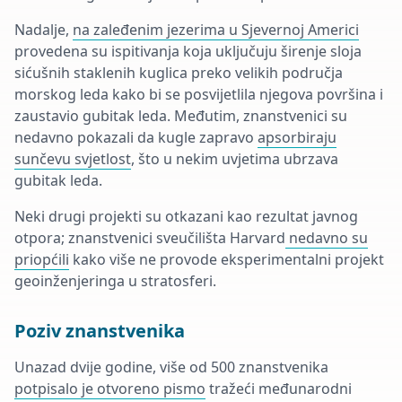
Nadalje,
na zaleđenim jezerima u Sjevernoj Americi
provedena su ispitivanja koja uključuju širenje sloja
sićušnih staklenih kuglica preko velikih područja
morskog leda kako bi se posvijetlila njegova površina i
zaustavio gubitak leda. Međutim, znanstvenici su
nedavno pokazali da kugle zapravo
apsorbiraju
sunčevu svjetlost
, što u nekim uvjetima ubrzava
gubitak leda.
Neki drugi projekti su otkazani kao rezultat javnog
otpora; znanstvenici sveučilišta Harvard
nedavno su
priopćili
kako više ne provode eksperimentalni projekt
geoinženjeringa u stratosferi.
Poziv znanstvenika
Unazad dvije godine, više od 500 znanstvenika
potpisalo je otvoreno pismo
tražeći međunarodni