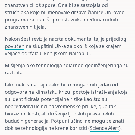
znanstvenici još spore. Ona bi se sastojala od
stručnjaka koje bi imenovale države članice UN-ovog
programa za okoliš i predstavnika međunarodnih
znanstvenih tijela.
Nakon šest revizija nacrta dokumenta, taj je prijedlog
povučen
na skupštini UN-a za okoliš koja se krajem
veljače održala u kenijskom Nairobiju.
Mišljenja oko tehnologija solarnog geoinženjeringa su
različita.
Iako neki smatraju kako bi to mogao niti jedan od
odgovora na klimatsku krizu, postoje istraživanja koja
su identificirala potencijalne rizike kao što su
nepredvidivi učinci na vremenske prilike, gubitak
bioraznolikosti, ali i kršenje ljudskih prava nekih
budućih generacija. Potpuni učinci ne mogu se znati
dok se tehnologija ne krene koristiti (
Science Alert
).