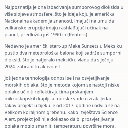
Najpoznatija je ona izbacivanja sumporovog dioksida u
više slojeve atmosfere, što je ideja koju je američka
Nacionalna akademija znanosti, imajući na umu da
vulkanske erupcije imaju rashlađujući učinak na
planet, predložila još 1990-ih (
Reuters
).
Nedavno je američki start-up Make Sunsets u Meksiku
pustio dva meteorološka balona koji sadrže sumporni
dioksid, što je natjeralo meksičku vladu da siječnju
2024. zabrani tu aktivnost.
Još jedna tehnologija odnosi se i na osvjetljivanje
morskih oblaka, što je metoda kojom se nastoji niske
oblake učiniti reflektirajućima prskanjem
mikroskopskih kapljica morske vode u zrak. Jedan
takav projekt u tijeku je od 2017. godine i odvija se na
Velikom koraljnom grebenu. Kako izvještava Science
Alert, projekt još nije dokazao da bi prosvjetljivanje
oblaka moglo smanjiti temperaturu površine mora.