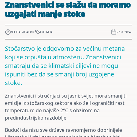
Znanstvenici se slažu da moramo
uzgajati manje stoke
MELITA VRSALJKO
ENERGIJA
27.3.2024.
Stočarstvo je odgovorno za većinu metana
koji se otpušta u atmosferu. Znanstvenici
smatraju da se klimatski ciljevi ne mogu
ispuniti bez da se smanji broj uzgojene
stoke.
Znanstvenici i stručnjaci su jasni; svijet mora smanjiti
emisije iz stočarskog sektora ako želi ograničiti rast
temperature do najviše 2°C s obzirom na
predindustrijsko razdoblje.
Budući da nisu sve države ravnomjerno doprinijele