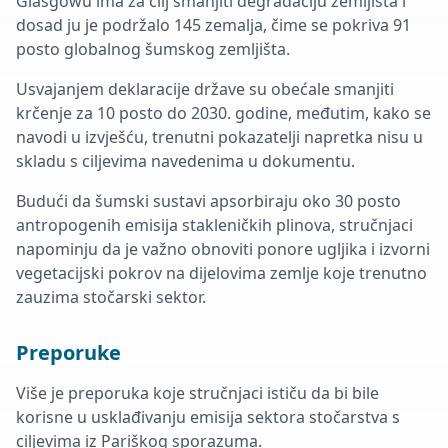
Glasgowu ima za cilj smanjiti degradaciju zemljišta i
dosad ju je podržalo 145 zemalja, čime se pokriva 91
posto globalnog šumskog zemljišta.
Usvajanjem deklaracije države su obećale smanjiti
krčenje za 10 posto do 2030. godine, međutim, kako se
navodi u izvješću, trenutni pokazatelji napretka nisu u
skladu s ciljevima navedenima u dokumentu.
Budući da šumski sustavi apsorbiraju oko 30 posto
antropogenih emisija stakleničkih plinova, stručnjaci
napominju da je važno obnoviti ponore ugljika i izvorni
vegetacijski pokrov na dijelovima zemlje koje trenutno
zauzima stočarski sektor.
Preporuke
Više je preporuka koje stručnjaci ističu da bi bile
korisne u usklađivanju emisija sektora stočarstva s
ciljevima iz Pariškog sporazuma.