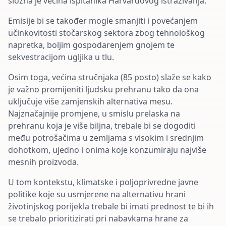
složna je većina ispitanika Harvardovog istraživanja.
Emisije bi se također mogle smanjiti i povećanjem
učinkovitosti stočarskog sektora zbog tehnološkog
napretka, boljim gospodarenjem gnojem te
sekvestracijom ugljika u tlu.
Osim toga, većina stručnjaka (85 posto) slaže se kako
je važno promijeniti ljudsku prehranu tako da ona
uključuje više zamjenskih alternativa mesu.
Najznačajnije promjene, u smislu prelaska na
prehranu koja je više biljna, trebale bi se dogoditi
među potrošačima u zemljama s visokim i srednjim
dohotkom, ujedno i onima koje konzumiraju najviše
mesnih proizvoda.
U tom kontekstu, klimatske i poljoprivredne javne
politike koje su usmjerene na alternativu hrani
životinjskog porijekla trebale bi imati prednost te bi ih
se trebalo prioritizirati pri nabavkama hrane za