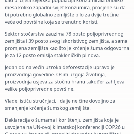
kad bi cijela svjetska populacija konzumirala onoliko
mesa koliko zapadni svijet konzumira, procjene su da
bi
potrebno globalno zemljište
bilo za dvije trećine
veće od površine koja se trenutno koristi.
Sektor stočarstva zauzima 78 posto poljoprivrednog
zemljišta i 39 posto svog iskoristivog zemljišta, a sama
promjena zemljišta kao što je krčenje šuma odgovorna
je za 12 posto emisija stakleničkih plinova.
Jedan od najvećih uzroka deforestacije upravo je
proizvodnja govedine. Osim uzgoja životinja,
proizvodnja usjeva za stočnu hranu također zahtjeva
velike poljoprivredne površine.
Vlade, ističu stručnjaci, i dalje ne čine dovoljno za
smanjenje krčenja šumskog zemljišta.
Deklaracija o šumama i korištenju zemljišta koja je
usvojena na UN-ovoj klimatskoj konferenciji COP26 u