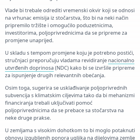
Vlade bi trebale odrediti vremenski okvir koji se odnosi
na vrhunac emisija iz stočarstva, što bi na neki način
pripremilo tržište i omogućilo poduzetnicima,
investitorima, poljoprivrednicima da se pripreme za
promjene unaprijed.
U skladu s tempom promjene koju je potrebno postići,
stručnjaci preporučuju vladama revidiranje
nacionalno
utvrđenih doprinosa
(NDC) kako bi se izvršile pripreme
za ispunjenje drugih relevantnih obećanja.
Osim toga, sugerira se usklađivanje poljoprivrednih
subvencija s klimatskim ciljevima tako da bi mehanizmi
financiranja trebali uključivati pomoć
poljoprivrednicima da se prebace sa stočarstva na
neke druge prakse.
U zemljama s visokim dohotkom to bi moglo potaknuti
obnovu izgubljenih ponora ugljika na dijelovima zemlje