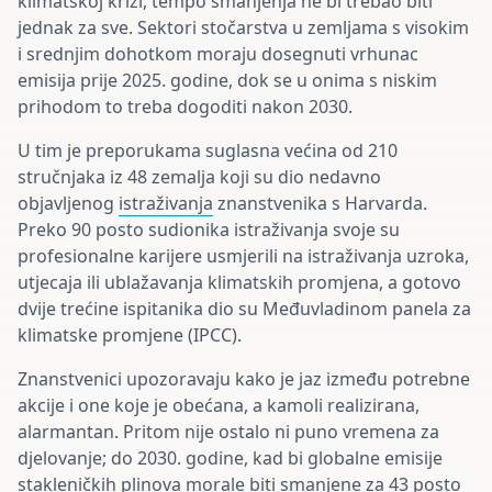
klimatskoj krizi, tempo smanjenja ne bi trebao biti
jednak za sve. Sektori stočarstva u zemljama s visokim
i srednjim dohotkom moraju dosegnuti vrhunac
emisija prije 2025. godine, dok se u onima s niskim
prihodom to treba dogoditi nakon 2030.
U tim je preporukama suglasna većina od 210
stručnjaka iz 48 zemalja koji su dio nedavno
objavljenog
istraživanja
znanstvenika s Harvarda.
Preko 90 posto sudionika istraživanja svoje su
profesionalne karijere usmjerili na istraživanja uzroka,
utjecaja ili ublažavanja klimatskih promjena, a gotovo
dvije trećine ispitanika dio su Međuvladinom panela za
klimatske promjene (IPCC).
Znanstvenici upozoravaju kako je jaz između potrebne
akcije i one koje je obećana, a kamoli realizirana,
alarmantan. Pritom nije ostalo ni puno vremena za
djelovanje; do 2030. godine, kad bi globalne emisije
stakleničkih plinova morale biti smanjene za 43 posto