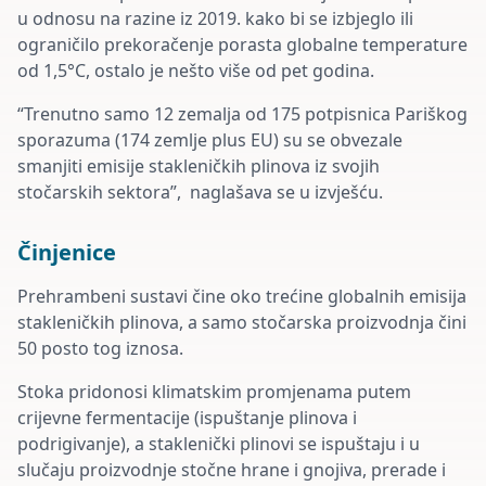
u odnosu na razine iz 2019. kako bi se izbjeglo ili
ograničilo prekoračenje porasta globalne temperature
od 1,5°C, ostalo je nešto više od pet godina.
“Trenutno samo 12 zemalja od 175 potpisnica Pariškog
sporazuma (174 zemlje plus EU) su se obvezale
smanjiti emisije stakleničkih plinova iz svojih
stočarskih sektora”, naglašava se u izvješću.
Činjenice
Prehrambeni sustavi čine oko trećine globalnih emisija
stakleničkih plinova, a samo stočarska proizvodnja čini
50 posto tog iznosa.
Stoka pridonosi klimatskim promjenama putem
crijevne fermentacije (ispuštanje plinova i
podrigivanje), a staklenički plinovi se ispuštaju i u
slučaju proizvodnje stočne hrane i gnojiva, prerade i