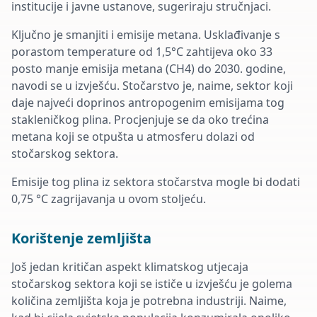
institucije i javne ustanove, sugeriraju stručnjaci.
Ključno je smanjiti i emisije metana. Usklađivanje s
porastom temperature od 1,5°C zahtijeva oko 33
posto manje emisija metana (CH4) do 2030. godine,
navodi se u izvješću. Stočarstvo je, naime, sektor koji
daje najveći doprinos antropogenim emisijama tog
stakleničkog plina. Procjenjuje se da oko trećina
metana koji se otpušta u atmosferu dolazi od
stočarskog sektora.
Emisije tog plina iz sektora stočarstva mogle bi dodati
0,75 °C zagrijavanja u ovom stoljeću.
Korištenje zemljišta
Još jedan kritičan aspekt klimatskog utjecaja
stočarskog sektora koji se ističe u izvješću je golema
količina zemljišta koja je potrebna industriji. Naime,