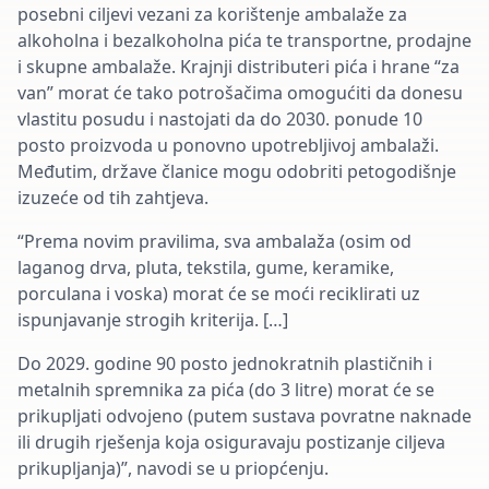
posebni ciljevi vezani za korištenje ambalaže za
alkoholna i bezalkoholna pića te transportne, prodajne
i skupne ambalaže. Krajnji distributeri pića i hrane “za
van” morat će tako potrošačima omogućiti da donesu
vlastitu posudu i nastojati da do 2030. ponude 10
posto proizvoda u ponovno upotrebljivoj ambalaži.
Međutim, države članice mogu odobriti petogodišnje
izuzeće od tih zahtjeva.
“Prema novim pravilima, sva ambalaža (osim od
laganog drva, pluta, tekstila, gume, keramike,
porculana i voska) morat će se moći reciklirati uz
ispunjavanje strogih kriterija. […]
Do 2029. godine 90 posto jednokratnih plastičnih i
metalnih spremnika za pića (do 3 litre) morat će se
prikupljati odvojeno (putem sustava povratne naknade
ili drugih rješenja koja osiguravaju postizanje ciljeva
prikupljanja)”, navodi se u priopćenju.