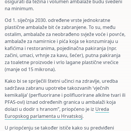
osigurati da težina i volumen ambalaže budu svedeni
na minimum.
Od 1. siječnja 2030. određene vrste jednokratne
plastične ambalaže bit će zabranjene. To su, među
ostalim, ambalaže za neobrađeno svježe voće i povrće,
ambalaže za namirnice i pića koja se konzumiraju u
kafićima i restoranima, pojedinačna pakiranja (npr.
začini, umaci, vrhnje za kavu, šećer), putna pakiranja
za toaletne proizvode i vrlo lagane plastične vrećice
(manje od 15 mikrona).
Kako bi se spriječili štetni učinci na zdravlje, uredba
sadržava zabranu upotrebe takozvanih ‘vječnih
kemikalija’ (perfluorirane i polifluorirane alkilne tvari ili
PFAS-ovi) iznad određenih granica u ambalaži koja
dolazi u dodir s hranom”, priopćeno je iz
Ureda
Europskog parlamenta u Hrvatskoj
.
U priopćenju se također ističe kako su predviđeni