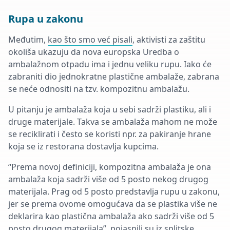
Rupa u zakonu
Međutim,
kao što smo već pisali
, aktivisti za zaštitu
okoliša ukazuju da nova europska Uredba o
ambalažnom otpadu ima i jednu veliku rupu. Iako će
zabraniti dio jednokratne plastične ambalaže, zabrana
se neće odnositi na tzv. kompozitnu ambalažu.
U pitanju je ambalaža koja u sebi sadrži plastiku, ali i
druge materijale. Takva se ambalaža mahom ne može
se reciklirati i često se koristi npr. za pakiranje hrane
koja se iz restorana dostavlja kupcima.
“Prema novoj definiciji, kompozitna ambalaža je ona
ambalaža koja sadrži više od 5 posto nekog drugog
materijala. Prag od 5 posto predstavlja rupu u zakonu,
jer se prema ovome omogućava da se plastika više ne
deklarira kao plastična ambalaža ako sadrži više od 5
posto drugog materijala”, pojasnili su iz splitske