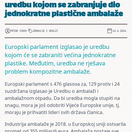
uredbu kojom se zabranjuje dio
jednokratne plastične ambalaže
PETAR VIDOV
ZDRAVLJE I OKOLIŠ
24.4.2024.
Europski parlament izglasao je uredbu
kojom će se zabraniti većina jednokratne
plastike. Međutim, uredba ne rješava
problem kompozitne ambalaže.
Europski parlament s 476 glasova za, 129 protiv i 24
suzdržana izglasao je Uredbu o ambalaži i
ambalažnom otpadu. Da bi uredba mogla stupiti na
snagu, mora je još odobriti Vijeće Europske unije, tj.
moraju je prihvatiti lideri svih država članica.
Industrija ambalaže je 2018. u Europskoj uniji ostvarila
promet od 355 milijardi eura. Ambalaža postaje sve