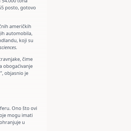
h 54.000 tona
a 55 posto, gotovo
čnih američkih
jih automobila,
ndlandu, koji su
sciences.
travnjake, čime
 za obogaćivanje
”, objasnio je
sferu. Ono što ovi
 koje mogu imati
pohranjuje u