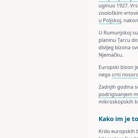
uginuo 1927. Vrst
zoološkim vrtovi
u Poljskoj
, nakon
U Rumunjskoj su i
planinu Țarcu d
divljeg bizona svr
Njemačku.
Europski bizon j
nego
crni nosor
Zadnjih godina se
podrigivanjem 
mikroskopskih bić
Kako im je to
Krdo europskih 