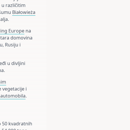
 u različitim
u šumu
Białowieża
alja.
ding Europe
na
stara domovina
u, Rusiju i
đi u divljini
na.
nim
 vegetacije i
 automobila
.
 50 kvadratnih