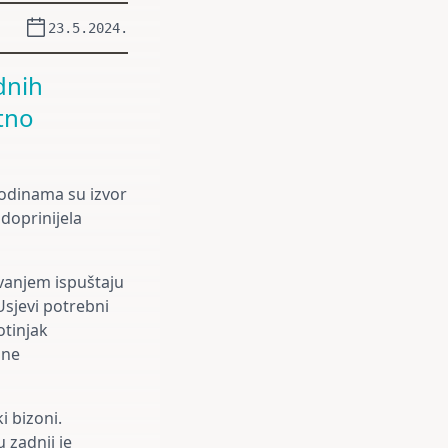
23.5.2024.
dnih
atno
godinama su izvor
 doprinijela
vanjem ispuštaju
Usjevi potrebni
otinjak
ane
i bizoni.
 zadnji je