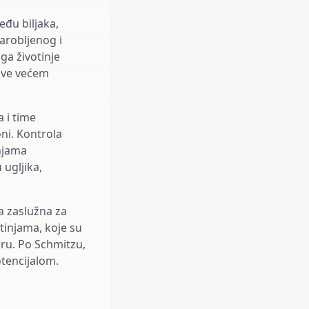
eđu biljaka,
zarobljenog i
ga životinje
 sve većem
 i time
ni. Kontrola
injama
 ugljika,
la zaslužna za
tinjama, koje su
ru. Po Schmitzu,
otencijalom.