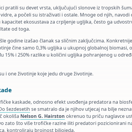
ci pratili su devet vrsta, uključujući slonove iz tropskih š
dre, a počeli su istraživati ​​i ostale. Mnoge od njih, navodi 
 kapacitet ekosustava za crpljenje ugljika, često ga udvostr
ultate od toga.
šle godine izašao članak sa sličnim zaključcima. Konkretnije,
ivotinje čine samo 0,3% ugljika u ukupnoj globalnoj biomasi
u 15% i 250% razlike u količini ugljika pohranjenog u odr
 i one životinje koje jedu druge životinje.
kade
ofičke kaskade, odnosno efekt uvođenja predatora na biosf
Do šezdesetih
se smatralo da je njihov utjecaj na bilje nezna
ač okoliša
Nelson G. Hairston
okrenuo tu priču naglavce ust
vo zato što više trofičke razine iliti predatori pozicionirani 
, kontroliraju brojnost biljojeda.