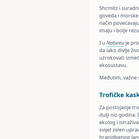
Shcmitz i suradni
goveda i morske vi
način povećavaju
imaju i bolje rez
I u
Natureu
je pro
da iako divlje ž
uzrokovati izmeđ
ekosustavu.
Međutim, važne su
Trofičke kas
Za postojanje tr
dulji niz godina.
ekolog i istraživ
svijet zelen upra
hranidbenog lanca