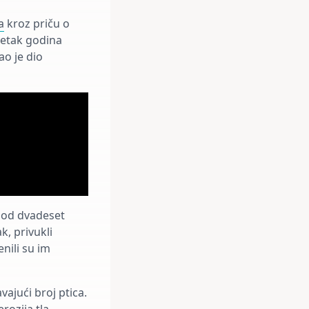
a
kroz priču o
etak godina
ao je dio
 od dvadeset
k, privukli
enili su im
vajući broj ptica.