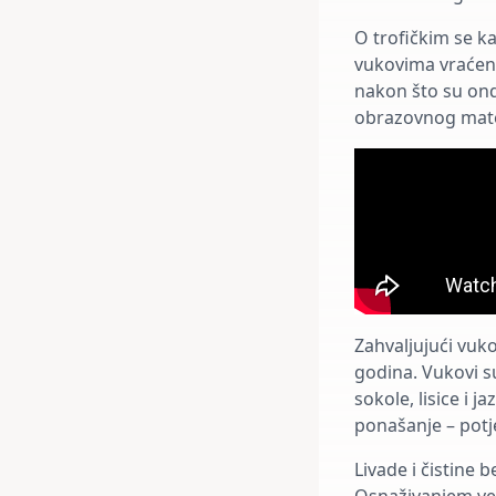
O trofičkim se k
vukovima vraćen
nakon što su ondje
obrazovnog mater
Zahvaljujući vuk
godina. Vukovi su
sokole, lisice i j
ponašanje – potje
Livade i čistine 