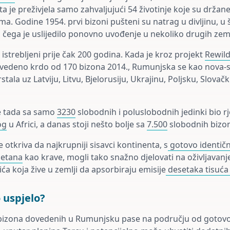
a je preživjela samo zahvaljujući 54 životinje koje su držane
ma. Godine 1954. prvi bizoni pušteni su natrag u divljinu, 
 čega je uslijedilo ponovno uvođenje u nekoliko drugih zem
strebljeni prije čak 200 godina. Kada je kroz projekt
Rewil
ovedeno krdo od 170 bizona 2014., Rumunjska se kao nova-
stala uz Latviju, Litvu, Bjelorusiju, Ukrajinu, Poljsku, Slovačk
e tada sa samo
3230
slobodnih i poluslobodnih jedinki bio rje
og
u Africi, a danas stoji nešto bolje sa
7.500
slobodnih bizo
 otkriva da najkrupniji sisavci kontinenta, s
gotovo identič
metana
kao krave, mogli tako snažno djelovati na oživljavanje
a koja žive u zemlji da apsorbiraju emisije
desetaka tisuća
 uspjelo?
bizona dovedenih u Rumunjsku pase na području od gotovo