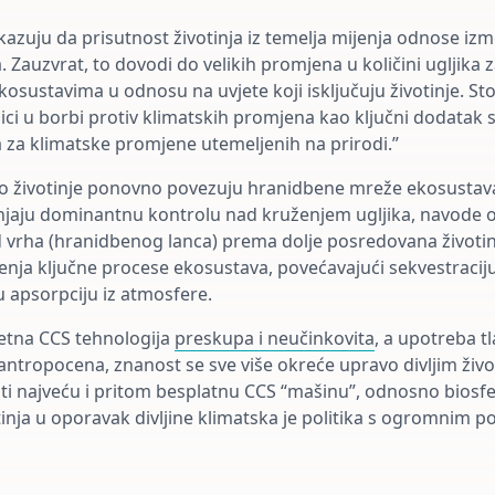
azuju da prisutnost životinja iz temelja mijenja odnose izm
. Zauzvrat, to dovodi do velikih promjena u količini ugljika 
osustavima u odnosu na uvjete koji isključuju životinje. Sto
ici u borbi protiv klimatskih promjena kao ključni dodatak
a za klimatske promjene utemeljenih na prirodi.”
o životinje ponovno povezuju hranidbene mreže ekosustava
enjaju dominantnu kontrolu nad kruženjem ugljika, navode o
od vrha (hranidbenog lanca) prema dolje posredovana život
enja ključne procese ekosustava, povećavajući sekvestraciju
apsorpciju iz atmosfere.
etna CCS tehnologija
preskupa i neučinkovita
, a upotreba t
 antropocena, znanost se sve više okreće upravo divljim živo
ti najveću i pritom besplatnu CCS “mašinu”, odnosno biosfe
tinja u oporavak divljine klimatska je politika s ogromnim p