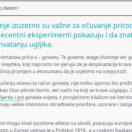
ZNANOST
tinje izuzetno su važne za očuvanje priro
 recentni eksperimenti pokazuju i da zn
vatanju ugljika.
 klimatska priča o – govedu. Te goleme, blage životinje već 
 skeptika, koji naprosto ne vjeruju da je eksploatacija krava
čnoj promjeni u ekosustavu da je osjetimo na svojoj koži.
čenju viceva na račun goveda, nije toliko sporno što preži
o čitav plinski biznis, već način na koji se krave uzgajaju. 
ijardu i pol
goveda svijeta, s prosječnom kilažom od četrist
maju velike intenzivno obrađivane površine, uzorane i zasij
ini mogu imati pozitivne efekte na okoliš, pokazuju europsk
bizon
u Europi uginuo je u Poljskoj 1919., a u ruskom Kavkazu