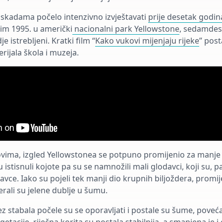
askadama počelo intenzivno izvještavati
prije desetak godin
im 1995. u američki
nacionalni park Yellowstone
, sedamdes
 istrebljeni. Kratki film “
Kako vukovi mijenjaju rijeke
” post
ijala škola i muzeja.
ovima, izgled Yellowstonea se potpuno promijenio za manje
 istisnuli kojote pa su se namnožili mali glodavci, koji su, pa
azavce. Iako su pojeli tek manji dio krupnih biljoždera, promij
rali su jelene dublje u šumu.
bez stabala počele su se oporavljati i postale su šume, poveća