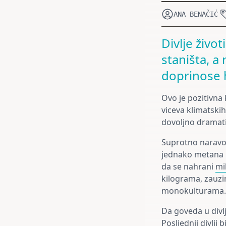
ANA BENAČIĆ
Divlje živo
staništa, a
doprinose h
Ovo je pozitivna
viceva klimatskih
dovoljno dramati
Suprotno naravou
jednako metana ka
da se nahrani
mil
kilograma, zauzi
monokulturama.
Da goveda u divlj
Posljednji divlji 