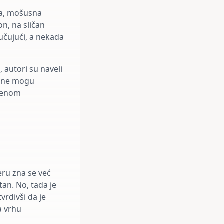
uma, mošusna
on, na sličan
učujući, a nekada
 autori su naveli
, one mogu
eđenom
eru zna se već
tan. No, tada je
vrdivši da je
na vrhu