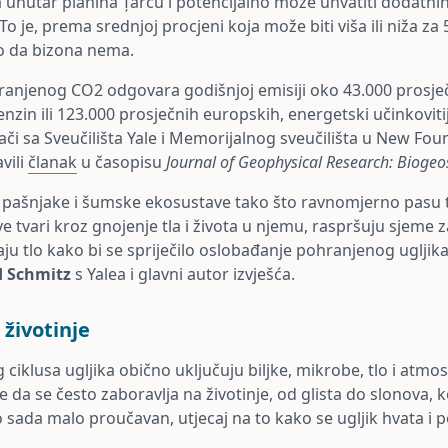
a unutar planina Țarcu i potencijalno može uhvatiti dodatni
 To je, prema srednjoj procjeni koja može biti viša ili niža z
o da bizona nema.
ranjenog CO2 odgovara godišnjoj emisiji oko 43.000 prosje
nzin ili 123.000 prosječnih europskih, energetski učinkoviti
ači sa Sveučilišta Yale i Memorijalnog sveučilišta u New Fou
vili
članak
u časopisu
Journal of Geophysical Research: Biogeo
a pašnjake i šumske ekosustave tako što ravnomjerno pasu 
ive tvari kroz gnojenje tla i života u njemu, raspršuju sjeme
aju tlo kako bi se spriječilo oslobađanje pohranjenog ugljika
 Schmitz
s Yalea i glavni autor izvješća.
 životinje
ciklusa ugljika obično uključuju biljke, mikrobe, tlo i atmo
 je da se često zaboravlja na životinje, od glista do slonova,
 sada malo proučavan, utjecaj na to kako se ugljik hvata i 