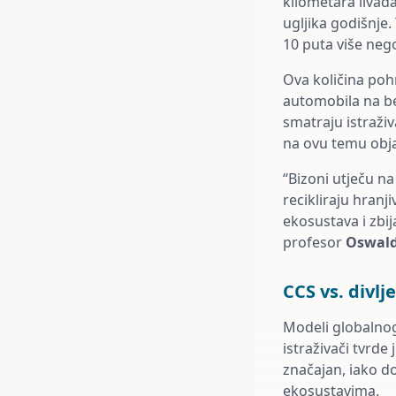
kilometara livad
ugljika godišnje.
10 puta više neg
Ova količina poh
automobila na be
smatraju istraživ
na ovu temu obja
“Bizoni utječu n
recikliraju hranj
ekosustava i zbij
profesor
Oswald
CCS vs. divlje
Modeli globalnog 
istraživači tvrde
značajan, iako do
ekosustavima.