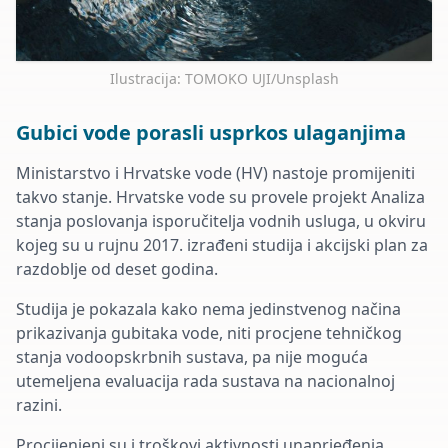
Ilustracija: TOMOKO UJI/Unsplash
Gubici vode porasli usprkos ulaganjima
Ministarstvo i Hrvatske vode (HV) nastoje promijeniti
takvo stanje. Hrvatske vode su provele projekt Analiza
stanja poslovanja isporučitelja vodnih usluga, u okviru
kojeg su u rujnu 2017. izrađeni studija i akcijski plan za
razdoblje od deset godina.
Studija je pokazala kako nema jedinstvenog načina
prikazivanja gubitaka vode, niti procjene tehničkog
stanja vodoopskrbnih sustava, pa nije moguća
utemeljena evaluacija rada sustava na nacionalnoj
razini.
Procijenjeni su i troškovi aktivnosti unaprjeđenja