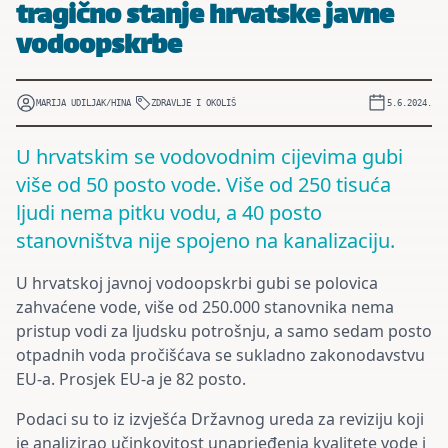
tragično stanje hrvatske javne
vodoopskrbe
MARIJA UDILJAK/HINA
ZDRAVLJE I OKOLIŠ
5.6.2024.
U hrvatskim se vodovodnim cijevima gubi
više od 50 posto vode. Više od 250 tisuća
ljudi nema pitku vodu, a 40 posto
stanovništva nije spojeno na kanalizaciju.
U hrvatskoj javnoj vodoopskrbi gubi se polovica
zahvaćene vode, više od 250.000 stanovnika nema
pristup vodi za ljudsku potrošnju, a samo sedam posto
otpadnih voda pročišćava se sukladno zakonodavstvu
EU-a. Prosjek EU-a je 82 posto.
Podaci su to iz izvješća Državnog ureda za reviziju koji
je analizirao učinkovitost unaprjeđenja kvalitete vode i