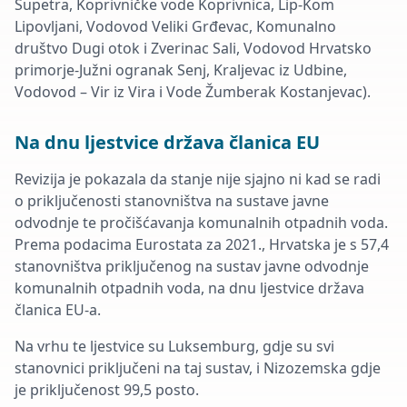
Supetra, Koprivničke vode Koprivnica, Lip-Kom
Lipovljani, Vodovod Veliki Grđevac, Komunalno
društvo Dugi otok i Zverinac Sali, Vodovod Hrvatsko
primorje-Južni ogranak Senj, Kraljevac iz Udbine,
Vodovod – Vir iz Vira i Vode Žumberak Kostanjevac).
Na dnu ljestvice država članica EU
Revizija je pokazala da stanje nije sjajno ni kad se radi
o priključenosti stanovništva na sustave javne
odvodnje te pročišćavanja komunalnih otpadnih voda.
Prema podacima Eurostata za 2021., Hrvatska je s 57,4
stanovništva priključenog na sustav javne odvodnje
komunalnih otpadnih voda, na dnu ljestvice država
članica EU-a.
Na vrhu te ljestvice su Luksemburg, gdje su svi
stanovnici priključeni na taj sustav, i Nizozemska gdje
je priključenost 99,5 posto.