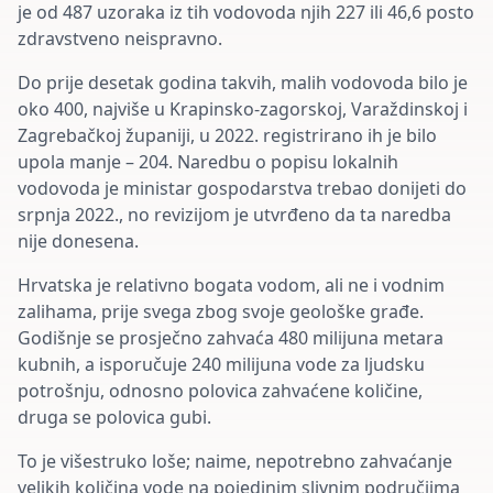
je od 487 uzoraka iz tih vodovoda njih 227 ili 46,6 posto
zdravstveno neispravno.
Do prije desetak godina takvih, malih vodovoda bilo je
oko 400, najviše u Krapinsko-zagorskoj, Varaždinskoj i
Zagrebačkoj županiji, u 2022. registrirano ih je bilo
upola manje – 204. Naredbu o popisu lokalnih
vodovoda je ministar gospodarstva trebao donijeti do
srpnja 2022., no revizijom je utvrđeno da ta naredba
nije donesena.
Hrvatska je relativno bogata vodom, ali ne i vodnim
zalihama, prije svega zbog svoje geološke građe.
Godišnje se prosječno zahvaća 480 milijuna metara
kubnih, a isporučuje 240 milijuna vode za ljudsku
potrošnju, odnosno polovica zahvaćene količine,
druga se polovica gubi.
To je višestruko loše; naime, nepotrebno zahvaćanje
velikih količina vode na pojedinim slivnim područjima