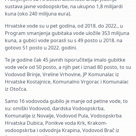
sustava javne vodoopskrbe, na ukupno 1,8 milijardi
kuna (oko 240 milijuna eura).
Hrvatske vode su u pet godina, od 2018. do 2022., u
Program smanjenja gubitaka vode uložile 353 milijuna
kuna, a gubici vode porasli su s 49 posto u 2018. na
gotovo 51 posto u 2022. godini.
Te je godine čak 45 javnih isporučitelja imalo gubitke
vode veće od 50 posto, a njih pet i iznad 80 posto, to su
Vodovod Brinje, Vreline Vrhovine, JP Komunalac iz
Hrvatske Kostajnice, Komunalno Vrgorac i Komunalac
iz Otočca.
Samo 16 vodovoda gubilo je manje od petine vode, to
su: omiški Vodovod, dardska Vodoopskrba,
Komunalije iz Novalje, Vodovod Pula, Vodoopskrba
Hrvatska Dubica, Ponikve voda Krk, Krakom-
vodoopskrba i odvodnja Krapina, Vodovod Brač iz