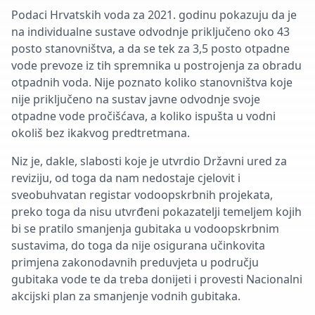
Podaci Hrvatskih voda za 2021. godinu pokazuju da je
na individualne sustave odvodnje priključeno oko 43
posto stanovništva, a da se tek za 3,5 posto otpadne
vode prevoze iz tih spremnika u postrojenja za obradu
otpadnih voda. Nije poznato koliko stanovništva koje
nije priključeno na sustav javne odvodnje svoje
otpadne vode pročišćava, a koliko ispušta u vodni
okoliš bez ikakvog predtretmana.
Niz je, dakle, slabosti koje je utvrdio Državni ured za
reviziju, od toga da nam nedostaje cjelovit i
sveobuhvatan registar vodoopskrbnih projekata,
preko toga da nisu utvrđeni pokazatelji temeljem kojih
bi se pratilo smanjenja gubitaka u vodoopskrbnim
sustavima, do toga da nije osigurana učinkovita
primjena zakonodavnih preduvjeta u području
gubitaka vode te da treba donijeti i provesti Nacionalni
akcijski plan za smanjenje vodnih gubitaka.