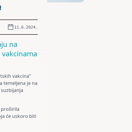
e
11.6.2024.
aju na
di vakcinama
atskih vakcina”
ča temeljena je na
suzbijanja
 proširila
oja će uskoro biti