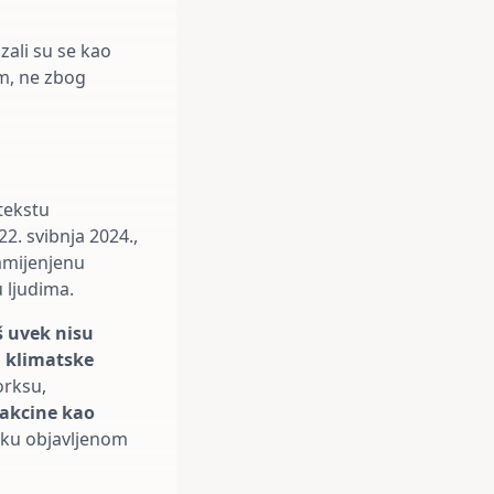
zali su se kao
m, ne zbog
 tekstu
2. svibnja 2024.,
amijenjenu
 ljudima.
š uvek nisu
su klimatske
orksu,
akcine kao
anku objavljenom