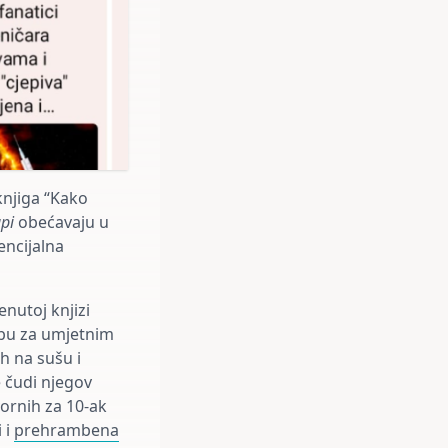
knjiga “Kako
upi
obećavaju u
encijalna
nutoj knjizi
rebu za umjetnim
h na sušu i
e čudi njegov
vornih za 10-ak
i i
prehrambena