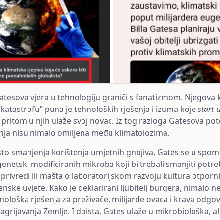
atesova vjera u tehnologiju graniči s fanatizmom. Njegova 
 katastrofu” puna je tehnoloških rješenja i izuma koje
start-
pritom u njih ulaže svoj novac. Iz tog razloga Gatesova pot
nja nisu
nimalo omiljena među klimatolozima
.
sto smanjenja korištenja umjetnih gnojiva, Gates se u spome
genetski modificiranih mikroba koji bi trebali smanjiti pot
privredi ili mašta o laboratorijskom razvoju kultura otporni
nske uvjete. Kako je
deklarirani ljubitelj burgera
, nimalo n
nološka rješenja za preživače, milijarde ovaca i krava odgo
grijavanja Zemlje. I doista, Gates ulaže u
mikrobiološka
, al