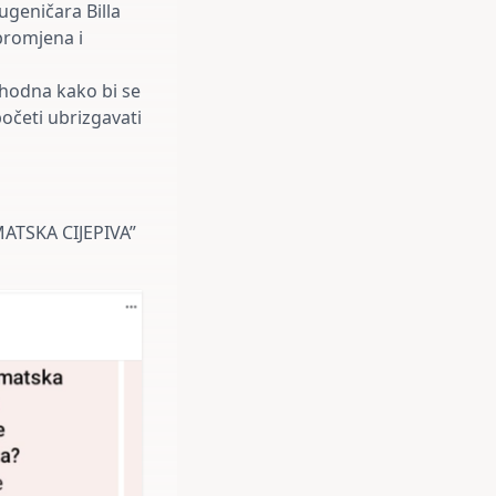
ugeničara Billa
 promjena i
phodna kako bi se
 početi ubrizgavati
IMATSKA CIJEPIVA”