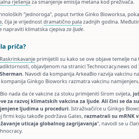
alna rješenja
za smanjenje emisija metana kod preživača.
ehnoloških “jednoroga”, poput tvrtke Ginko Bioworksa, poka
e
, čija je vrijednost
dramatično pala
zadnjih godina. Međuti
e napraviti klimatska cjepiva
za ljude
.
la priča?
Raskrinkavanje
primijetili su kako se ove objave temelje na
iktornosti, objavljenom na stranici Technocracy.news od 2
 Sherman
. Navodi da kompanija ArkeaBio razvija vakcinu n
a kompanija Ginkgo Bioworks razmatra vakcinu namijenjenu
Bio nada da će vakcine za stoku primijeniti širom svijeta,
jo
ove za razvoj klimatskih vakcina za ljude
.
Ali čini se da 
jenjene ljudima u proceduri
. Istraživači/ce u Ginkgo Biow
j firmi koju takođe podržava Gates,
razmatrali su mRNK v
žavanje uticaja globalnog zagrijavanja
“, navodi se u čl
chnocracy.