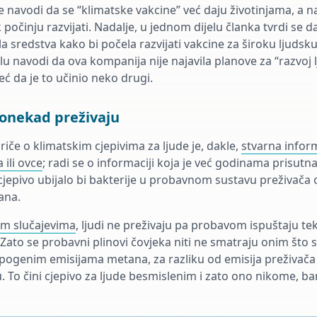
e navodi da se “klimatske vakcine” već daju životinjama, a 
 počinju razvijati. Nadalje, u jednom dijelu članka tvrdi se 
a sredstva kako bi počela razvijati vakcine za široku ljuds
u navodi da ova kompanija nije najavila planove za “razvoj l
već da je to učinio neko drugi.
onekad preživaju
iče o klimatskim cjepivima za ljude je, dakle,
stvarna inform
 ili ovce
; radi se o informaciji koja je već godinama prisut
cjepivo ubijalo bi bakterije u probavnom sustavu preživača
ana.
kim slučajevima
, ljudi ne preživaju pa probavom ispuštaju te
 Zato se probavni plinovi čovjeka niti ne smatraju onim što 
ropogenim emisijama metana, za razliku od emisija preživača
 To čini cjepivo za ljude besmislenim i zato ono nikome, bar