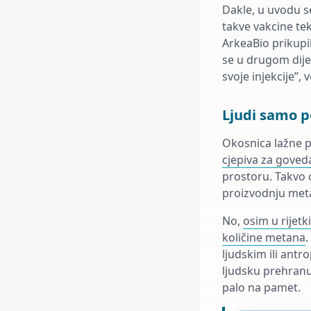
Dakle, u uvodu s
takve vakcine tek
ArkeaBio prikupil
se u drugom dijel
svoje injekcije”, 
Ljudi samo p
Okosnica lažne pr
cjepiva za goveda
prostoru. Takvo 
proizvodnju met
No,
osim u rijet
količine metana
.
ljudskim ili ant
ljudsku prehranu.
palo na pamet.