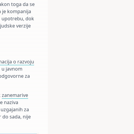
nakon toga da se
da je kompanija
ku upotrebu, dok
judske verzije
acija o razvoju
na u javnom
 odgovorne za
k
zanemarive
se naziva
 uzgajanih za
 do sada, nije