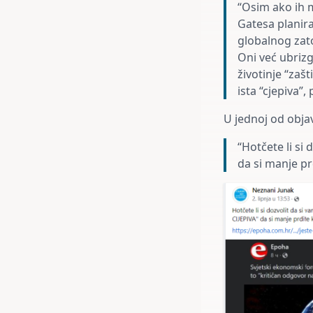
“Osim ako ih m
Gatesa planira
globalnog zato
Oni već ubrizg
životinje “zašt
ista “cjepiva
U jednoj od objav
“Hotčete li si
da si manje prd