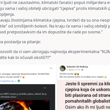
i ljudi ne zaustavimo, klimatski fanatici poput milijardera e
ju vama i vašoj obitelji ubrizgati “cjepiva” protiv klimatskih
pljenja.
avaju životinjama klimatska cjepiva, tvrdeći da su ona neo
itile” od izmišljenih bolesti. Na kraju će vama i vašoj obitelji
”, pod pretpostavkom da im dopustite da rade po svome.”
a postavlja se pitanje:
 dozvolit da si vam ubrizgaju najnovija eksperimentalna “KL
ite kak bi očuvali okoliš?!?”