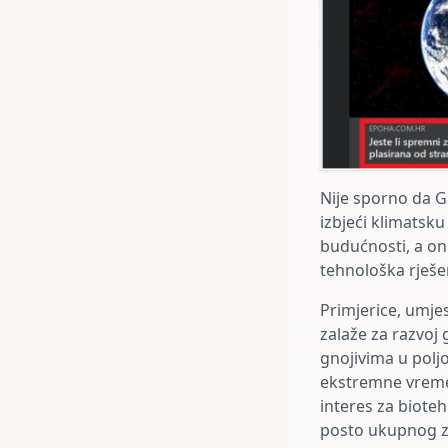
Nije sporno da G
izbjeći klimatsku
budućnosti, a on 
tehnološka rješe
Primjerice, umje
zalaže za razvoj 
gnojivima u poljo
ekstremne vreme
interes za bioteh
posto ukupnog za