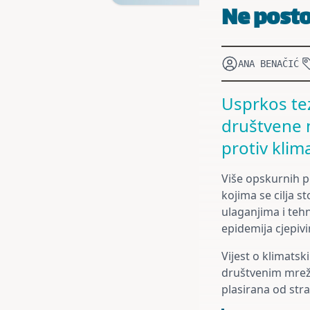
Ne posto
ANA BENAČIĆ
Usprkos tez
društvene m
protiv klim
Više opskurnih po
kojima se cilja s
ulaganjima i teh
epidemija cjepiv
Vijest o klimatsk
društvenim mre
plasirana od str