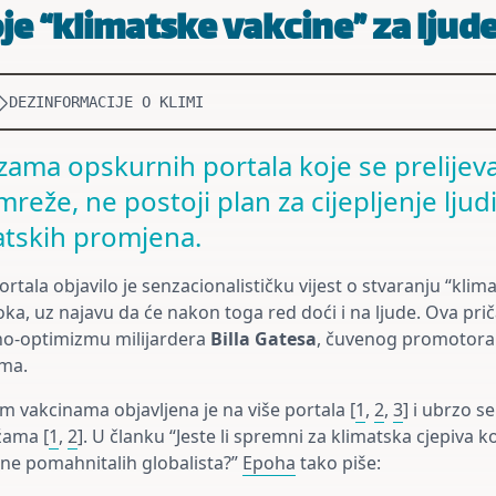
je “klimatske vakcine” za ljud
DEZINFORMACIJE O KLIMI
ama opskurnih portala koje se prelijev
reže, ne postoji plan za cijepljenje lju
atskih promjena.
rtala objavilo je senzacionalističku vijest o stvaranju “klim
toka, uz najavu da će nakon toga red doći i na ljude. Ova pri
no-optimizmu milijardera
Billa Gatesa
, čuvenog promotora 
ima.
im vakcinama objavljena je na više portala [
1
,
2
,
3
] i ubrzo se
žama [
1
,
2
]. U članku “Jeste li spremni za klimatska cjepiva k
ane pomahnitalih globalista?”
Epoha
tako piše: