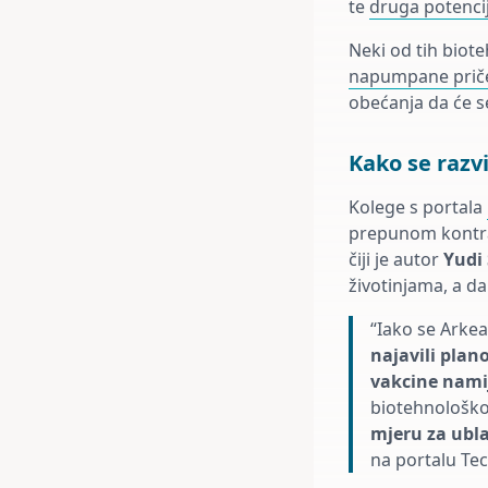
te
druga potencij
Neki od tih biot
napumpane prič
obećanja da će s
Kako se razvi
Kolege s portala
prepunom kontrad
čiji je autor
Yudi
životinjama, a d
“Iako se Arkea
najavili plan
vakcine nami
biotehnološko
mjeru za ubla
na portalu Te