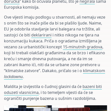
doručka
” kako bi očuvala planetu, što je
negirala
sama
Europska komisija.
Ove vijesti imaju podlogu u stvarnosti, ali nemaju veze
s onim što se inače piše da bi se plašilo ljude. Naime,
EU je odobrila stavljanje larvi balegara na tržište, ali
sastojci će biti
deklarirani
i nitko nikoga ne tjera na
konzumaciju kukaca. Priča o ogradama izmišljena je
vezano za urbanistički koncept
15-minutnih gradova
,
koji bi trebali olakšati građanima da se brzo i efikasno
kreću i smanje dnevna putovanja, a ne da im se
zabrani ikamo ići, niti da se urbane zone pretvore u
“klimatske zatvore”. Dakako, pričalo se i o
klimatskom
lockdownu
.
Maldita je izvijestila o čudnoj glasini da će
bazeni biti
oduzeti vlasnicima
, i to temeljem vijesti da će se
ograničiti punjenje bazena u sušnim razdobljima.