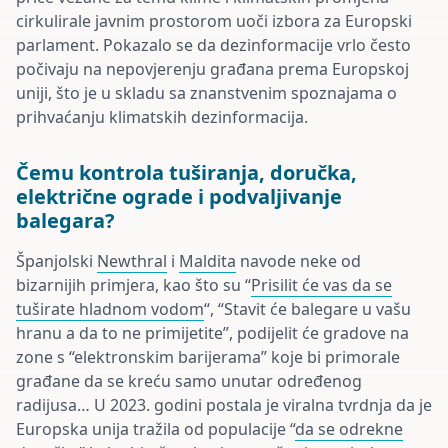
cirkulirale javnim prostorom uoči izbora za Europski
parlament. Pokazalo se da dezinformacije vrlo često
počivaju na nepovjerenju građana prema Europskoj
uniji, što je u skladu sa znanstvenim spoznajama o
prihvaćanju klimatskih dezinformacija.
Čemu kontrola tuširanja, doručka,
električne ograde i podvaljivanje
balegara?
Španjolski
Newthral
i
Maldita
navode neke od
bizarnijih primjera, kao što su “
Prisilit će vas da se
tuširate hladnom vodom
“, “Stavit će balegare u vašu
hranu a da to ne primijetite”, podijelit će gradove na
zone s “elektronskim barijerama” koje bi primorale
građane da se kreću samo unutar određenog
radijusa… U 2023. godini postala je viralna tvrdnja da je
Europska unija tražila od populacije “
da se odrekne