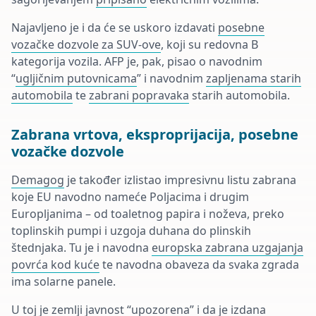
Najavljeno je i da će se uskoro izdavati
posebne
vozačke dozvole za SUV-ove
, koji su redovna B
kategorija vozila. AFP je, pak, pisao o navodnim
“
ugljičnim putovnicama
” i navodnim
zapljenama starih
automobila
te
zabrani popravaka
starih automobila.
Zabrana vrtova, eksproprijacija, posebne
vozačke dozvole
Demagog
je također izlistao impresivnu listu zabrana
koje EU navodno nameće Poljacima i drugim
Europljanima – od toaletnog papira i noževa, preko
toplinskih pumpi i uzgoja duhana do plinskih
štednjaka. Tu je i navodna
europska zabrana uzgajanja
povrća kod kuće
te navodna obaveza da svaka zgrada
ima solarne panele.
U toj je zemlji javnost “upozorena” i da je izdana