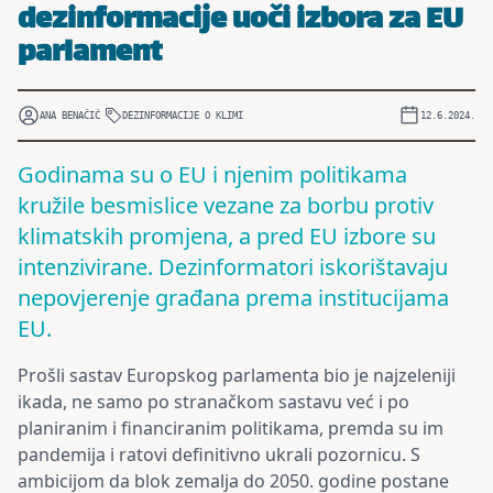
dezinformacije uoči izbora za EU
parlament
ANA BENAČIĆ
DEZINFORMACIJE O KLIMI
12.6.2024.
Godinama su o EU i njenim politikama
kružile besmislice vezane za borbu protiv
klimatskih promjena, a pred EU izbore su
intenzivirane. Dezinformatori iskorištavaju
nepovjerenje građana prema institucijama
EU.
Prošli sastav Europskog parlamenta bio je najzeleniji
ikada, ne samo po stranačkom sastavu već i po
planiranim i financiranim politikama, premda su im
pandemija i ratovi definitivno ukrali pozornicu. S
ambicijom da blok zemalja do 2050. godine postane