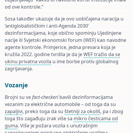
od ove kontrole.”
Sosa također ukazuje da je ovo uobičajena naracija u
‘antiglobalističkim i anti-Agenda 2030’
dezinformacijama, koje obično spominju Ujedinjene
nacije ili Svjetski ekonomski forum (WEF) kao navodne
agente kontrole. Primjerice, jedna prevara koja je
kružila 2022. godine tvrdila je da je
WEF tražio da se
ukinu privatna vozila
u ime borbe protiv globalnog
zagrijavanja.
Vozanje
Brojni su se
fact-checkeri
bavili dezinformacijama
vezanim za električne automobile – od toga da su
zapaljivi
, preko toga da su
štetniji za okoliš
, pa i zbog
toga što zagađuju zrak više sa
mikro česticama od
guma
. Više je požara vozila s unutrašnjim
sagorijevanjem
pripisano
električnim vozilima.