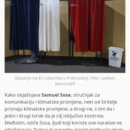
Glasanje na EU izborima u Francuskoj; Foto: Ludovic
Marin/AFP
Kako objašnjava
Samuel Sosa
, stručnjak za
komunikaciju i klimatske promjene, neki od širitelje
priznaju klimatske promjene, a drugi ne, s tim da i
jedni i drugi tvrde da je cilj isključivo kontrola.
Međutim, ističe Sosa, ljudi koji koriste ove narative ne
objašnjavaju “kakvu bi navodnu korist institucije imale