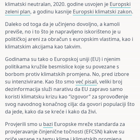
klimatski neutralan, 2020. godine usvojen je
Europski
zeleni plan
, a godinu kasnije
Europski klimatski zakon
.
Daleko od toga da je učinjeno dovoljno, a kamoli
previše, no i to što je napravljeno iskorišteno je u
političkoj areni za obračun s europskim vlastima, kao i
klimatskim akcijama kao takvim.
Godinama su tako o Europskoj uniji (EU) i njenim
politikama kružile besmislice koje su povezane s
borbom protiv klimatskih promjena. No, pred izbore
su intenzivirane. Kao što smo
već pisali
, veliki broj
dezinformacija služi narativu da EU zapravo samo
koristi klimatsku krizu kao “izgovor” za sprovođenje
svog navodnog konačnog cilja: da govori populaciji što
da jede, kako da se kreće i kako da živi.
Provjerili smo u
bazi
Europske mreže standarda za
provjeravanje činjenične točnosti (EFCSN) kakve su
priče vezane za temu klime i klimatskih promjena