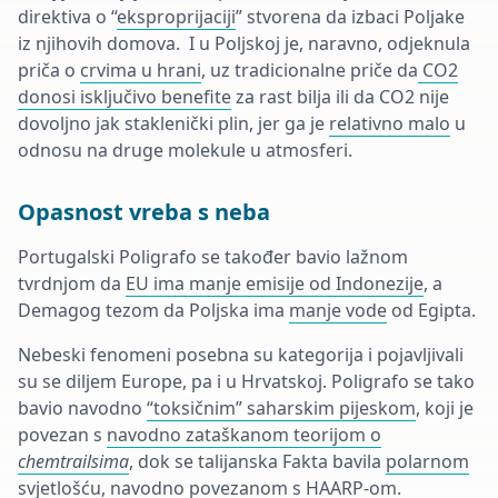
direktiva o “
eksproprijaciji
” stvorena da izbaci Poljake
iz njihovih domova. I u Poljskoj je, naravno, odjeknula
priča o
crvima u hrani
, uz tradicionalne priče da
CO2
donosi isključivo benefite
za rast bilja ili da CO2 nije
dovoljno jak staklenički plin, jer ga je
relativno malo
u
odnosu na druge molekule u atmosferi.
Opasnost vreba s neba
Portugalski Poligrafo se također bavio lažnom
tvrdnjom da
EU ima manje emisije od Indonezije
, a
Demagog tezom da Poljska ima
manje vode
od Egipta.
Nebeski fenomeni posebna su kategorija i pojavljivali
su se diljem Europe, pa i u Hrvatskoj. Poligrafo se tako
bavio navodno
“toksičnim” saharskim pijeskom
, koji je
povezan s
navodno zataškanom teorijom o
chemtrailsima
, dok se talijanska Fakta bavila
polarnom
svjetlošću
, navodno povezanom s HAARP-om.