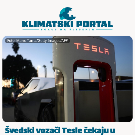
Skoči do sadržaja
Foto: Mario Tama/Getty Images/AFP
Švedski vozači Tesle čekaju u