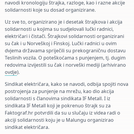
navodi kronologiju štrajka, razloge, kao i razne akcije
solidarnosti koje su dosad organizirane.
Uz sve to, organizirano je i desetak štrajkova i akcija
solidarnosti u kojima su sudjelovali lučki radnici,
električari i čistači. Štrajkovi solidarnosti organizirani
su čak i u Norveškoj i Finskoj. Lučki radnici u ovim
dvjema državama spriječili su prekograničnu dostavu
Teslinih vozila. O poteškoćama s punjenjem, tj. dugim
redovima izvijestili su čak i norveški mediji (arhivirano
ovdje
).
Sindikat električara, kako se navodi, odbija spojiti nova
postrojenja za punjenje na mrežu, kao dio akcija
solidarnosti s članovima sindikata IF Metall. I iz
sindikata IF Metall koji je pokrenuo štrajk su za
Faktograf.hr potvrdili da su u slučaju iz videa radi o
akciji solidarnosti koju je u Malungu organizirao
sindikat električara.