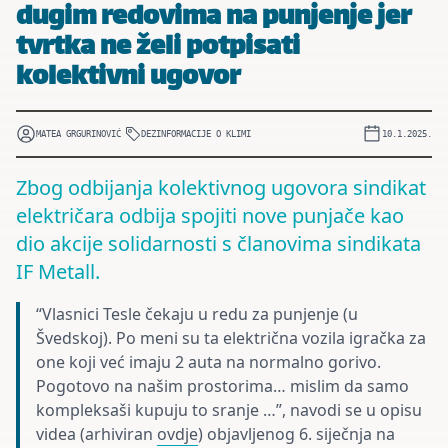
dugim redovima na punjenje jer
tvrtka ne želi potpisati
kolektivni ugovor
MATEA GRGURINOVIĆ
DEZINFORMACIJE O KLIMI
10.1.2025.
Zbog odbijanja kolektivnog ugovora sindikat
električara odbija spojiti nove punjače kao
dio akcije solidarnosti s članovima sindikata
IF Metall.
“Vlasnici Tesle čekaju u redu za punjenje (u
Švedskoj). Po meni su ta električna vozila igračka za
one koji već imaju 2 auta na normalno gorivo.
Pogotovo na našim prostorima… mislim da samo
kompleksaši kupuju to sranje …”, navodi se u opisu
videa (arhiviran
ovdje
) objavljenog 6. siječnja na