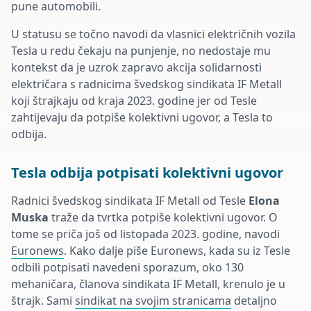
pune automobili.
U statusu se točno navodi da vlasnici električnih vozila
Tesla u redu čekaju na punjenje, no nedostaje mu
kontekst da je uzrok zapravo akcija solidarnosti
električara s radnicima švedskog sindikata IF Metall
koji štrajkaju od kraja 2023. godine jer od Tesle
zahtijevaju da potpiše kolektivni ugovor, a Tesla to
odbija.
Tesla odbija potpisati kolektivni ugovor
Radnici švedskog sindikata IF Metall od Tesle
Elona
Muska
traže da tvrtka potpiše kolektivni ugovor. O
tome se priča još od listopada 2023. godine, navodi
Euronews
. Kako dalje piše Euronews, kada su iz Tesle
odbili potpisati navedeni sporazum, oko 130
mehaničara, članova sindikata IF Metall, krenulo je u
štrajk. Sami
sindikat na svojim stranicama
detaljno