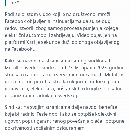
ne?”
Radi se o istom video koji je na društvenoj mreži
Facebook objavljen s insinuacijama da su se dugi
redovi stvorili zbog samog procesa punjenja kojega
električni automobili zahtijevaju. Video objavljen na
platformi X tri je sekunde duži od onoga objavljenog
na Facebooku.
Kako se navodi na
stranicama samog sindikata
IF
Metall, navedeni sindikat od 27. listopada 2023. godine
štrajka u radionicama i servisnim točkama. IF Metall je
ubrzo nakon početka
štrajka uključio i radnike
poput
dobavljača, električara, poštanskih i drugih sindikalno
organiziranih radnika u Švedskoj.
Sindikat na svojim stranicama dalje navodi benefite
koje bi radnici Tesle dobili ako se potpiše kolektivni
ugovor, poput garantiranog povećanja plaća i potpune
pokrivenosti socijalnim osiguranjem.