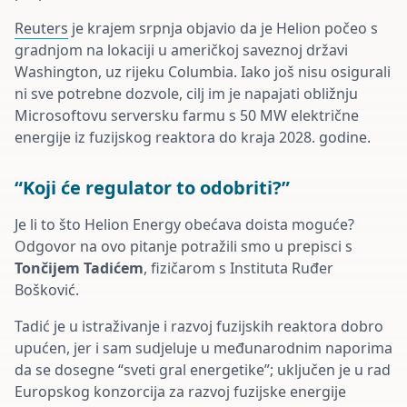
Reuters
je krajem srpnja objavio da je Helion počeo s
gradnjom na lokaciji u američkoj saveznoj državi
Washington, uz rijeku Columbia. Iako još nisu osigurali
ni sve potrebne dozvole, cilj im je napajati obližnju
Microsoftovu serversku farmu s 50 MW električne
energije iz fuzijskog reaktora do kraja 2028. godine.
“Koji će regulator to odobriti?”
Je li to što Helion Energy obećava doista moguće?
Odgovor na ovo pitanje potražili smo u prepisci s
Tončijem Tadićem
, fizičarom s Instituta Ruđer
Bošković.
Tadić je u istraživanje i razvoj fuzijskih reaktora dobro
upućen, jer i sam sudjeluje u međunarodnim naporima
da se dosegne “sveti gral energetike”; uključen je u rad
Europskog konzorcija za razvoj fuzijske energije