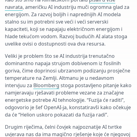
navrata
, američku AI industriju muči ogromna glad za
energijom. Za razvoj boljih i naprednijih AI modela
stalno su im potrebni sve veći i veći serverski
kapaciteti, koji se napajaju električnom energijom i
hlade tekućom vodom. Razvoj budućih AI alata stoga
uvelike ovisi o dostupnosti ova dva resursa.
Veliki je problem što se AI industrija trenutačno
dominantno napaja strujom dobivenom iz fosilnih
goriva, čime doprinosi ubrzanom podizanju prosječne
temperature na Zemlji. Altmanu je u nedavnom
intervjuu za
Bloomberg
stoga postavljeno pitanje kako
namjeravaju rješavati probleme vezane za značajne
energetske potrebe AI tehnologije. “Fuzija će raditi”,
odgovorio je šef OpenAI-ja, konstatiravši kako očekuje
da će “Helion uskoro pokazati da fuzija radi”.
Drugim riječima, čelni čovjek najpoznatije AI tvrtke
uvjerava nas da ima magično rješenje koje će njegovoj