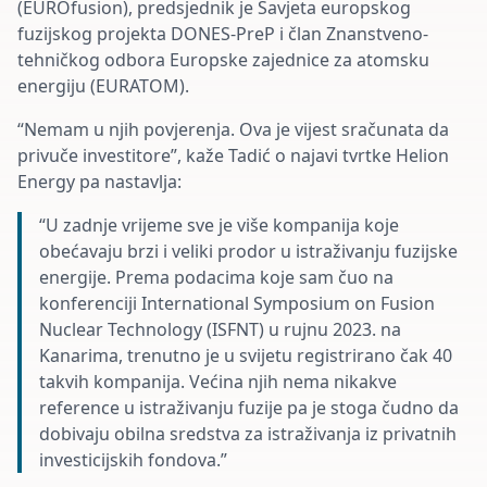
(EUROfusion), predsjednik je Savjeta europskog
fuzijskog projekta DONES-PreP i član Znanstveno-
tehničkog odbora Europske zajednice za atomsku
energiju (EURATOM).
“Nemam u njih povjerenja. Ova je vijest sračunata da
privuče investitore”, kaže Tadić o najavi tvrtke Helion
Energy pa nastavlja:
“U zadnje vrijeme sve je više kompanija koje
obećavaju brzi i veliki prodor u istraživanju fuzijske
energije. Prema podacima koje sam čuo na
konferenciji International Symposium on Fusion
Nuclear Technology (ISFNT) u rujnu 2023. na
Kanarima, trenutno je u svijetu registrirano čak 40
takvih kompanija. Većina njih nema nikakve
reference u istraživanju fuzije pa je stoga čudno da
dobivaju obilna sredstva za istraživanja iz privatnih
investicijskih fondova.”