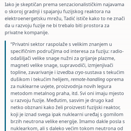
Iako je skeptičan prema senzacionalističkim najavama
o skoroj gradnji i spajanju fuzijskog reaktora na
elektroenergetsku mrežu, Tadić ističe kako to ne znači
da u razvoju fuzije ne bi trebalo biti prostora za
privatne kompanije.
“Privatni sektor raspolaže s velikim znanjem u
specifičnim područjima od interesa za fuziju: radio-
odašiljači velike snage nužni za grijanje plazme,
magneti velike snage, supravodiči, izmjenjivači
topline, zavarivanje i izvedba
cryo
-sustava s tekućim
dušikom i tekućim helijem,
remote-handling
oprema
za nuklearne uvjete, proizvodnja novih legura
metodom metalnog praha, itd. Svi oni imaju mjesto
u razvoju fuzije. Međutim, sasvim je drugo kad
netko obznani kako želi proizvesti fuzijski reaktor,
koji je iznad svega ipak nuklearni uređaj s gomilom
brzih neutrona velike energije. Imamo dakle posla s
nuklearkom, ali s daleko većim tokom neutrona od