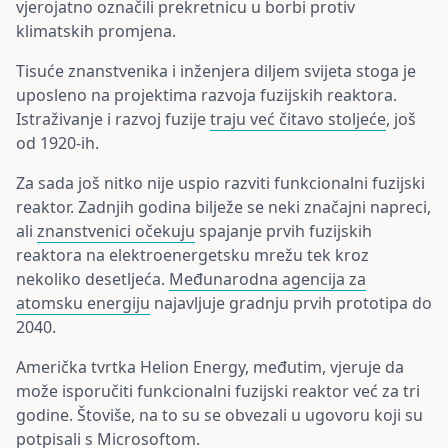
vjerojatno označili prekretnicu u borbi protiv
klimatskih promjena.
Tisuće znanstvenika i inženjera diljem svijeta stoga je
uposleno na projektima razvoja fuzijskih reaktora.
Istraživanje i razvoj fuzije
traju već čitavo stoljeće
, još
od 1920-ih.
Za sada još nitko nije uspio razviti funkcionalni fuzijski
reaktor. Zadnjih godina bilježe se neki značajni napreci,
ali
znanstvenici očekuju
spajanje prvih fuzijskih
reaktora na elektroenergetsku mrežu tek kroz
nekoliko desetljeća.
Međunarodna agencija za
atomsku energiju
najavljuje gradnju prvih prototipa do
2040.
Američka tvrtka Helion Energy, međutim, vjeruje da
može isporučiti funkcionalni fuzijski reaktor već za tri
godine. Štoviše, na to su se obvezali u ugovoru koji su
potpisali s Microsoftom.