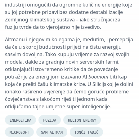
industriji omogućiti da ogromne količine energije koje
su joj potrebne pribavi bez dodatne destabilizacije
Zemljinog klimatskog sustava – iako stručnjaci za
fuziju tvrde da to vjerojatno nije izvedivo.
Altmanu i njegovim kolegama je, međutim, i percepcija
da će u skoroj budućnosti prijeći na čistu energiju
sasvim dovoljna. Tako kupuju vrijeme za razvoj svojih
modela, dakle za gradnju novih serverskih farmi,
otklanjajući istovremeno kritike da će povećanje
potražnje za energijom izazvano AI
boomom
biti kap
koja će preliti čašu klimatske krize. U Silicijskoj je dolini
ionako rašireno uvjerenje
da ćemo goruće probleme
čovječanstva s lakoćom riješiti jednom kada
otključamo tajne
umjetne super-inteligencije
.
ENERGETIKA
FUZIJA
HELION ENERGY
MICROSOFT
SAM ALTMAN
TONČI TADIĆ