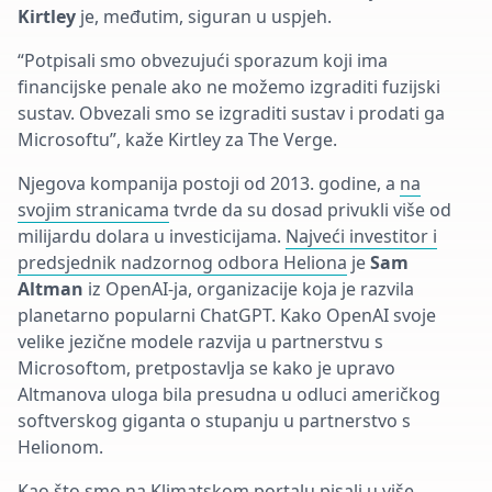
Kirtley
je, međutim, siguran u uspjeh.
“Potpisali smo obvezujući sporazum koji ima
financijske penale ako ne možemo izgraditi fuzijski
sustav. Obvezali smo se izgraditi sustav i prodati ga
Microsoftu”, kaže Kirtley za The Verge.
Njegova kompanija postoji od 2013. godine, a
na
svojim stranicama
tvrde da su dosad privukli više od
milijardu dolara u investicijama.
Najveći investitor i
predsjednik nadzornog odbora Heliona
je
Sam
Altman
iz OpenAI-ja, organizacije koja je razvila
planetarno popularni ChatGPT. Kako OpenAI svoje
velike jezične modele razvija u partnerstvu s
Microsoftom, pretpostavlja se kako je upravo
Altmanova uloga bila presudna u odluci američkog
softverskog giganta o stupanju u partnerstvo s
Helionom.
Kao što smo na Klimatskom portalu
pisali u više