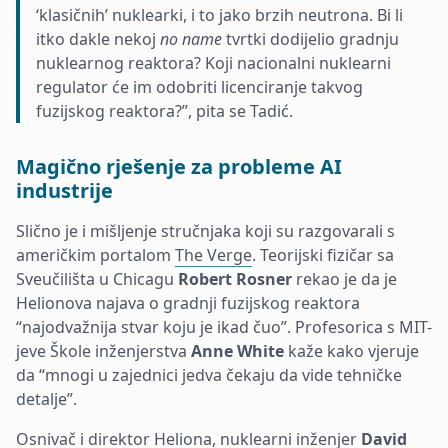
‘klasičnih’ nuklearki, i to jako brzih neutrona. Bi li
itko dakle nekoj
no name
tvrtki dodijelio gradnju
nuklearnog reaktora? Koji nacionalni nuklearni
regulator će im odobriti licenciranje takvog
fuzijskog reaktora?”, pita se Tadić.
Magično rješenje za probleme AI
industrije
Slično je i mišljenje stručnjaka koji su razgovarali s
američkim portalom
The Verge
. Teorijski fizičar sa
Sveučilišta u Chicagu
Robert Rosner
rekao je da je
Helionova najava o gradnji fuzijskog reaktora
“najodvažnija stvar koju je ikad čuo”. Profesorica s MIT-
jeve Škole inženjerstva
Anne White
kaže kako vjeruje
da “mnogi u zajednici jedva čekaju da vide tehničke
detalje”.
Osnivač i direktor Heliona, nuklearni inženjer
David