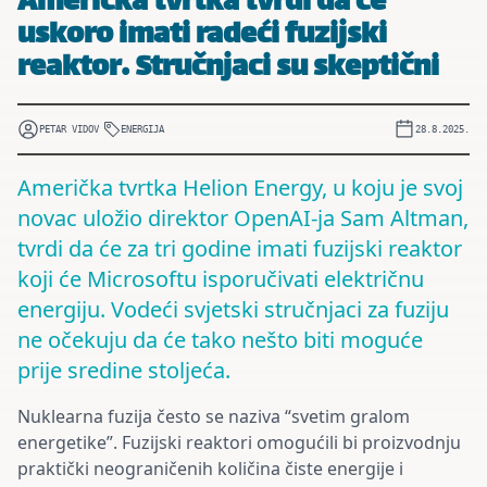
Američka tvrtka tvrdi da će
uskoro imati radeći fuzijski
reaktor. Stručnjaci su skeptični
PETAR VIDOV
ENERGIJA
28.8.2025.
Američka tvrtka Helion Energy, u koju je svoj
novac uložio direktor OpenAI-ja Sam Altman,
tvrdi da će za tri godine imati fuzijski reaktor
koji će Microsoftu isporučivati električnu
energiju. Vodeći svjetski stručnjaci za fuziju
ne očekuju da će tako nešto biti moguće
prije sredine stoljeća.
Nuklearna fuzija često se naziva “svetim gralom
energetike”. Fuzijski reaktori omogućili bi proizvodnju
praktički neograničenih količina čiste energije i