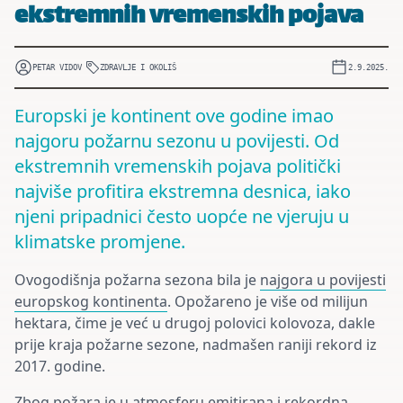
ekstremnih vremenskih pojava
PETAR VIDOV
ZDRAVLJE I OKOLIŠ
2.9.2025.
Europski je kontinent ove godine imao
najgoru požarnu sezonu u povijesti. Od
ekstremnih vremenskih pojava politički
najviše profitira ekstremna desnica, iako
njeni pripadnici često uopće ne vjeruju u
klimatske promjene.
Ovogodi
šnja požarna sezona bila je
najgora u povijesti
europskog kontinenta
. Opožareno je više od milijun
hektara, čime je već u drugoj polovici kolovoza, dakle
prije kraja požarne sezone, nadmašen raniji rekord iz
2017. godine.
Zbog požara je u atmosferu emitirana i rekordna