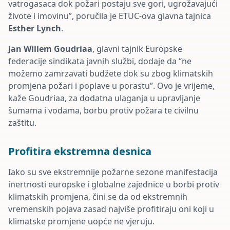
vatrogasaca dok požari postaju sve gori, ugrožavajući
živote i imovinu”, poručila je ETUC-ova glavna tajnica
Esther Lynch
.
Jan Willem
Goudriaa
, glavni tajnik Europske
federacije sindikata javnih službi, dodaje da “ne
možemo zamrzavati budžete dok su zbog klimatskih
promjena požari i poplave u porastu”. Ovo je vrijeme,
kaže
Goudriaa
, za dodatna ulaganja u upravljanje
šumama i vodama, borbu protiv požara te civilnu
zaštitu.
Profitira ekstremna desnica
Iako su sve ekstremnije po
žarne sezone manifestacija
inertnosti europske i globalne zajednice u borbi protiv
klimatskih promjena, čini se da od ekstremnih
vremenskih pojava zasad najviše profitiraju oni koji u
klimatske promjene uopće ne vjeruju.