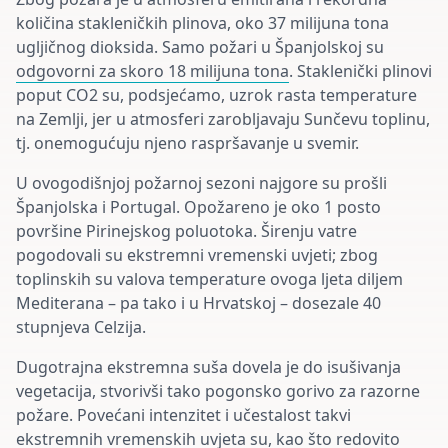
količina stakleničkih plinova, oko 37 milijuna tona
ugljičnog dioksida. Samo požari u Španjolskoj su
odgovorni za skoro 18 milijuna tona
. Staklenički plinovi
poput CO2 su, podsjećamo, uzrok rasta temperature
na Zemlji, jer u atmosferi zarobljavaju Sunčevu toplinu,
tj. onemogućuju njeno
raspršavanje
u svemir.
U ovogodišnjoj požarnoj sezoni najgore su prošli
Španjolska i Portugal. Opožareno je oko 1 posto
površine Pirinejskog poluotoka. Širenju vatre
pogodovali su ekstremni vremenski uvjeti; zbog
toplinskih su valova temperature ovoga ljeta diljem
Mediterana – pa tako i u Hrvatskoj – dosezale 40
stupnjeva Celzija.
Dugotrajna ekstremna suša dovela je do isušivanja
vegetacija, stvorivši tako pogonsko gorivo za razorne
požare. Povećani intenzitet i učestalost takvi
ekstremnih vremenskih uvjeta su, kao što
redovito