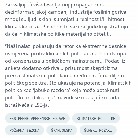
Zahvaljujući višedesetljetnoj propagandno-
dezinformacijskoj kampanji industrije fosilnih goriva,
mnogi su ljudi skloni sumnjati u realnost i/ili hitnost
klimatske krize. Posebno to važi za ljude koji strahuju
da će ih klimatske politike materijalno oštetiti.
“Naši nalazi pokazuju da retorika ekstremne desnice
usmjerena protiv klimatskih politika znatno odstupa
od konsenzusa u političkom mainstreamu. Podaci iz
anketa dodatno otkrivaju prisutnost skepticizma
prema klimatskim politikama među biračima diljem
političkog spektra, što ukazuje na potencijal klimatskih
politika kao ‘jabuke razdora’ koja može potaknuti
političku mobilizaciju”, navodi se u zaključku rada
istraživača s LSE-ja.
EKSTREMNE VREMENSKE POJAVE
KLIMATSKE POLITIKE
POŽARNA SEZONA
ŠPANJOLSKA
ŠUMSKI POŽARI