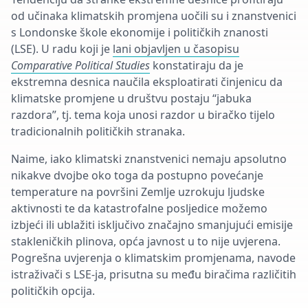
od u
činaka klimatskih promjena uočili su i znanstvenici
s Londonske škole ekonomije i političkih znanosti
(LSE). U radu koji je
lani objavljen u časopisu
Comparative Political Studies
konstatiraju da je
ekstremna desnica naučila eksploatirati činjenicu da
klimatske promjene u društvu postaju “jabuka
razdora”, tj. tema koja unosi razdor u biračko tijelo
tradicionalnih političkih stranaka.
Naime, iako klimatski znanstvenici nemaju apsolutno
nikakve dvojbe oko toga da postupno povećanje
temperature na površini Zemlje uzrokuju ljudske
aktivnosti te da katastrofalne posljedice možemo
izbjeći ili ublažiti isključivo značajno smanjujući emisije
stakleničkih plinova, opća javnost u to nije uvjerena.
Pogrešna uvjerenja o klimatskim promjenama, navode
istraživači s LSE-ja, prisutna su među biračima različitih
političkih opcija.