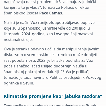
naglašavaju da svi problemi države imaju zajednički
korijen, a to je vlada”, tumači za Politico direktor
španjolskog
Ipsosa
Paco Camas
.
Na isti je način Vox ranije zloupotrebljavao poplave
koje su u Španjolskoj usmrtile više od 200 ljudi u
listopadu 2024. godine, kao i ovogodišnji masovni
nestanak struje.
Ova je stranka odavno uočila da manipuliranje javnim
diskursom o vremenskim ekstremima može donijeti
rast popularnosti; 2022. je biračka podrška za Vox
počela snažno jačati
uslijed dugotrajnih suša u
španjolskoj pokrajini Andaluziji. “Suša je prilika”,
tumačio je tada novinaru
Politica
predsjednik
Voxovog
ogranka u Sevilli.
Klimatske promjene kao “jabuka razdora”
Tendenciju da stranke ekstremne desnice profitiraju