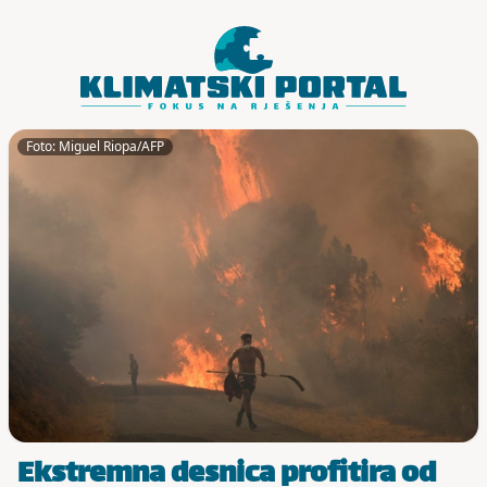
Skoči do sadržaja
Foto: Miguel Riopa/AFP
Ekstremna desnica profitira od