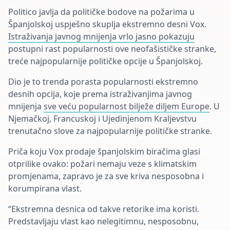
Politico javlja da političke bodove na požarima u
Španjolskoj uspješno skuplja ekstremno desni Vox.
Istraživanja javnog mnijenja vrlo jasno pokazuju
postupni rast popularnosti ove neofašističke stranke,
treće najpopularnije političke opcije u Španjolskoj.
Dio je to trenda porasta popularnosti ekstremno
desnih opcija, koje prema istraživanjima javnog
mnijenja
sve veću popularnost bilježe diljem Europe
. U
Njemačkoj, Francuskoj i Ujedinjenom Kraljevstvu
trenutačno slove za najpopularnije političke stranke.
Priča koju Vox prodaje španjolskim biračima glasi
otprilike ovako: požari nemaju veze s klimatskim
promjenama, zapravo je za sve kriva nesposobna i
korumpirana vlast.
“Ekstremna desnica od takve retorike ima koristi.
Predstavljaju vlast kao nelegitimnu, nesposobnu,