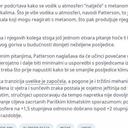
r podcrtava kako se vodik u atmosferi “natječe” s metanom 
kalima. Što je više vodika u atmosferi, navodi Patterson, to
ikala koji mogu reagirati s metanom, što pak produljuje njeg
na i njegovih kolega stoga još jednom otvara pitanje hoće li
og goriva u budućnosti donijeti neželjene posljedice.
nim pitanjima, Patterson naglašava da će učinci povećane
jerojatno i dalje biti minimalni u usporedbi s posljedicama i
t treba što prije napustiti kako bi se smanjile posljedice klim
a tranzicija
uvelike je započela
, a pogone je i tržišni mehani
ena iz vjetra i sunčevih zraka postala je osjetno jeftinija od 
utim, stručnjaci upozoravaju da tempo napretka nije dovolj
anje ciljeva zacrtanih Pariškim klimatskim sporazumom: po
osfere na +1,5 stupnjeva odnosno dobrano ispod +2 stupnj
 razdoblje.