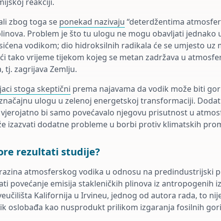
ijskoj reakciji.
ali zbog toga se
ponekad nazivaju
“deterdžentima atmosfere
plinova. Problem je što tu ulogu ne mogu obavljati jednako 
ićena vodikom; dio hidroksilnih radikala će se umjesto uz 
ući tako vrijeme tijekom kojeg se metan zadržava u atmosfer
 tj. zagrijava Zemlju.
jaci stoga skeptični
prema najavama da vodik može biti gor
i značajnu ulogu u zelenoj energetskoj transformaciji. Doda
 vjerojatno bi samo povećavalo njegovu prisutnost u atmosf
e izazvati dodatne probleme u borbi protiv klimatskih pro
re rezultati studije?
razina atmosferskog vodika u odnosu na predindustrijski 
rati povećanje emisija stakleničkih plinova iz antropogenih i
eučilišta Kalifornija u Irvineu, jednog od autora rada, to ni
ik oslobađa kao nusprodukt prilikom izgaranja fosilnih gori