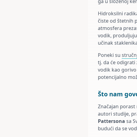
ga u složenoj kem
Hidroksilni radik
čiste od štetnih 
atmosfera prezas
vodik, produljuj
učinak staklenika,
Poneki su
stručn
tj. da će odigrat
vodik kao gorivo
potencijalno mož
Što nam govo
Značajan porast 
autori studije, p
Pattersona
sa Sv
budući da se vod