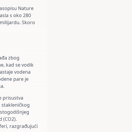
 časopisu Nature
asla s oko 280
milijardu. Skoro
gađa zbog
me, kad se vodik
nastaje vodena
odene pare je
na.
e prisustva
g stakleničkog
 stogodišnjeg
d (CO2).
eri, razgrađujući