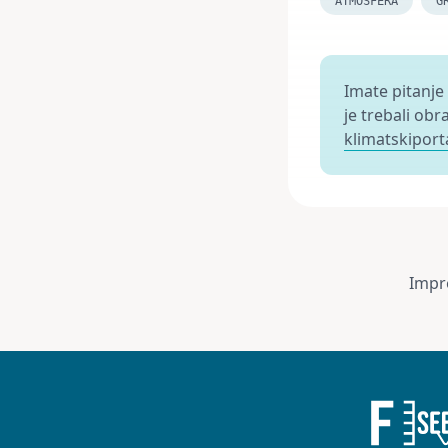
ATMOSFERA
G
Imate pitanje
je trebali obr
klimatskiport
Impr