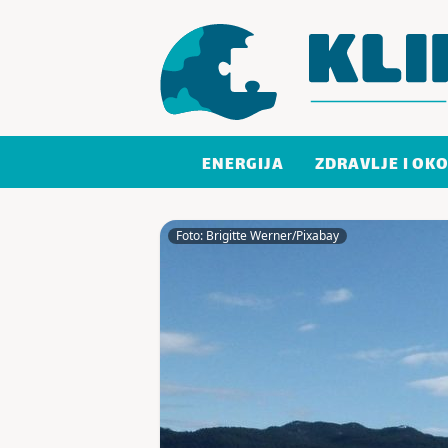
Skoči do sadržaja
ENERGIJA
ZDRAVLJE I OKO
Foto: Brigitte Werner/Pixabay