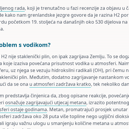
ljenog rada
, koji je trenutačno u fazi recenzije za objavu u
de kako nam grenlandske jezgre govore da je razina H2 por
ardu početkom 19. stoljeća na današnjih oko 530 dijelova na 
a.
roblem s vodikom?
H2 nije staklenički plin, on ipak zagrijava Zemlju. To se do
ja koje izaziva povećana prisutnost vodika u atmosferi. Nai
eru, uz njega se vezuju hidroksilni radikali (OH), pri čemu 
staklenički plin. Međutim, dodatno zagrijavanje nastankom v
ući da se ona
u atmosferi zadržava kratko
, tek nekoliko da
m predstavlja činjenica da, zbog opisane reakcije, povećanj
eri
osnažuje zagrijavajući utjecaj metana
, izrazito potentno
sferi ostaje godinama
. Metan, promatrajući prosjek unutar
sferi zadržava oko 28 puta više topline nego ugljični dioksi
kali igraju važnu ulogu u smanjenju količine metana u atmosf