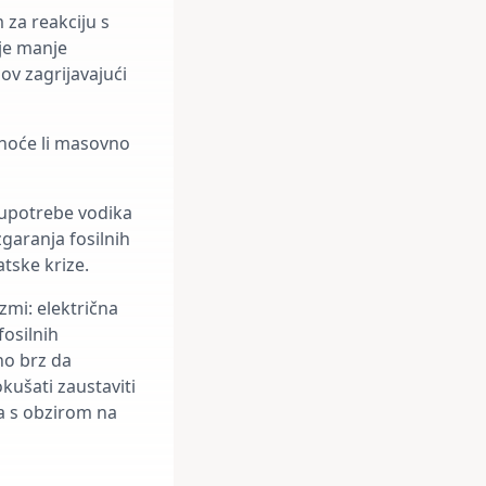
za reakciju s
 je manje
ov zagrijavajući
 hoće li masovno
 upotrebe vodika
zgaranja fosilnih
atske krize.
zmi: električna
fosilnih
no brz da
kušati zaustaviti
a s obzirom na