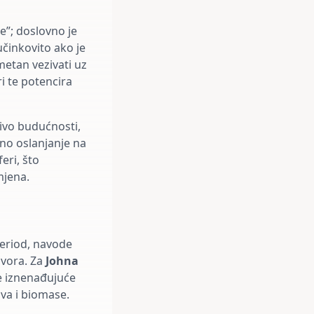
”; doslovno je
učinkovito ako je
metan vezivati uz
i te potencira
ivo budućnosti,
tno oslanjanje na
eri, što
mjena.
period, navode
zvora. Za
Johna
je iznenađujuće
va i biomase.