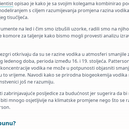
entist
opisao je kako je sa svojim kolegama kombinirao pod
 modeliranjem s ciljem razumijevanja promjena razina vodik
eg tisućljeća.
trumente na led i čim smo izbušili uzorke, radili smo na njih
e komore za taljenje kako bismo mogli provesti analizu izra
 jezgri otkrivaju da su se razine vodika u atmosferi smanjile
g ledenog doba, perioda između 16. i 19. stoljeća. Patterso
koncentracije vodika ne može u potpunosti objasniti smanj
 to vrijeme. Navodi kako se prirodna biogeokemija vodika 
nstvenici još ne razumiju.
i zabrinjavajuće posljedice za budućnost jer sugerira da bi
iti mnogo osjetljivije na klimatske promjene nego što se ran
rson.
zbunu?