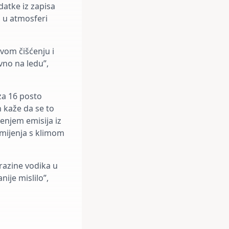
atke iz zapisa
a u atmosferi
ovom čišćenju i
vno na ledu”,
 za 16 posto
n kaže da se to
enjem emisija iz
mijenja s klimom
 razine vodika u
ije mislilo”,