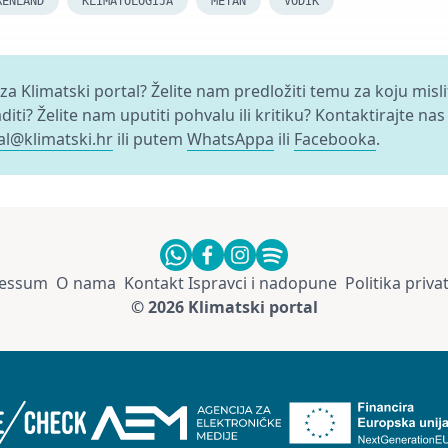
RENLAND
KLIMATOLOGIJA
METAN
VODIK
 za Klimatski portal? Želite nam predložiti temu za koju misl
aditi? Želite nam uputiti pohvalu ili kritiku? Kontaktirajte nas
al@klimatski.hr
ili putem
WhatsAppa
ili
Facebooka
.
essum
O nama
Kontakt
Ispravci i nadopune
Politika priva
© 2026 Klimatski portal