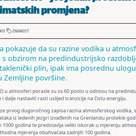
limatskih promjena?
KO
ZNANOST
a pokazuje da su razine vodika u atmosf
 s obzirom na predindustrijsko razdoblj
staklenički plin, ipak ima posrednu ulogu
u Zemljine površine.
2) u atmosferi porasle su za 60 posto u odnosu na predindu
i dalje nastaviti rasti uslijed tranzicije na čistu energiju.
lize prvog dugoročnog zapisa razina atmosferskog vodika, 
taka iz ledenih jezgri izvađenih na Grenlandu protekle god
 1000 godina te predstavlja veliki iskorak u mjerenju atmo
thodna mjerenja obuhvaćala zadnjih 100 godina.