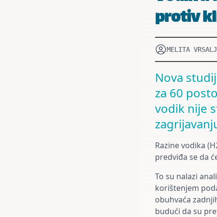
protiv k
MELITA VRSALJ
Nova studij
za 60 posto
vodik nije 
zagrijavanj
Razine vodika (H
predviđa se da će 
To su nalazi ana
korištenjem poda
obuhvaća zadnjih
budući da su pre