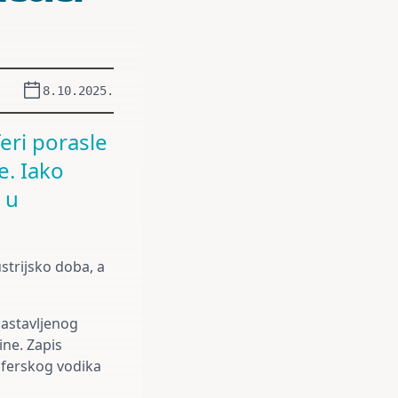
8.10.2025.
eri porasle
e. Iako
 u
strijsko doba, a
sastavljenog
ine. Zapis
sferskog vodika