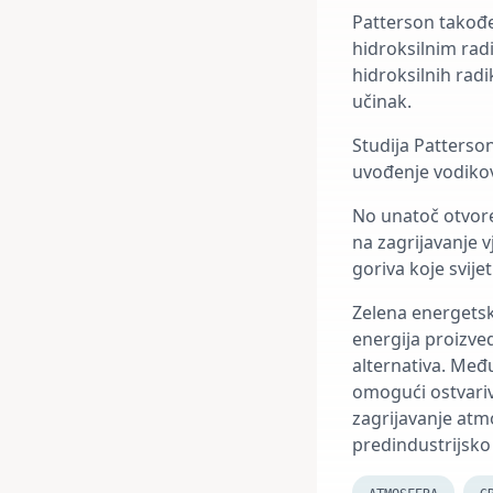
Patterson takođe
hidroksilnim radi
hidroksilnih rad
učinak.
Studija Patterso
uvođenje vodikov
No unatoč otvore
na zagrijavanje v
goriva koje svije
Zelena energetsk
energija proizved
alternativa. Međ
omogući ostvariv
zagrijavanje atm
predindustrijsko