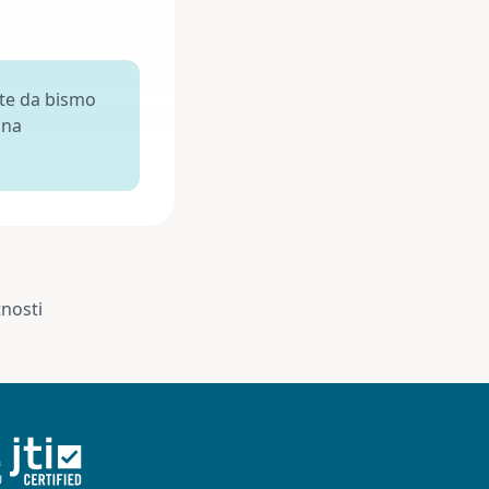
ite da bismo
 na
tnosti