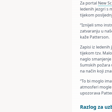
Za portal
New Sci
ledenih jezgri s
tijekom posljednj
“Iznijeli smo ins
zatvaranju u naš
kaže Patterson.
Zapisi iz ledenih
tijekom tzv. Malo
naglo smanjenje 
šumskih požara u
na način koji zna
“To bi moglo imat
atmosferi mogle b
upozorava Patte
Razlog za u