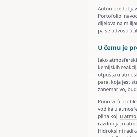
Autori
predobjav
Portofolio, navo
dijelova na milij
pa se udvostručil
U čemu je p
Iako atmosferski 
kemijskih reakci
otpušta u atmosf
para, koja jest 
zanemarivo, bud
Puno veći proble
vodika u atmosf
plina koji
u atmo
razdoblja, u atmo
Hidroksilni radi