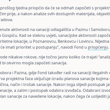
prošlog tjedna priopćio da će se odmah započeti s projekt
 čim prije, a nakon analize svih dostupnih materijala, objaviti
radova.
enute aktivnosti na sanaciji odlagališta u Pazinu i Samoboru
 u Gospiću. Kad se steknu uvjeti, sanacijske aktivnosti započe
oritetne lokacije, u Poznanovcu, Benkovcu i Lovincu. Nijedna 
e će imati prioritet u postupanju”, navodi Fond u
priopćenju
.
de nikakve rokove, nije točno jasno koliko će trajati “anal
d bi okvirno mogla započeti sanacija.
ora i Pazina, gdje Fond također radi na sanaciji ilegalnih 
prva projektna faza uključuje izradu planova sanacije kojima 
ičina, način i trošak sanacije. Nakon toga slijedi postupak 
anacije, a zatim i postupak odabira izvođača. Odabrani izvo
plan sanacije za navedene lokacije, nakon čega će uslijediti 