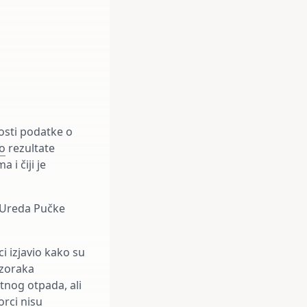
nosti podatke o
io
rezultate
i čiji je
d Ureda Pučke
 izjavio kako su
uzoraka
tnog otpada, ali
orci nisu