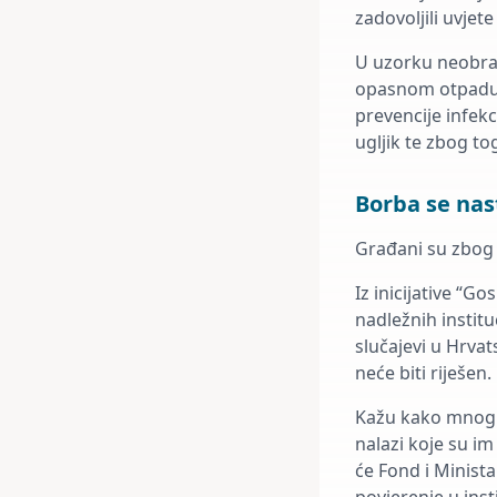
zadovoljili uvje
U uzorku neobrađ
opasnom otpadu č
prevencije infek
ugljik te zbog t
Borba se nas
Građani su zbog 
Iz inicijative “G
nadležnih institu
slučajevi u Hrvat
neće biti riješen.
Kažu kako mnogi 
nalazi koje su im
će Fond i Minista