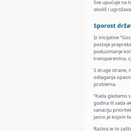
Sve upućuje na to
okoliš i ugrožava
Sporost drža
Iz inicijative “G
postoje prepreke
poduzimanje konk
transparentna, cj
S druge strane, 
odlaganja opasno
problema.
“Kada gledamo slu
godina ili sada a
sanaciju priorite
jasno je kojom br
Razlog je to zaš