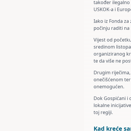
također ilegalno 
USKOK-a i Europ
Iako iz Fonda za
počinju raditi na 
Vijest od početk
sredinom listopa
organiziranog kr
te da više ne po
Drugim riječima, 
onečišćenom tere
onemogućen.
Dok Gospićani i 
lokalne inicijati
toj regiji.
Kad kreće sa