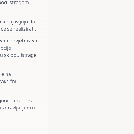
 pod istragom
ana
najavljuju
da
će se realizirati.
avno odvjetništvo
cije i
u sklopu istrage
ije na
raktični
gnorira zahtjev
 zdravlja ljudi u