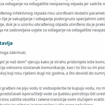
te za odlaganje na odlagalište neopasnog otpada jer sadrže o
enog infektivnog otpada nisu utvrđivani dodatni parametri
ije je sakupljanje i odlaganje podvrgnuto specijalnim zaht
cije, dok je u uzorku obrađenog otpada utvrđeno da je pre
oga ne zadovoljava uvjete za odlaganje na odlagalište neop
tavlja
toga zabrinuti.
ospić je naš dom” vjeruju kako je strahu pridonijelo loše kom
cija odnosno izostanak komunikacije, kao i to što su im pozn
skoj koji nisu riješeni dugi niz godina, a što dovodi do sumnj
građani ne piju vodu iz vodoopskrbe te kupuju vodu, no mno
 predočavali isporučitelji vode za ljudsku potrošnju bili ure
rstvo zaštite okoliša i zelene tranzicije ovim slučajem vratiti