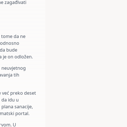
me zagađivati
 o tome da ne
u odnosno
 da bude
a je on odložen.
i neuvjetnog
vanja tih
je već preko deset
 da idu u
 plana sanacije,
imatski portal.
ervom. U