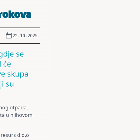
 rokova
22.10.2025.
 gdje se
d će
sve skupa
ji su
snog otpada,
uta u njihovom
 resurs d.o.o