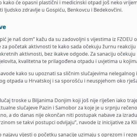
 kako će opasni plastični i medicinski otpad još neko vrije
ti ljudsko zdravlje u Gospiću, Benkovcu i Bedekovčini.
ve
ospić je naš dom” kažu da su zadovoljni s vijestima iz FZOEU
 za početak aktivnosti te kako sada očekuju žurnu reakcij
retnih aktivnosti, bez ikakve odgode. Za sanaciju očekuju
elovita, kvalitetna te prilagođena otpadu i uvjetima u kojim
navode kako su upoznati sa sličnim slučajevima nelegalnog 
g otpada u Hrvatskoj i sa sporošću i neuspjehom oko rješa
čaj troske u Biljanima Donjim koji još nije riješen iako tra
ktualne slučajeve Pazin i Samobor za koje je u srpnju rečeno
tno, a do danas nije okončan niti postupak nabave za izradu
zinom se takvi postupci odvijaju”, navode iz inicijative za Kl
to najavu vijesti o početku sanacije uzimaju s oprezom i rez