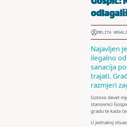
Gospić: 
odlagali
MELITA VRSALJ
Najavljen j
ilegalno od
sanacija po
trajati. Gr
razmjeri za
Gotovo devet mje
stanovnici Gospić
gradu te kada će 
U jednakoj situac