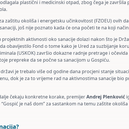
odlagala plastični i medicinski otpad, zbog čega je završila
ola.
 za zaštitu okoliša i energetsku učinkovitost (FZOEU) ovih d
sanaciji, još nije poznato kada će ona početi te na koji način 
u projektnih aktivnosti oko sanacije dolazi nakon što je Drž
da obavijestilo Fond o tome kako je Ured za suzbijanje korup
iminala (USKOK) završio dokazne radnje pretrage i očevida 
stoje prepreke da se počne sa sanacijom u Gospiću.
državi je trebalo više od godine dana procjeni stanje situac
nu, dok je za to vrijeme rad na aktivnostima sanacije bio p
dalje čekaju konkretne korake, premijer
Andrej Plenković
i
ve “Gospić je naš dom” za sastankom na temu zaštite okoliša i
nacija?