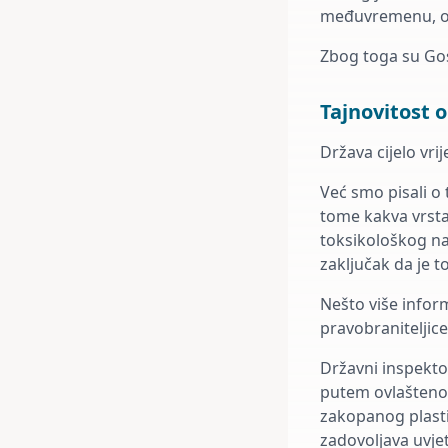
međuvremenu, opa
Zbog toga su Go
Tajnovitost 
Država cijelo vri
Već smo pisali o 
tome kakva vrsta 
toksikološkog nal
zaključak da je 
Nešto više inform
pravobraniteljice
Državni inspekto
putem ovlaštenom
zakopanog plasti
zadovoljava uvje