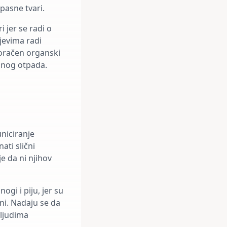
pasne tvari.
 jer se radi o
jevima radi
koračen organski
asnog otpada.
uniciranje
ati slični
e da ni njihov
gi i piju, jer su
dni. Nadaju se da
 ljudima