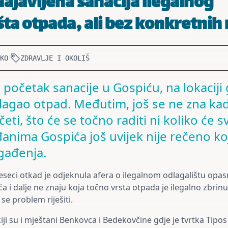
Najavljena sanacija ilegalnog
šta otpada, ali bez konkretnih
KO
ZDRAVLJE I OKOLIŠ
e početak sanacije u Gospiću, na lokaciji
lagao otpad. Međutim, još se ne zna ka
četi, što će se točno raditi ni koliko će 
ađanima Gospića još uvijek nije rečeno ko
gađenja.
seci otkad je odjeknula afera o ilegalnom odlagalištu opa
a i dalje ne znaju koja točno vrsta otpada je ilegalno zbrin
se problem riješiti.
iji su i mještani Benkovca i Bedekovčine gdje je tvrtka Tipos