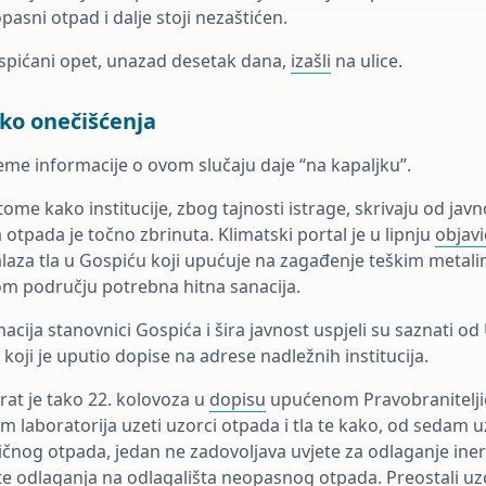
sni otpad i dalje stoji nezaštićen.
spićani opet, unazad desetak dana,
izašli
na ulice.
oko onečišćenja
jeme informacije o ovom slučaju daje “na kapaljku”.
tome kako institucije, zbog tajnosti istrage, skrivaju od jav
otpada je točno zbrinuta. Klimatski portal je u lipnju
objav
aza tla u Gospiću koji upućuje na zagađenje teškim metalima 
tom području potrebna hitna sanacija.
acija stanovnici Gospića i šira javnost uspjeli su saznati o
 koji je uputio dopise na adrese nadležnih institucija.
rat je tako 22. kolovoza u
dopisu
upućenom Pravobraniteljici
 laboratorija uzeti uzorci otpada i tla te kako, od sedam 
čnog otpada, jedan ne zadovoljava uvjete za odlaganje iner
te odlaganja na odlagališta neopasnog otpada. Preostali uz