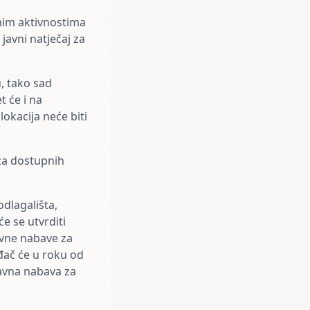
nim aktivnostima
 javni natječaj za
, tako sad
t će i na
lokacija neće biti
iza dostupnih
odlagališta,
će se utvrditi
javne nabave za
đač će u roku od
javna nabava za