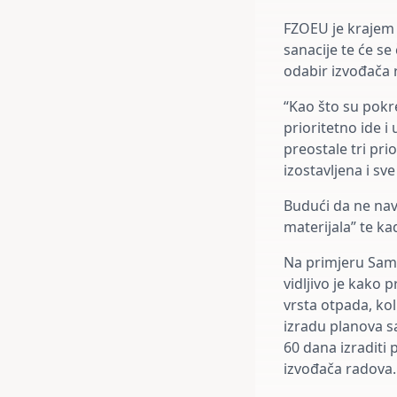
FZOEU je krajem 
sanacije te će se
odabir izvođača 
“Kao što su pokr
prioritetno ide i
preostale tri pri
izostavljena i sv
Budući da ne navo
materijala” te ka
Na primjeru Samob
vidljivo je kako 
vrsta otpada, kol
izradu planova s
60 dana izraditi 
izvođača radova.