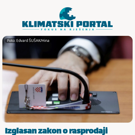
Skoči do sadržaja
Foto: Edvard ŠUŠAK/Hina
Izglasan zakon o rasprodaji