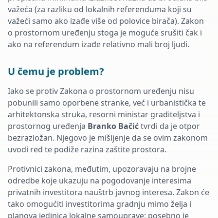
važeća (za razliku od lokalnih referenduma koji su
važeći samo ako izađe više od polovice birača). Zakon
o prostornom uređenju stoga je moguće srušiti čak i
ako na referendum izađe relativno mali broj ljudi.
U čemu je problem?
Iako se protiv Zakona o prostornom uređenju nisu
pobunili samo oporbene stranke, već i urbanistička te
arhitektonska struka, resorni ministar graditeljstva i
prostornog uređenja
Branko Bačić
tvrdi da je otpor
bezrazložan. Njegovo je mišljenje da se ovim zakonom
uvodi red te podiže razina zaštite prostora.
Protivnici zakona, međutim, upozoravaju na brojne
odredbe koje ukazuju na pogodovanje interesima
privatnih investitora nauštrb javnog interesa. Zakon će
tako omogućiti investitorima gradnju mimo želja i
planova jedinica lokalne samouprave; posebno je