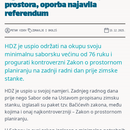
prostora, oporba najavila
referendum
PETAR VIDOV
ZDRAVLJE I OKOLIŠ
15.12.2025.
HDZ je uspio održati na okupu svoju
minimalnu saborsku većinu od 76 ruku i
progurati kontroverzni Zakon o prostornom
planiranju na zadnji radni dan prije zimske
stanke.
HDZ je uspio u svojoj namjeri. Zadnjeg radnog dana
prije nego Sabor ode na Ustavom propisanu zimsku
stanku, izglasali su paket tzv. Bačićevih zakona, među
kojima i onaj najkontroverzniji – Zakon o prostornom
planiranju.