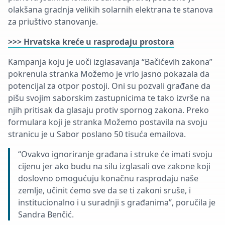
olakšana gradnja velikih solarnih elektrana te stanova
za priuštivo stanovanje.
>>> Hrvatska kreće u rasprodaju prostora
Kampanja koju je uoči izglasavanja “Bačićevih zakona”
pokrenula stranka Možemo je vrlo jasno pokazala da
potencijal za otpor postoji. Oni su pozvali građane da
pišu svojim saborskim zastupnicima te tako izvrše na
njih pritisak da glasaju protiv spornog zakona. Preko
formulara koji je stranka Možemo postavila na svoju
stranicu je u Sabor poslano 50 tisuća emailova.
“Ovakvo ignoriranje građana i struke će imati svoju
cijenu jer ako budu na silu izglasali ove zakone koji
doslovno omogućuju konačnu rasprodaju naše
zemlje, učinit ćemo sve da se ti zakoni sruše, i
institucionalno i u suradnji s građanima”, poručila je
Sandra Benčić.