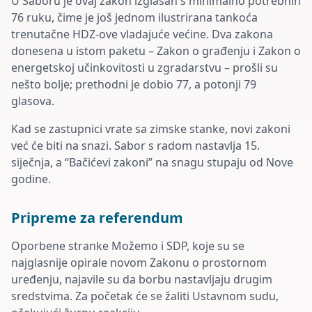
U Saboru je ovaj zakon izglasan s minimalno potrebnih
76 ruku, čime je još jednom ilustrirana tankoća
trenutačne HDZ-ove vladajuće većine. Dva zakona
donesena u istom paketu – Zakon o građenju i Zakon o
energetskoj učinkovitosti u zgradarstvu – prošli su
nešto bolje; prethodni je dobio 77, a potonji 79
glasova.
Kad se zastupnici vrate sa zimske stanke, novi zakoni
već će biti na snazi. Sabor s radom nastavlja 15.
siječnja, a “Bačićevi zakoni” na snagu stupaju od Nove
godine.
Pripreme za referendum
Oporbene stranke Možemo i SDP, koje su se
najglasnije opirale novom Zakonu o prostornom
uređenju, najavile su da borbu nastavljaju drugim
sredstvima. Za početak će se žaliti Ustavnom sudu,