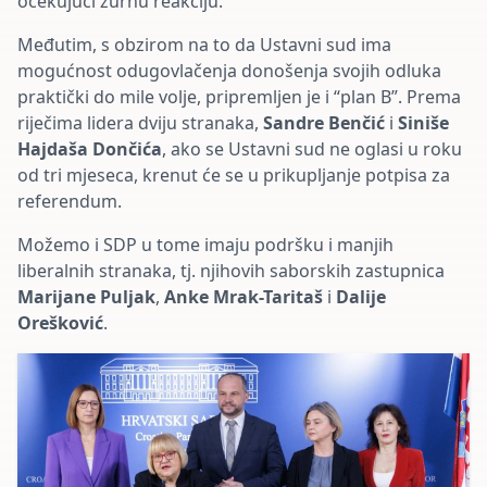
očekujući žurnu reakciju.
Međutim, s obzirom na to da Ustavni sud ima
mogućnost odugovlačenja donošenja svojih odluka
praktički do mile volje, pripremljen je i “plan B”. Prema
riječima lidera dviju stranaka,
Sandre Benčić
i
Siniše
Hajdaša Dončića
, ako se Ustavni sud ne oglasi u roku
od tri mjeseca, krenut će se u prikupljanje potpisa za
referendum.
Možemo i SDP u tome imaju podršku i manjih
liberalnih stranaka, tj. njihovih saborskih zastupnica
Marijane Puljak
,
Anke Mrak-Taritaš
i
Dalije
Orešković
.