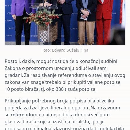
Foto: Edvard Šušak/Hina
Postoji, dakle, mogućnost da će o konačnoj sudbini
Zakona o prostornom uređenju odlučivali sami
građani. Za raspisivanje referenduma o stavljanju ovog
zakona van snage trebalo bi prikupiti valjane potpise
10 posto birača, tj. oko 380 tisuća potpisa.
Prikupljanje potrebnog broja potpisa bila bi velika
pobjeda za tzv. lijevo-liberalnu oporbu. Na državnom
se referendumu, naime, odluka donosi većinom
glasova birača koji su izašli na birališta, tj. nije
propisana minimalna izlaznost nužna da bi odluka bila