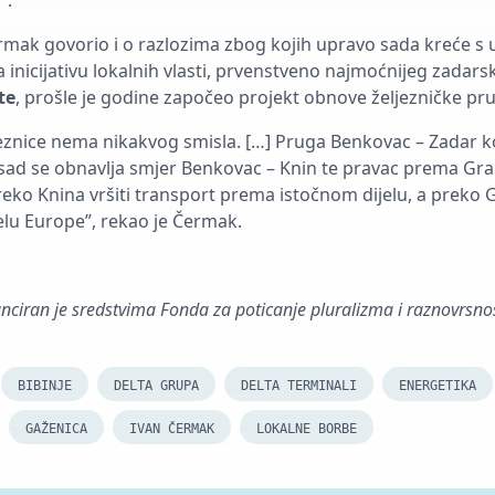
”.
ermak govorio i o razlozima zbog kojih upravo sada kreće s 
a inicijativu lokalnih vlasti, prvenstveno najmoćnijeg zadars
te
, prošle je godine započeo projekt obnove željezničke pr
jeznice nema nikakvog smisla. […] Pruga Benkovac – Zadar 
 sad se obnavlja smjer Benkovac – Knin te pravac prema Gr
reko Knina vršiti transport prema istočnom dijelu, a preko
lu Europe”, rekao je Čermak.
nciran je sredstvima Fonda za poticanje pluralizma i raznovrsnos
BIBINJE
DELTA GRUPA
DELTA TERMINALI
ENERGETIKA
GAŽENICA
IVAN ČERMAK
LOKALNE BORBE