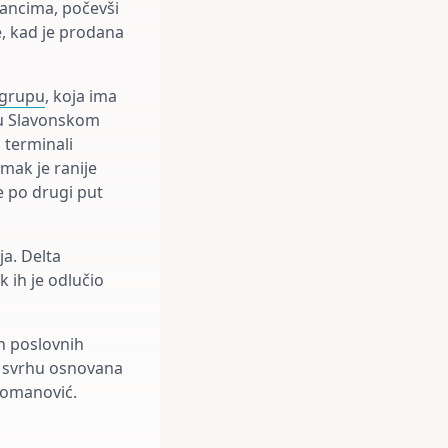
jancima, počevši
, kad je prodana
 grupu
, koja ima
e u Slavonskom
 terminali
mak je ranije
e po drugi put
a. Delta
 ih je odlučio
h poslovnih
je svrhu osnovana
tromanović.