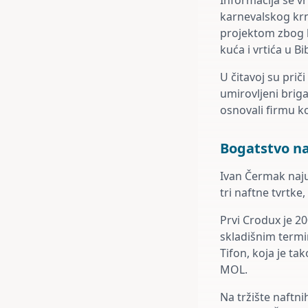
Informacija se v
karnevalskog krn
projektom zbog k
kuća i vrtića u B
U čitavoj su pri
umirovljeni brig
osnovali firmu k
Bogatstvo na
Ivan Čermak naju
tri naftne tvrtke
Prvi Crodux je 2
skladišnim termi
Tifon, koja je t
MOL.
Na tržište naftni