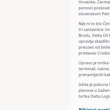
Hrvatske. Čermak
ponovo poslovat
slovenskom Petro
Nije ni to bio Č
tri sastavnice: 
Brodu, Delta Oil 
upravlja skladiš
preuzeo od bivše
prodavao Crodux
Upravo je tvrtka
terminali, naime
prenamijeniti kak
Izbila je pobuna
planova u Gaženi
tvrtka Delta Logi
Bibinjci pro