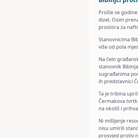
Prošle se godine
dizel. Osim pren
prostora za naft
Stanovnicima Bib
više od pola mjes
Na čelo građansk
stanovnik Bibinja,
sugrađanima poče
ih predstavnici 
Ta je tribina upr
Čermakova tvrtka
na okoliš i prihv
Ni mišljenje res
nisu umirili stan
prosvjed protiv 