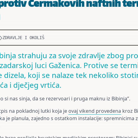
rotiv Čermakovih naftnih ter
ZDRAVLJE I OKOLIŠ
binja strahuju za svoje zdravlje zbog pr
adarskoj luci Gaženica. Protive se term
e dizela, koji se nalaze tek nekoliko sto
a i dječjeg vrtića.
o si nas sinja, da se rezervoari i pruga maknu iz Bibinja”.
tpis na pokladnoj lutki koja je
ovaj vikend provedena
kroz Bi
ka je planula, zajedno s ostatkom instalacije: spremnicima z
.