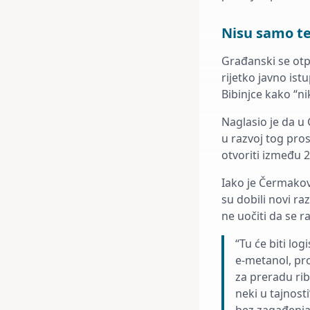
Nisu samo te
Građanski se otp
rijetko javno ist
Bibinjce kako “ni
Naglasio je da u 
u razvoj tog pros
otvoriti između 2
Iako je Čermakov
su dobili novi ra
ne uočiti da se ra
“Tu će biti log
e-metanol, pro
za preradu rib
neki u tajnost