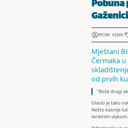
Pobuna p
Gaženici
PETAR VIDOV
Mještani Bi
Čermaka u z
skladištenj
od prvih kuć
“Bože dragi ak
Glasio je tako na
Nešto kasnije lut
teretnim vlakom