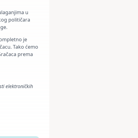
ulaganjima u
kog političara
uge.
kompletno je
ačacu. Tako ćemo
 Gračaca prema
ti elektroničkih