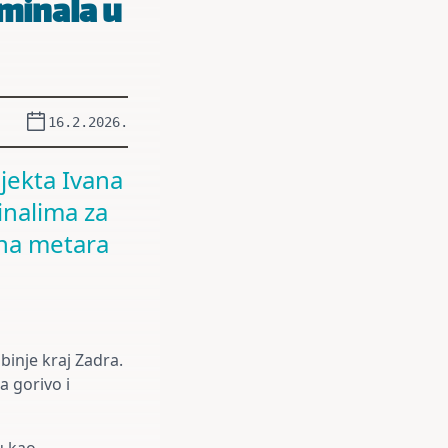
minala u
16.2.2026.
ojekta Ivana
inalima za
tina metara
binje kraj Zadra.
a gorivo i