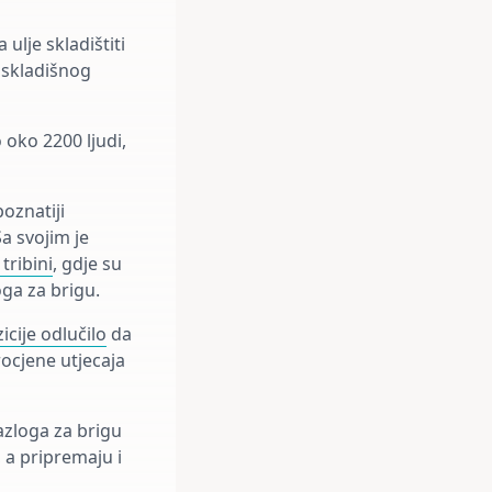
lje skladištiti
 skladišnog
 oko 2200 ljudi,
oznatiji
Sa svojim je
tribini
, gdje su
ga za brigu.
icije odlučilo
da
ocjene utjecaja
azloga za brigu
 a pripremaju i