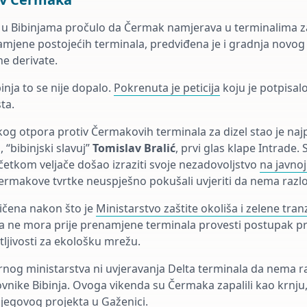
 u Bibinjama pročulo da Čermak namjerava u terminalima za u
amjene postojećih terminala, predviđena je i gradnja novog
ne derivate.
inja to se nije dopalo.
Pokrenuta je peticija
koju je potpisalo
ta.
og otpora protiv Čermakovih terminala za dizel stao je najp
 “bibinjski slavuj”
Tomislav Bralić
, prvi glas klape Intrade. 
tkom veljače došao izraziti svoje nezadovoljstvo
na javnoj 
Čermakove tvrtke neuspješno pokušali uvjeriti da nema razlo
iličena nakon što je
Ministarstvo zaštite okoliša i zelene tranz
 ne mora prije prenamjene terminala provesti postupak pr
atljivosti za ekološku mrežu.
ornog ministarstva ni uvjeravanja Delta terminala da nema r
ovnike Bibinja. Ovoga vikenda su Čermaka zapalili kao krnju,
njegovog projekta u Gaženici.