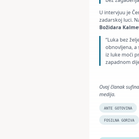
bez zagađenja
U intervjuu je Č
zadarskoj luci. N
Božidara Kalme
“Luka bez žel
obnovljena, a
iz luke moći p
zapadnom dije
Ovaj članak sufina
medija.
ANTE GOTOVINA
FOSILNA GORIVA