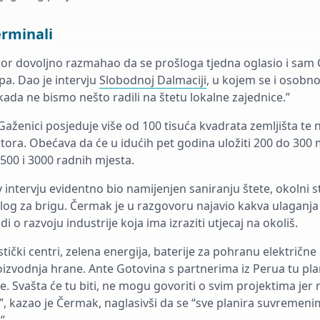
rminali
or dovoljno razmahao da se prošloga tjedna oglasio i sam 
upa. Dao je intervju
Slobodnoj Dalmaciji
, u kojem se i osobno
kada ne bismo nešto radili na štetu lokalne zajednice.”
Gaženici posjeduje više od 100 tisuća kvadrata zemljišta te
tora. Obećava da će u idućih pet godina uložiti 200 do 300 m
500 i 3000 radnih mjesta.
 intervju evidentno bio namijenjen saniranju štete, okolni 
zlog za brigu. Čermak je u razgovoru najavio kakva ulaganja 
di o razvoju industrije koja ima izraziti utjecaj na okoliš.
istički centri, zelena energija, baterije za pohranu električne
izvodnja hrane. Ante Gotovina s partnerima iz Perua tu pla
e. Svašta će tu biti, ne mogu govoriti o svim projektima jer 
i”, kazao je Čermak, naglasivši da se “sve planira suvremen