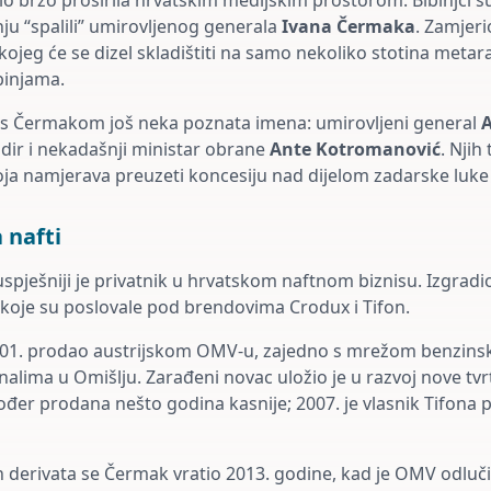
rlo brzo proširila hrvatskim medijskim prostorom: Bibinjci s
ju “spalili” umirovljenog generala
Ivana Čermaka
. Zamjeri
ojeg će se dizel skladištiti na samo nekoliko stotina metar
ibinjama.
či s Čermakom još neka poznata imena: umirovljeni general
A
adir i nekadašnji ministar obrane
Ante Kotromanović
. Njih
oja namjerava preuzeti koncesiju nad dijelom zadarske luke
 nafti
spješniji je privatnik u hrvatskom naftnom biznisu. Izgradio
, koje su poslovale pod brendovima Crodux i Tifon.
001. prodao austrijskom OMV-u, zajedno s mrežom benzinski
nalima u Omišlju. Zarađeni novac uložio je u razvoj nove tv
akođer prodana nešto godina kasnije; 2007. je vlasnik Tifona
h derivata se Čermak vratio 2013. godine, kad je OMV odlučio