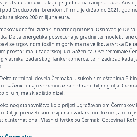
 je otkupio imovinu koju je godinama ranije prodao Austri
i pod Croduxovim brendom. Firmu je držao do 2021. godine
lu za skoro 200 milijuna eura.
ermakov konačni izlazak iz naftnog biznisa. Osnovao je
Delta
tvrtka Delta energetika posvećena je gradnji termoelektran
bavi se trgovinom fosilnim gorivima na veliko, a tvrtka Delta
nim prostorima u zadarskoj luci Gaženica. Ove terminale Čer
g vlasnika, zadarskog Tankerkomerca, te ih zadržao kada j
.
 Delta terminali dovela Čermaka u sukob s mještanima Bibinj
, u Gaženici imaju spremnike za pohranu biljnog ulja. Čermak
o bi u njima skladištio dizel.
 lokalnog stanovništva koja prijeti ugrožavanjem Čermakovi
ci. Cilj je preuzeti koncesiju nad zadarskom lukom, a u tu 
stic International. Vlasnici tvrtke su Čermak, Gotovina i Ko
tiv Čermaka