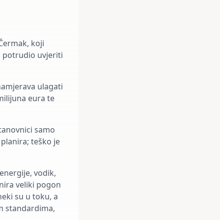
Čermak, koji
 potrudio uvjeriti
 namjerava ulagati
ilijuna eura te
stanovnici samo
planira; teško je
 energije, vodik,
nira veliki pogon
neki su u toku, a
im standardima,