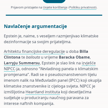
Prijavom pristajete na
Uvjete korištenja
i
Politiku privatnosti
.
Navlačenje argumentacije
Epstein je, naime, s veseljem razmjenjivao klimatske
dezinformacije sa svojim prijateljima.
Arhitektu financijske deregulacije
u doba
Billa
Clintona
te
bailouta
u vrijeme
Baracka Obame
,
Larryju Summersu
, Epstein je slao link na
izvješće
NIPCC
-ja, odnosno “
Ne
vladinog panela o klimatskim
promjenama”. Radi se o pseudoznanstvenom tijelu
imenom nalik na Međuvladin panel (IPCC) koji okuplja
klimatske znanstvenike iz cijeloga svijeta. NIPCC je
izmišljotina
Heartland instituta
koji desetljećima
sudjeluje u produciranju naučnog paravana za
interese naftnih kompanija.