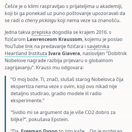
Češće je o klimi raspravljao s prijateljima u akademiji,
koji bi ga ponekad uz puno poštovanje upozoravali da
se radi o
cherry pickingu
koji nema veze sa znanošću.
Jedna takva
prepiska
dogodila se krajem 2016. s
fizičarom
Lawrenceom Kraussom
, kojemu je poslao
YouTube
link
na predavanje fizičara i
savjetnika
Heartland Instituta
Ivara Giavera
, naslovljen “Dobitnik
Nobelove nagrade razbija prijevaru o globalnom
zagrijavanju”. Krauss mu odgovara:
“O moj bože. Ti, znači, slušaš starog Nobelovca čija
ekspertiza nema veze s ovim, koji ovo nikad nije
detaljno studirao, gradio modele ili radio
eksperimente.”
“Svidio mi se argument da je više CO2 dobro za
biljke?”, pokušava Epstein.
“Da,
Freeman Dyson
to isto kaže… On je probirao