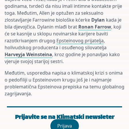
godinama, tvrdeći da nisu imali intimne kontakte prije
toga. Međutim, Allen je optužen za seksualno
zlostavljanje Farrowine biološke kćerke
Dylan
kada je
bila djevojčica. Dylanin mlađi brat
Ronan Farrow
, koji
će se kasnije u sklopu novinarske karijere baviti
razotkrivanjem drugog
Epsteinovog prijatelja
,
holivudskog producenta i osuđenog silovatelja
Harveyja Weinsteina
, kroz godine je ponavljao kako
vjeruje svojoj starijoj sestri.
Međutim, usporedba napisa o klimatskoj krizi s onima
o pedofiliji u Epsteinovom krugu još je i najmanje
problematična Epsteinova prepiska na temu globalnog
zagrijavanja.
Prijavite se na Klimatski newsleter
Prijava