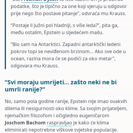
podatke, što je tipično za one koji vjeruju u odgovor
prije nego što postave pitanje”, odvraća mu Krauss.
“Postaje li Južni pol hladniji, s više leda?”, pita ga,
među ostalim, Epstein u sljedećem mailu.
“Bio sam na Antarktici. Zapadni antarktički ledeni
pokrov topi se neviđenom brzinom… Ako sve ode u
ocean, razina mora će se podići za oko metar”,
odgovara mu Krauss.
“Svi moraju umrijeti… zašto neki ne bi
umrli ranije?”
No, samo pola godine ranije, Epstein nije imao ovakvih
dilema ili nesigurnosti oko klime. Sa svojim prijateljem,
njemačkim filozofom i očigledno eugeničarom
Joschom Bachom
raspravljao
je kako će klima
eliminirati nepotrebne viškove svjetske populacije.