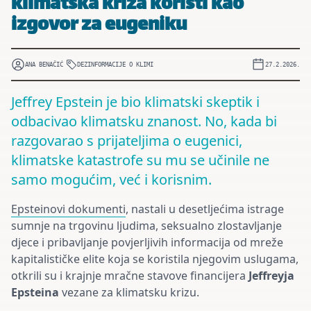
klimatska kriza koristi kao
izgovor za eugeniku
ANA BENAČIĆ
DEZINFORMACIJE O KLIMI
27.2.2026.
Jeffrey Epstein je bio klimatski skeptik i
odbacivao klimatsku znanost. No, kada bi
razgovarao s prijateljima o eugenici,
klimatske katastrofe su mu se učinile ne
samo mogućim, već i korisnim.
Epsteinovi dokumenti
, nastali u desetljećima istrage
sumnje na trgovinu ljudima, seksualno zlostavljanje
djece i pribavljanje povjerljivih informacija od mreže
kapitalističke elite koja se koristila njegovim uslugama,
otkrili su i krajnje mračne stavove financijera
Jeffreyja
Epsteina
vezane za klimatsku krizu.