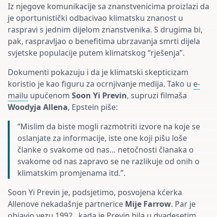
Iz njegove komunikacije sa znanstvenicima proizlazi da
je oportunistički odbacivao klimatsku znanost u
raspravi s jednim dijelom znanstvenika. S drugima bi,
pak, raspravljao o benefitima ubrzavanja smrti dijela
svjetske populacije putem klimatskog “rješenja”.
Dokumenti pokazuju i da je klimatski skepticizam
koristio je kao figuru za ocrnjivanje medija. Tako u
e-
mailu
upućenom
Soon Yi Previn
, supruzi filmaša
Woodyja Allena
, Epstein piše:
“Mislim da biste mogli razmotriti izvore na koje se
oslanjate za informacije, iste one koji pišu loše
članke o svakome od nas… netočnosti članaka o
svakome od nas zapravo se ne razlikuje od onih o
klimatskim promjenama itd.”.
Soon Yi Previn je, podsjetimo, posvojena kćerka
Allenove nekadašnje partnerice
Mije Farrow
. Par je
objavio vezu 1992., kada je Previn bila u dvadesetim