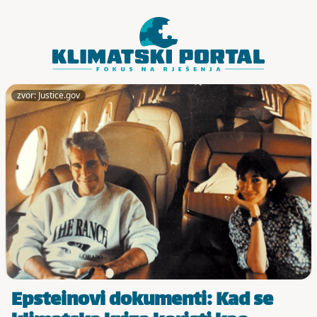
Skoči do sadržaja
zvor: Justice.gov
Epsteinovi dokumenti: Kad se