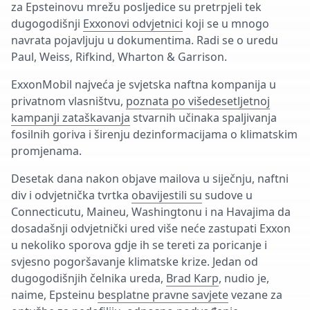
za Epsteinovu mrežu posljedice su pretrpjeli tek
dugogodišnji
Exxonovi odvjetnici
koji se u mnogo
navrata pojavljuju u dokumentima. Radi se o uredu
Paul, Weiss, Rifkind, Wharton & Garrison.
ExxonMobil najveća je svjetska naftna kompanija u
privatnom vlasništvu,
poznata po višedesetljetnoj
kampanji zataškavanja
stvarnih učinaka spaljivanja
fosilnih goriva i širenju dezinformacijama o klimatskim
promjenama.
Desetak dana nakon objave mailova u siječnju, naftni
div i odvjetnička tvrtka
obavijestili su
sudove u
Connecticutu, Maineu, Washingtonu i na Havajima da
dosadašnji odvjetnički ured više neće zastupati Exxon
u nekoliko sporova gdje ih se tereti za poricanje i
svjesno pogoršavanje klimatske krize. Jedan od
dugogodišnjih čelnika ureda,
Brad Karp
, nudio je,
naime, Epsteinu
besplatne pravne savjete
vezane za