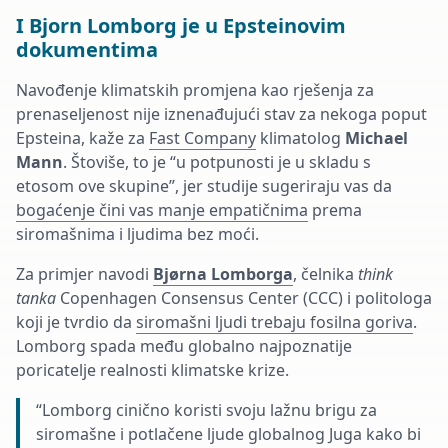
I Bjorn Lomborg je u Epsteinovim
dokumentima
Navođenje klimatskih promjena kao rješenja za
prenaseljenost nije iznenađujući stav za nekoga poput
Epsteina, kaže za
Fast Company
klimatolog
Michael
Mann
. Štoviše, to je “u potpunosti je u skladu s
etosom ove skupine”, jer studije sugeriraju vas da
bogaćenje čini vas manje empatičnima
prema
siromašnima i ljudima bez moći.
Za primjer navodi
Bjørna Lomborga
, čelnika
think
tanka
Copenhagen Consensus Center (CCC) i politologa
koji je tvrdio da
siromašni ljudi trebaju fosilna goriva
.
Lomborg spada među globalno najpoznatije
poricatelje realnosti klimatske krize.
“Lomborg cinično koristi svoju lažnu brigu za
siromašne i potlačene ljude globalnog Juga kako bi