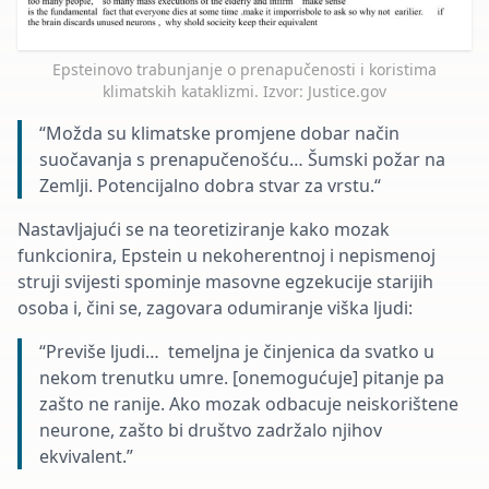
Epsteinovo trabunjanje o prenapučenosti i koristima
klimatskih kataklizmi. Izvor: Justice.gov
“Možda su klimatske promjene dobar način
suočavanja s prenapučenošću… Šumski požar na
Zemlji. Potencijalno dobra stvar za vrstu.“
Nastavljajući se na teoretiziranje kako mozak
funkcionira, Epstein u nekoherentnoj i nepismenoj
struji svijesti spominje masovne egzekucije starijih
osoba i, čini se, zagovara odumiranje viška ljudi:
“Previše ljudi… temeljna je činjenica da svatko u
nekom trenutku umre. [onemogućuje] pitanje pa
zašto ne ranije. Ako mozak odbacuje neiskorištene
neurone, zašto bi društvo zadržalo njihov
ekvivalent.”