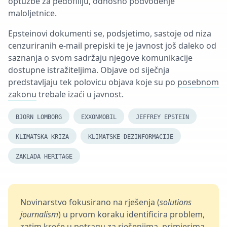
optužbe za pedofiliju, odnosno podvođenje
maloljetnice.
Epsteinovi dokumenti se, podsjetimo, sastoje od niza
cenzuriranih e-mail prepiski te je javnost još daleko od
saznanja o svom sadržaju njegove komunikacije
dostupne istražiteljima. Objave od siječnja
predstavljaju tek polovicu objava koje su po
posebnom
zakonu
trebale izaći u javnost.
BJORN LOMBORG
EXXONMOBIL
JEFFREY EPSTEIN
KLIMATSKA KRIZA
KLIMATSKE DEZINFORMACIJE
ZAKLADA HERITAGE
Novinarstvo fokusirano na rješenja (
solutions
journalism
) u prvom koraku identificira problem,
zatim kreće u potragu za rješenjima, primjerima