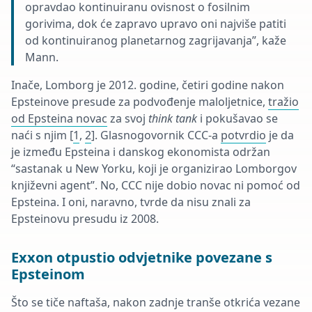
opravdao kontinuiranu ovisnost o fosilnim
gorivima, dok će zapravo upravo oni najviše patiti
od kontinuiranog planetarnog zagrijavanja”, kaže
Mann.
Inače, Lomborg je 2012. godine, četiri godine nakon
Epsteinove presude za podvođenje maloljetnice,
tražio
od Epsteina novac
za svoj
think tank
i pokušavao se
naći s njim [
1
,
2
]. Glasnogovornik CCC-a
potvrdio
je da
je između Epsteina i danskog ekonomista održan
“sastanak u New Yorku, koji je organizirao Lomborgov
književni agent”. No, CCC nije dobio novac ni pomoć od
Epsteina. I oni, naravno, tvrde da nisu znali za
Epsteinovu presudu iz 2008.
Exxon otpustio odvjetnike povezane s
Epsteinom
Što se tiče naftaša, nakon zadnje tranše otkrića vezane