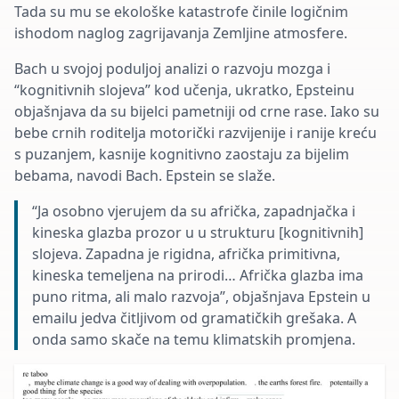
Tada su mu se ekološke katastrofe činile logičnim
ishodom naglog zagrijavanja Zemljine atmosfere.
Bach u svojoj poduljoj analizi o razvoju mozga i
“kognitivnih slojeva” kod učenja, ukratko, Epsteinu
objašnjava da su bijelci pametniji od crne rase. Iako su
bebe crnih roditelja motorički razvijenije i ranije kreću
s puzanjem, kasnije kognitivno zaostaju za bijelim
bebama, navodi Bach. Epstein se slaže.
“Ja osobno vjerujem da su afrička, zapadnjačka i
kineska glazba prozor u u strukturu [kognitivnih]
slojeva. Zapadna je rigidna, afrička primitivna,
kineska temeljena na prirodi… Afrička glazba ima
puno ritma, ali malo razvoja”, objašnjava Epstein u
emailu jedva čitljivom od gramatičkih grešaka. A
onda samo skače na temu klimatskih promjena.