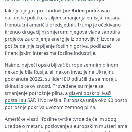
Iako je njegov prethodnik
Joe Biden
podržavao
europske politike s ciljem smanjenja emisija metana,
trenutačni američki predsjednik Trump je očekivano
krenuo drugačijim smjerom: njegova vlada sabotira
projekte za crpljenje energije iz obnovljivih izvora te
potiče daljnje crpljenje fosilnih goriva, podilazeći
financijskim interesima fosilne industrije.
Naime, najveći opskrbljivač Europe zemnim plinom
nekad je bila Rusija, ali nakon invazije na Ukrajinu
pokrenute 20222. su lideri EU odlučili da se moraju
skinuti s te ovisnosti. Provedene su mjere za
smanjenje potrošnje plina, a
glavni opskrbljivači
postali su
SAD i Norveška. Europska unija oko 90 posto
potrošnje pokriva uvozom zemnog plina.
Američke vlasti i fosilne tvrtke tvrde da će im zbog
uredbe o metanu poslovanje s europskim mušterijama