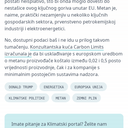
postati neisplativo, što bi onda moglo dovesti do
nestašice ovog ključnog goriva unutar EU. Metan je,
naime, praktički nezamjenjiv u nekoliko ključnih
gospodarskih sektora, prvenstveno petrokemijskoj
industriji i elektroenergetici.
No, dostupni podaci baš i ne idu u prilog takvom
tumačenju.
Konzultantska kuća Carbon Limits
izračunala je
da bi usklađivanje s europskom uredbom
o metanu proizvođače koštalo između 0,02 i 0,5 posto
vrijednosti proizvodnje, čak i za kompanije s
minimalnim postojećim sustavima nadzora.
DONALD TRUMP
ENERGETIKA
EUROPSKA UNIJA
KLIMATSKE POLITIKE
METAN
ZEMNI PLIN
Imate pitanje za Klimatski portal? Želite nam