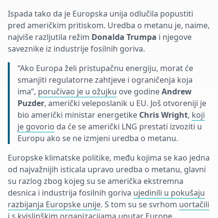
Ispada tako da je Europska unija odlučila popustiti
pred američkim pritiskom. Uredba o metanu je, naime,
najviše razljutila režim
Donalda Trumpa
i njegove
saveznike iz industrije fosilnih goriva.
“Ako Europa želi pristupačnu energiju, morat će
smanjiti regulatorne zahtjeve i ograničenja koja
ima”,
poručivao je u ožujku
ove godine
Andrew
Puzder
, američki veleposlanik u EU. Još otvoreniji je
bio američki ministar energetike
Chris Wright
,
koji
je govorio
da će se američki LNG prestati izvoziti u
Europu ako se ne izmjeni uredba o metanu.
Europske klimatske politike, među kojima se kao jedna
od najvažnijih isticala upravo uredba o metanu, glavni
su razlog zbog kojeg su se američka ekstremna
desnica i industrija fosilnih goriva
ujedinili u pokušaju
razbijanja Europske unije
. S tom su se svrhom
uortačili
i s kvislinškim organizacijama unutar Europe
.