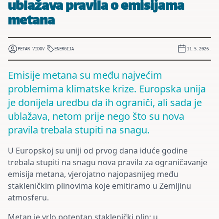
ublažava pravila o emisijama
metana
PETAR VIDOV
ENERGIJA
11.5.2026.
Emisije metana su među najvećim
problemima klimatske krize. Europska unija
je donijela uredbu da ih ograniči, ali sada je
ublažava, netom prije nego što su nova
pravila trebala stupiti na snagu.
U Europskoj su uniji od prvog dana iduće godine
trebala stupiti na snagu nova pravila za ograničavanje
emisija metana, vjerojatno najopasnijeg među
stakleničkim plinovima koje emitiramo u Zemljinu
atmosferu.
Metan je vrlo potentan staklenički plin; u