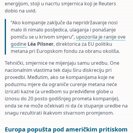
energijom, stoji u nacrtu smjernica koji je Reuters
dobio na uvid.
“Ako kompanije zaključe da nepridržavanje nosi
malo ili nimalo posljedica, ulaganja i ponašanje
pomiču se u krivom smjeru”,
upozorila je ranije ove
godine
Léa Pilsner
, direktorica za EU politiku
metana pri Europskom fondu za obranu okoliša.
Tehnički, smjernice ne mijenjaju samu uredbu. One
nacionalnim vlastima tek daju širu diskreciju pri
provedbi. Međutim, ako se kompanijama koje ne
poduzmu mjere da ograniče curenje metana neće
izricati kazne (a uredbom su predviđene globe u
iznosu do 20 posto godišnjeg prometa kompanije),
onda se ne može očekivati ni da će stupanje uredbe na
snagu rezultirati ikakvom stvarnom promjenom.
Europa popušta pod američkim pritiskom