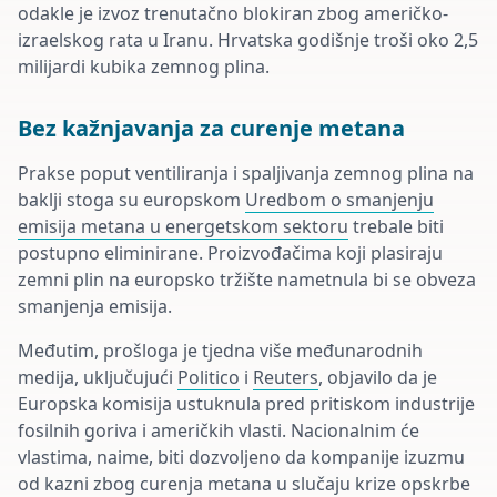
odakle je izvoz trenutačno blokiran zbog američko-
izraelskog rata u Iranu. Hrvatska godišnje troši oko 2,5
milijardi kubika zemnog plina.
Bez kažnjavanja za curenje metana
Prakse poput ventiliranja i spaljivanja zemnog plina na
baklji stoga su europskom
Uredbom o smanjenju
emisija metana u energetskom sektoru
trebale biti
postupno eliminirane. Proizvođačima koji plasiraju
zemni plin na europsko tržište nametnula bi se obveza
smanjenja emisija.
Međutim, prošloga je tjedna više međunarodnih
medija, uključujući
Politico
i
Reuters
, objavilo da je
Europska komisija ustuknula pred pritiskom industrije
fosilnih goriva i američkih vlasti. Nacionalnim će
vlastima, naime, biti dozvoljeno da kompanije izuzmu
od kazni zbog curenja metana u slučaju krize opskrbe