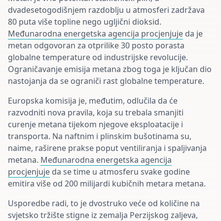
dvadesetogodišnjem razdoblju u atmosferi zadržava
80 puta više topline nego ugljični dioksid.
Međunarodna energetska agencija procjenjuje
da je
metan odgovoran za otprilike 30 posto porasta
globalne temperature od industrijske revolucije.
Ograničavanje emisija metana zbog toga je ključan dio
nastojanja da se ograniči rast globalne temperature.
Europska komisija je, međutim, odlučila da će
razvodniti nova pravila, koja su trebala smanjiti
curenje metana tijekom njegove eksploatacije i
transporta. Na naftnim i plinskim bušotinama su,
naime, raširene prakse poput ventiliranja i spaljivanja
metana.
Međunarodna energetska agencija
procjenjuje
da se time u atmosferu svake godine
emitira više od 200 milijardi kubičnih metara metana.
Usporedbe radi, to je dvostruko veće od količine na
svjetsko tržište stigne iz zemalja Perzijskog zaljeva,