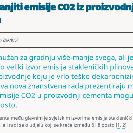
njiti emisije CO2 iz proizvodn
a
ZNANOST
užan za gradnju više-manje svega, ali j
 veliki izvor emisija stakleničkih plinova
oizvodnje koju je vrlo teško dekarbonizir
va nova znanstvena rada prezentiraju 
emisije CO2 u proizvodnji cementa mogu
osto.
nta među glavnim je svjetskim izvorima emisija staklenički
 ali radi se o udjelu koji se kreće između 6 i 8 posto [
1
,
2
].