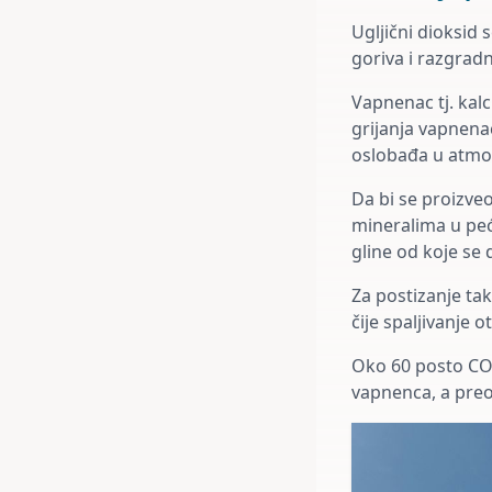
Ugljični dioksid
goriva i razgrad
Vapnenac tj. kal
grijanja vapnenac
oslobađa u atmo
Da bi se proizve
mineralima u peći
gline od koje se 
Za postizanje tak
čije spaljivanje
Oko 60 posto CO₂
vapnenca, a preo