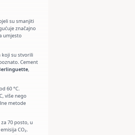
pjeli su smanjiti
gućuje značajno
na umjesto
koji su stvorili
o poznato. Cement
Berlinguette
,
od 60 °C.
C, više nego
alne metode
za 70 posto, u
 emisija CO₂.