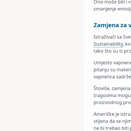
Ono može biti i v
smanjenje emisija
Zamjena za 
Istraživači sa Sve
Sustainability
, k
tako što su iz p
Umjesto vapnenca,
pitanju su materi
vapnenca sadrže 
Štoviše, zamjena
tragovima mogu pr
proizvodnog proce
Američke je istra
stijena da se nji
ne bi trebao biti