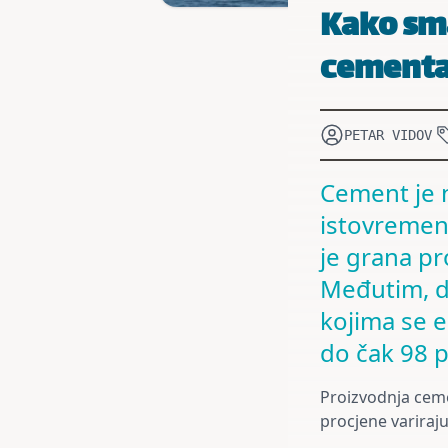
Kako sma
cement
PETAR VIDOV
Cement je n
istovremeno
je grana pr
Međutim, d
kojima se 
do čak 98 p
Proizvodnja ceme
procjene variraju,