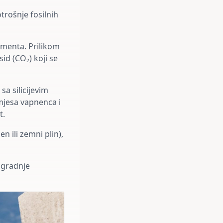
trošnje fosilnih
ementa. Prilikom
sid (CO₂) koji se
a silicijevim
smjesa vapnenca i
t.
n ili zemni plin),
zgradnje