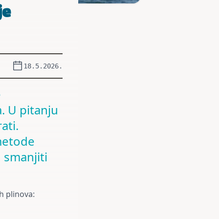
je
18.5.2026.
e
. U pitanju
ati.
metode
 smanjiti
h plinova: