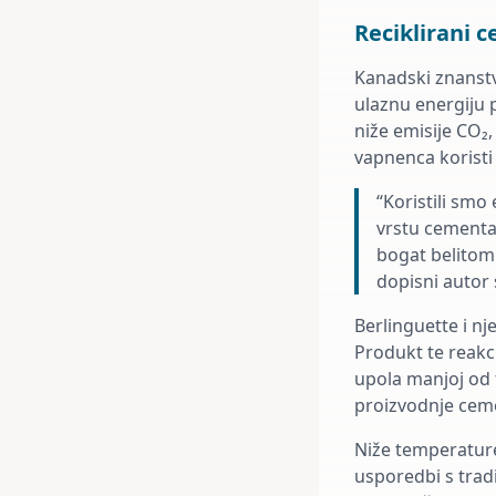
Reciklirani 
Kanadski znanstve
ulaznu energiju 
niže emisije CO₂
vapnenca koristi 
“Koristili smo 
vrstu cementa
bogat belitom
dopisni autor 
Berlinguette i nj
Produkt te reakci
upola manjoj od 
proizvodnje cem
Niže temperature
usporedbi s trad