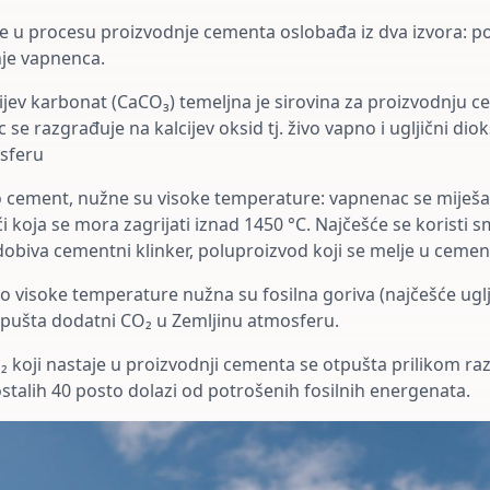
 se u procesu proizvodnje cementa oslobađa iz dva izvora: po
nje vapnenca.
cijev karbonat (CaCO₃) temeljna je sirovina za proizvodnju c
 se razgrađuje na kalcijev oksid tj. živo vapno i ugljični diok
sferu
o cement, nužne su visoke temperature: vapnenac se miješa s
 koja se mora zagrijati iznad 1450 °C. Najčešće se koristi 
dobiva cementni klinker, poluproizvod koji se melje u cemen
o visoke temperature nužna su fosilna goriva (najčešće uglje
 otpušta dodatni CO₂ u Zemljinu atmosferu.
 koji nastaje u proizvodnji cementa se otpušta prilikom ra
stalih 40 posto dolazi od potrošenih fosilnih energenata.