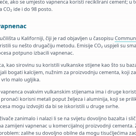
eće, ako se umjesto vapnenca koristi reciklirani cement; u 
 CO₂ ide i do 98 posto.
vapnenac
učilišta u Kaliforniji, čiji je rad objavljen u časopisu
Communi
oristili su nešto drugačiju metodu. Emisije CO₂ uspjeli su sma
rocesa potpuno izbacili vapnenac.
 kao sirovinu su koristili vulkanske stijene kao što su baza
jali bogati kalcijem, nužnim za proizvodnju cementa, koji za
vrlo malo ugljika.
 vapnenca ovakvim vulkanskim stijenama ima i druge koristi
onaći korisni metali poput željeza i aluminija, koji se pril
sa mogu izdvojiti da bi se iskoristili u druge svrhe.
živače zanimalo i nalazi li se na svijetu dovoljno bazalta i sl
ma zamijeni vapnenac u komercijalnoj proizvodnji cementa. Za
 problem: zalihe su dovoljno obilne da mogu tisućljećima za