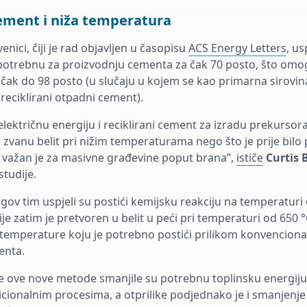
cement i niža temperatura
nici, čiji je rad objavljen u časopisu
ACS Energy Letters
, us
potrebnu za proizvodnju cementa za čak 70 posto, što omo
, čak do 98 posto (u slučaju u kojem se kao primarna sirovi
reciklirani otpadni cement).
električnu energiju i reciklirani cement za izradu prekursora 
 zvanu belit pri nižim temperaturama nego što je prije bil
 važan je za masivne građevine poput brana”,
ističe
Curtis 
studije.
egov tim uspjeli su postići kemijsku reakciju na temperaturi 
je zatim je pretvoren u belit u peći pri temperaturi od 650 °
temperature koju je potrebno postići prilikom konvencion
enta.
 ove nove metode smanjile su potrebnu toplinsku energiju 
icionalnim procesima, a otprilike podjednako je i smanjenje