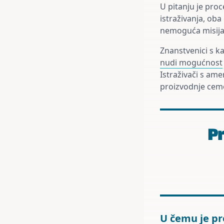
U pitanju je proc
istraživanja, oba
nemoguća misij
Znanstvenici s k
nudi mogućnost
Istraživači s ame
proizvodnje ceme
Pr
U čemu je p