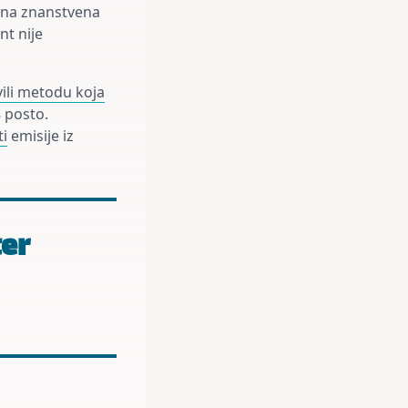
ntna znanstvena
nt nije
ili metodu koja
 posto.
ti
emisije iz
ter