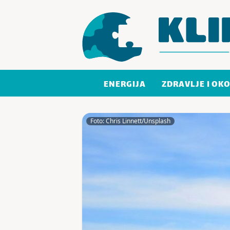
Skoči do sadržaja
ENERGIJA
ZDRAVLJE I OKO
Foto: Chris Linnett/Unsplash