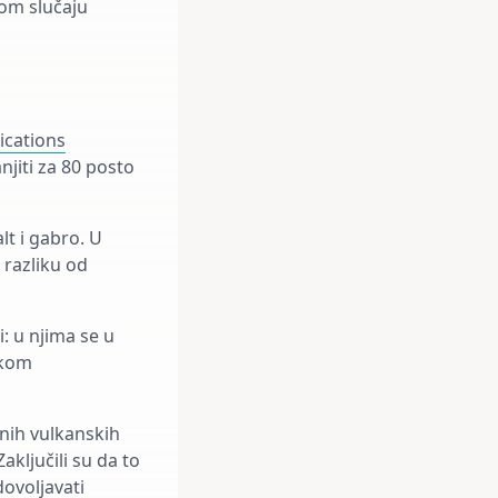
tom slučaju
cations
njiti za 80 posto
lt i gabro. U
 razliku od
: u njima se u
ikom
ičnih vulkanskih
ključili su da to
dovoljavati