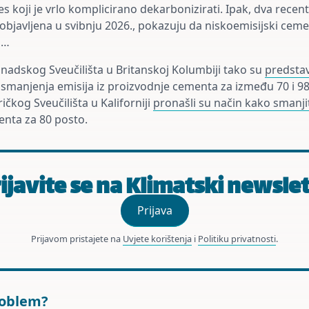
es koji je vrlo komplicirano dekarbonizirati. Ipak, dva rece
 objavljena u svibnju 2026., pokazuju da niskoemisijski ceme
a…
anadskog Sveučilišta u Britanskoj Kolumbiji tako su
predstav
smanjenja emisija iz proizvodnje cementa za između 70 i 98
ričkog Sveučilišta u Kaliforniji
pronašli su način kako smanji
nta za 80 posto.
ijavite se na Klimatski newsle
Prijava
Prijavom pristajete na
Uvjete korištenja
i
Politiku privatnosti
.
roblem?