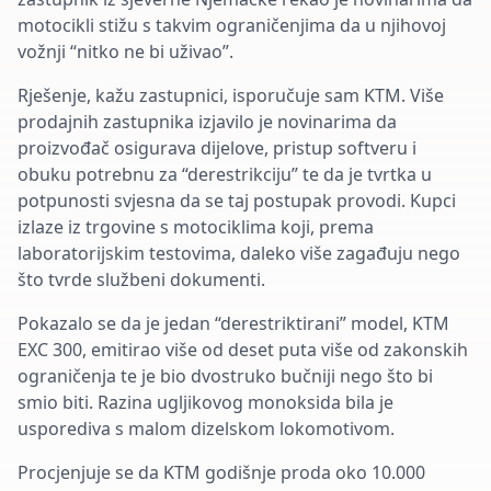
motocikli stižu s takvim ograničenjima da u njihovoj
vožnji “nitko ne bi uživao”.
Rješenje, kažu zastupnici, isporučuje sam KTM. Više
prodajnih zastupnika izjavilo je novinarima da
proizvođač osigurava dijelove, pristup softveru i
obuku potrebnu za “derestrikciju” te da je tvrtka u
potpunosti svjesna da se taj postupak provodi. Kupci
izlaze iz trgovine s motociklima koji, prema
laboratorijskim testovima, daleko više zagađuju nego
što tvrde službeni dokumenti.
Pokazalo se da je jedan “derestriktirani” model, KTM
EXC 300, emitirao više od deset puta više od zakonskih
ograničenja te je bio dvostruko bučniji nego što bi
smio biti. Razina ugljikovog monoksida bila je
usporediva s malom dizelskom lokomotivom.
Procjenjuje se da KTM godišnje proda oko 10.000