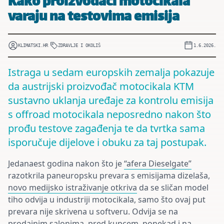
Kako proizvođači motocikala
varaju na testovima emisija
KLIMATSKI.HR
ZDRAVLJE I OKOLIŠ
1.6.2026.
Istraga u sedam europskih zemalja pokazuje
da austrijski proizvođač motocikala KTM
sustavno uklanja uređaje za kontrolu emisija
s offroad motocikala neposredno nakon što
prođu testove zagađenja te da tvrtka sama
isporučuje dijelove i obuku za taj postupak.
Jedanaest godina nakon što je
“afera Dieselgate”
razotkrila paneuropsku prevara s emisijama dizelaša,
novo medijsko istraživanje otkriva
da se sličan model
tiho odvija u industriji motocikala, samo što ovaj put
prevara nije skrivena u softveru. Odvija se na
prodajnim salonima, pred kupcem, ponekad i na