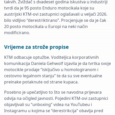
takvih. Zviždač s dvadeset godina iskustva u industriji
tvrdi da je 95 posto Enduro motocikala koje su
austrijski KTM-ovi zastupnici oglašavali u veljači 2026.
bilo vidljivo “derestriktirano”. Procjenjuje se da je čak
20 posto motocikala u Europi na neki način
modificirano.
Vrijeme za strože propise
KTM odbacuje optužbe. Voditeljica korporativnih
komunikacija Daniela Gehwolf izjavila je da tvrtka svoje
motocikle prodaje “isključivo u homologiranom i
cestovno legalnom stanju” te da su sve eventualne
preinake potaknute od strane kupaca.
Posebno je upečatljivo to što se navodna prijevara
odvija na očigled javnosti. Pojedini KTM-ovi zastupnici
objavljivali su “unboxing” videa na YouTubeu i
Instagramu u kojima se “derestrikcija” obavlja pred