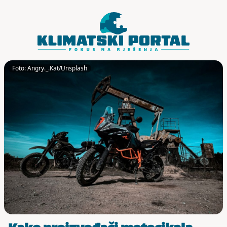
Skoči do sadržaja
Foto: Angry._.Kat/Unsplash