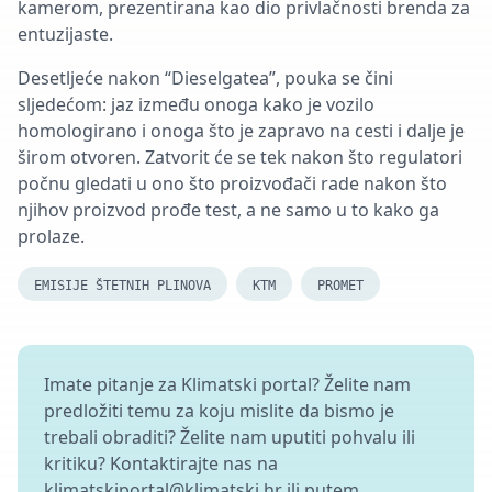
kamerom, prezentirana kao dio privlačnosti brenda za
entuzijaste.
Desetljeće nakon “Dieselgatea”, pouka se čini
sljedećom: jaz između onoga kako je vozilo
homologirano i onoga što je zapravo na cesti i dalje je
širom otvoren. Zatvorit će se tek nakon što regulatori
počnu gledati u ono što proizvođači rade nakon što
njihov proizvod prođe test, a ne samo u to kako ga
prolaze.
EMISIJE ŠTETNIH PLINOVA
KTM
PROMET
Imate pitanje za Klimatski portal? Želite nam
predložiti temu za koju mislite da bismo je
trebali obraditi? Želite nam uputiti pohvalu ili
kritiku? Kontaktirajte nas na
klimatskiportal@klimatski.hr
ili putem