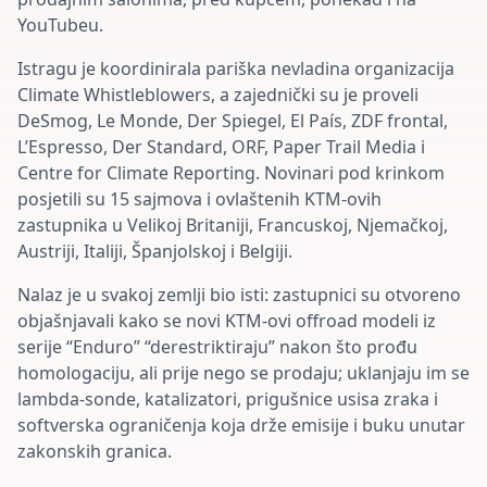
YouTubeu.
Istragu je koordinirala pariška nevladina organizacija
Climate Whistleblowers, a zajednički su je proveli
DeSmog, Le Monde, Der Spiegel, El País, ZDF frontal,
L’Espresso, Der Standard, ORF, Paper Trail Media i
Centre for Climate Reporting. Novinari pod krinkom
posjetili su 15 sajmova i ovlaštenih KTM-ovih
zastupnika u Velikoj Britaniji, Francuskoj, Njemačkoj,
Austriji, Italiji, Španjolskoj i Belgiji.
Nalaz je u svakoj zemlji bio isti: zastupnici su otvoreno
objašnjavali kako se novi KTM-ovi offroad modeli iz
serije “Enduro” “derestriktiraju” nakon što prođu
homologaciju, ali prije nego se prodaju; uklanjaju im se
lambda-sonde, katalizatori, prigušnice usisa zraka i
softverska ograničenja koja drže emisije i buku unutar
zakonskih granica.