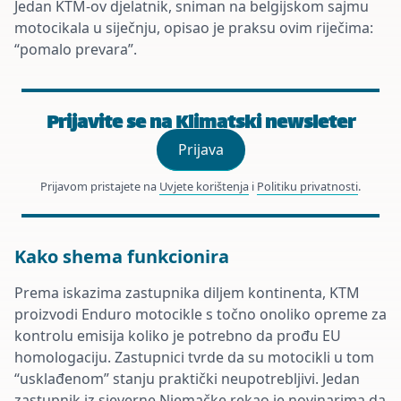
Jedan KTM-ov djelatnik, sniman na belgijskom sajmu
motocikala u siječnju, opisao je praksu ovim riječima:
“pomalo prevara”.
Prijavite se na Klimatski newsleter
Prijava
Prijavom pristajete na
Uvjete korištenja
i
Politiku privatnosti
.
Kako shema funkcionira
Prema iskazima zastupnika diljem kontinenta, KTM
proizvodi Enduro motocikle s točno onoliko opreme za
kontrolu emisija koliko je potrebno da prođu EU
homologaciju. Zastupnici tvrde da su motocikli u tom
“usklađenom” stanju praktički neupotrebljivi. Jedan
zastupnik iz sjeverne Njemačke rekao je novinarima da