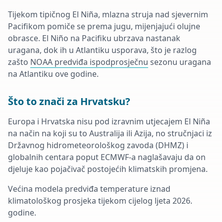
Tijekom tipičnog El Niña, mlazna struja nad sjevernim
Pacifikom pomiče se prema jugu, mijenjajući olujne
obrasce. El Niño na Pacifiku ubrzava nastanak
uragana, dok ih u Atlantiku usporava, što je razlog
zašto
NOAA predviđa ispodprosječnu
sezonu uragana
na Atlantiku ove godine.
Što to znači za Hrvatsku?
Europa i Hrvatska nisu pod izravnim utjecajem El Niña
na način na koji su to Australija ili Azija, no stručnjaci iz
Državnog hidrometeorološkog zavoda (DHMZ) i
globalnih centara poput ECMWF-a naglašavaju da on
djeluje kao pojačivač postojećih klimatskih promjena.
Većina modela predviđa temperature iznad
klimatološkog prosjeka tijekom cijelog ljeta 2026.
godine.