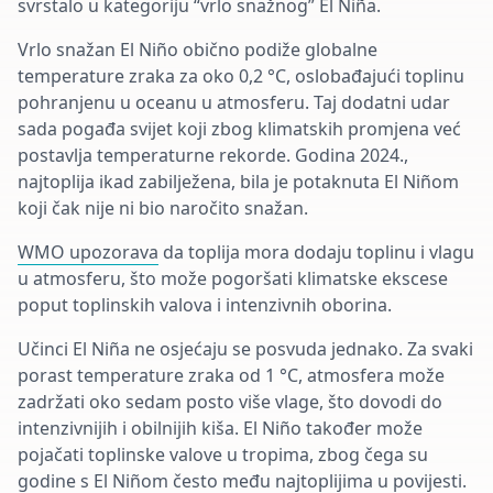
svrstalo u kategoriju “vrlo snažnog” El Niña.
Vrlo snažan El Niño obično podiže globalne
temperature zraka za oko 0,2 °C, oslobađajući toplinu
pohranjenu u oceanu u atmosferu. Taj dodatni udar
sada pogađa svijet koji zbog klimatskih promjena već
postavlja temperaturne rekorde. Godina 2024.,
najtoplija ikad zabilježena, bila je potaknuta El Niñom
koji čak nije ni bio naročito snažan.
WMO upozorava
da toplija mora dodaju toplinu i vlagu
u atmosferu, što može pogoršati klimatske ekscese
poput toplinskih valova i intenzivnih oborina.
Učinci El Niña ne osjećaju se posvuda jednako. Za svaki
porast temperature zraka od 1 °C, atmosfera može
zadržati oko sedam posto više vlage, što dovodi do
intenzivnijih i obilnijih kiša. El Niño također može
pojačati toplinske valove u tropima, zbog čega su
godine s El Niñom često među najtoplijima u povijesti.