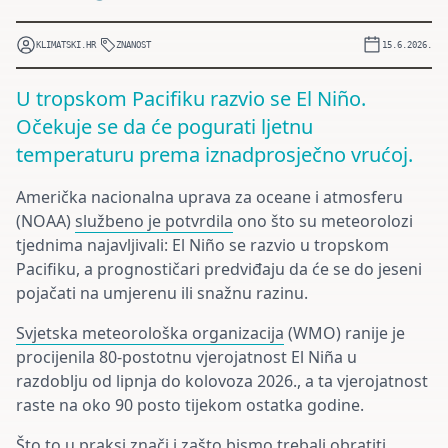
KLIMATSKI.HR
ZNANOST
15.6.2026.
U tropskom Pacifiku razvio se El Niño.
Očekuje se da će pogurati ljetnu
temperaturu prema iznadprosječno vrućoj.
Američka nacionalna uprava za oceane i atmosferu
(NOAA)
službeno je potvrdila
ono što su meteorolozi
tjednima najavljivali: El Niño se razvio u tropskom
Pacifiku, a prognostičari predviđaju da će se do jeseni
pojačati na umjerenu ili snažnu razinu.
Svjetska meteorološka organizacija
(WMO) ranije je
procijenila 80-postotnu vjerojatnost El Niña u
razdoblju od lipnja do kolovoza 2026., a ta vjerojatnost
raste na oko 90 posto tijekom ostatka godine.
Što to u praksi znači i zašto bismo trebali obratiti