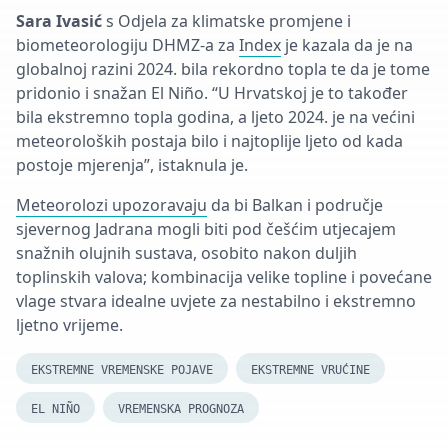
Sara Ivasić
s Odjela za klimatske promjene i
biometeorologiju DHMZ-a za
Index
je kazala da je na
globalnoj razini 2024. bila rekordno topla te da je tome
pridonio i snažan El Niño. “U Hrvatskoj je to također
bila ekstremno topla godina, a ljeto 2024. je na većini
meteoroloških postaja bilo i najtoplije ljeto od kada
postoje mjerenja”, istaknula je.
Meteorolozi upozoravaju
da bi Balkan i područje
sjevernog Jadrana mogli biti pod češćim utjecajem
snažnih olujnih sustava, osobito nakon duljih
toplinskih valova; kombinacija velike topline i povećane
vlage stvara idealne uvjete za nestabilno i ekstremno
ljetno vrijeme.
EKSTREMNE VREMENSKE POJAVE
EKSTREMNE VRUĆINE
EL NIÑO
VREMENSKA PROGNOZA