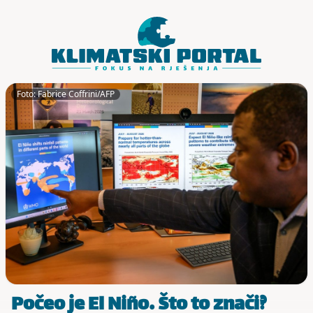
Skoči do sadržaja
Foto: Fabrice Coffrini/AFP
Počeo je El Niño. Što to znači?