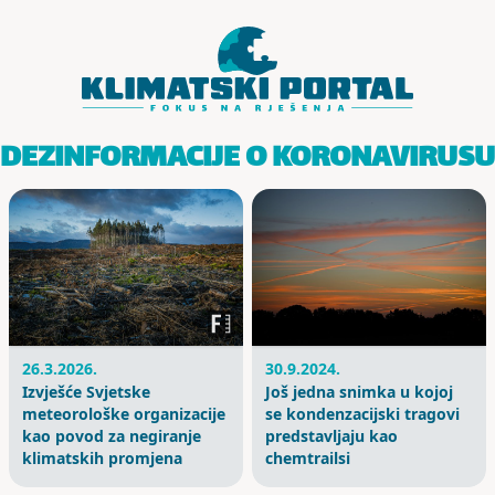
Skoči do sadržaja
DEZINFORMACIJE O KORONAVIRUSU
26.3.2026.
30.9.2024.
Izvješće Svjetske
Još jedna snimka u kojoj
meteorološke organizacije
se kondenzacijski tragovi
kao povod za negiranje
predstavljaju kao
klimatskih promjena
chemtrailsi