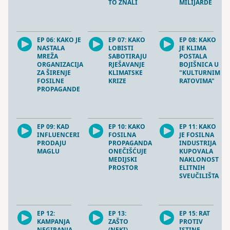
TO ZNALI
MILIJARDE
EP 06: KAKO JE
EP 07: KAKO
EP 08: KAKO
NASTALA
LOBISTI
JE KLIMA
MREŽA
SABOTIRAJU
POSTALA
ORGANIZACIJA
RJEŠAVANJE
BOJIŠNICA U
ZA ŠIRENJE
KLIMATSKE
"KULTURNIM
FOSILNE
KRIZE
RATOVIMA"
PROPAGANDE
EP 09: KAD
EP 10: KAKO
EP 11: KAKO
INFLUENCERI
FOSILNA
JE FOSILNA
PRODAJU
PROPAGANDA
INDUSTRIJA
MAGLU
ONEČIŠĆUJE
KUPOVALA
MEDIJSKI
NAKLONOST
PROSTOR
ELITNIH
SVEUČILIŠTA
EP 12:
EP 13:
EP 15: RAT
KAMPANJA
ZAŠTO
PROTIV
NEGIRANJA
(NEKI)
ISTINE