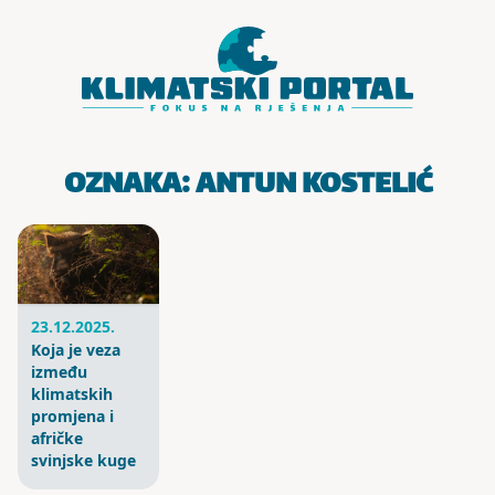
Skoči do sadržaja
OZNAKA:
ANTUN KOSTELIĆ
23.12.2025.
Koja je veza
između
klimatskih
promjena i
afričke
svinjske kuge