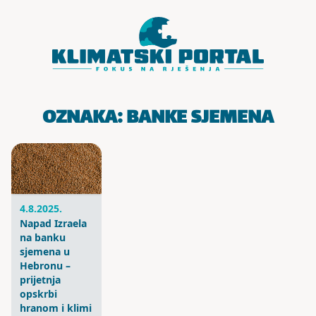
Skoči do sadržaja
OZNAKA:
BANKE SJEMENA
4.8.2025.
Napad Izraela
na banku
sjemena u
Hebronu –
prijetnja
opskrbi
hranom i klimi