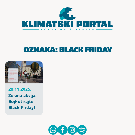
Skoči do sadržaja
OZNAKA:
BLACK FRIDAY
28.11.2025.
Zelena akcija:
Bojkotirajte
Black Friday!