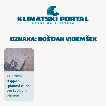
Skoči do sadržaja
OZNAKA:
BOŠTJAN VIDEMŠEK
24.5.2024.
Uspješni
“planovi B” na
sve toplijem
planetu