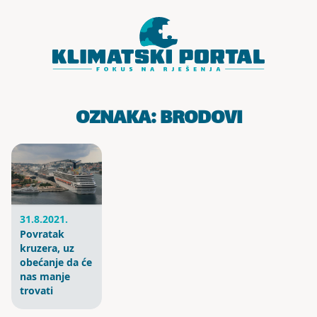
Skoči do sadržaja
OZNAKA:
BRODOVI
31.8.2021.
Povratak
kruzera, uz
obećanje da će
nas manje
trovati