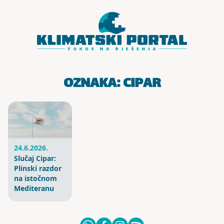
Skoči do sadržaja
OZNAKA:
CIPAR
24.6.2026.
Slučaj Cipar:
Plinski razdor
na istočnom
Mediteranu