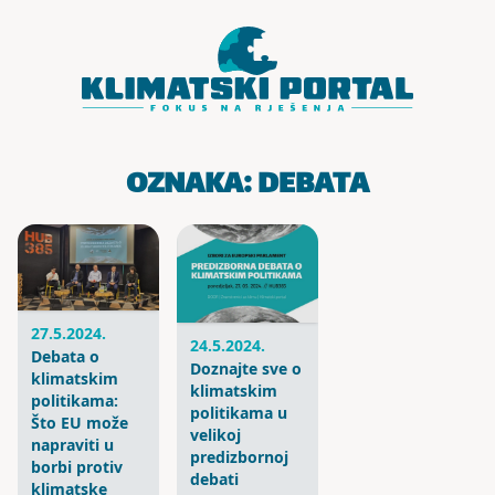
Skoči do sadržaja
OZNAKA:
DEBATA
27.5.2024.
24.5.2024.
Debata o
Doznajte sve o
klimatskim
klimatskim
politikama:
politikama u
Što EU može
velikoj
napraviti u
predizbornoj
borbi protiv
debati
klimatske