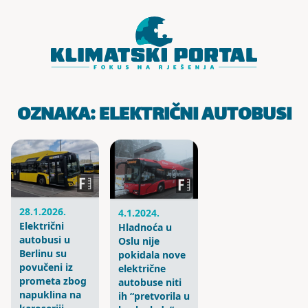
Skoči do sadržaja
OZNAKA:
ELEKTRIČNI AUTOBUSI
28.1.2026.
4.1.2024.
Električni
Hladnoća u
autobusi u
Oslu nije
Berlinu su
pokidala nove
povučeni iz
električne
prometa zbog
autobuse niti
napuklina na
ih “pretvorila u