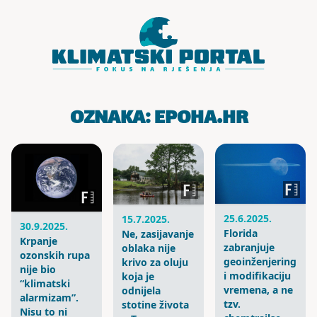
Skoči do sadržaja
OZNAKA:
EPOHA.HR
25.6.2025.
15.7.2025.
30.9.2025.
Florida
Ne, zasijavanje
Krpanje
zabranjuje
oblaka nije
ozonskih rupa
geoinženjering
krivo za oluju
nije bio
i modifikaciju
koja je
“klimatski
vremena, a ne
odnijela
alarmizam”.
tzv.
stotine života
Nisu to ni