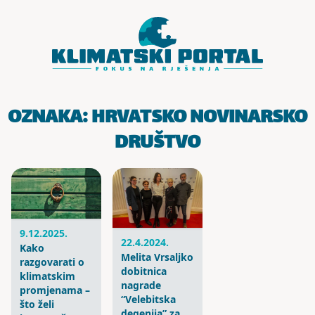
Skoči do sadržaja
OZNAKA:
HRVATSKO NOVINARSKO
DRUŠTVO
9.12.2025.
22.4.2024.
Kako
Melita Vrsaljko
razgovarati o
dobitnica
klimatskim
nagrade
promjenama –
“Velebitska
što želi
degenija” za