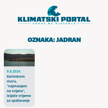
Skoči do sadržaja
OZNAKA:
JADRAN
9.8.2024.
Karinskom
moru,
“najmanjem
na svijetu”,
istječe vrijeme
za spašavanje