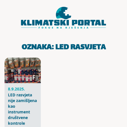
Skoči do sadržaja
OZNAKA:
LED RASVJETA
8.9.2025.
LED rasvjeta
nije zamišljena
kao
instrument
društvene
kontrole