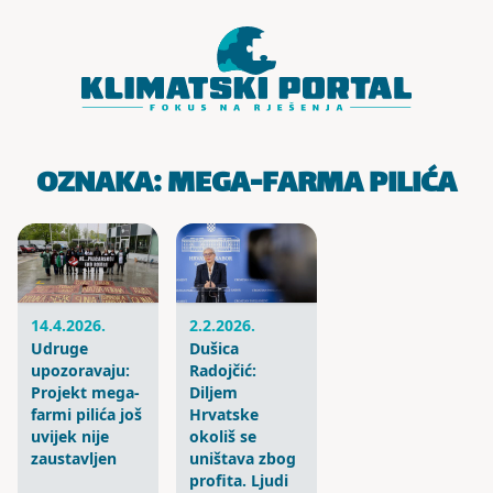
Skoči do sadržaja
OZNAKA:
MEGA-FARMA PILIĆA
14.4.2026.
2.2.2026.
Udruge
Dušica
upozoravaju:
Radojčić:
Projekt mega-
Diljem
farmi pilića još
Hrvatske
uvijek nije
okoliš se
zaustavljen
uništava zbog
profita. Ljudi