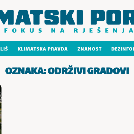
LIŠ
KLIMATSKA PRAVDA
ZNANOST
DEZINFO
OZNAKA:
ODRŽIVI GRADOVI