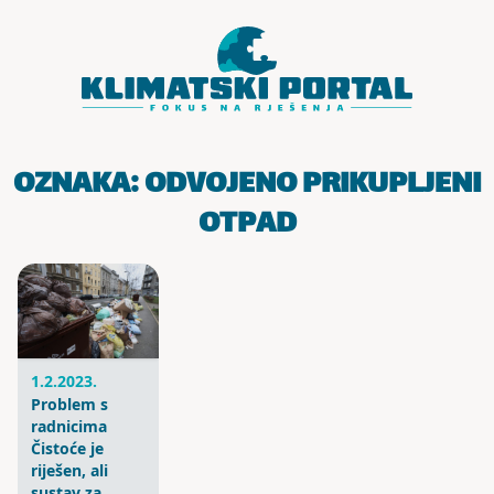
Skoči do sadržaja
OZNAKA:
ODVOJENO PRIKUPLJENI
OTPAD
1.2.2023.
Problem s
radnicima
Čistoće je
riješen, ali
sustav za