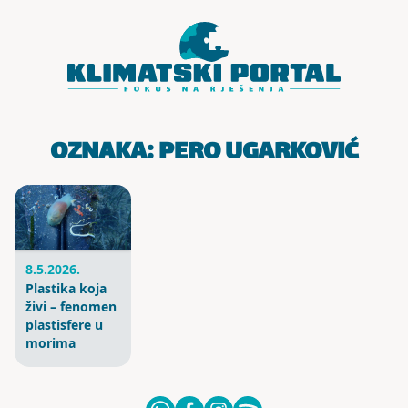
Skoči do sadržaja
OZNAKA:
PERO UGARKOVIĆ
8.5.2026.
Plastika koja
živi – fenomen
plastisfere u
morima