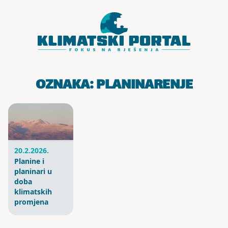
Skoči do sadržaja
OZNAKA:
PLANINARENJE
20.2.2026.
Planine i
planinari u
doba
klimatskih
promjena