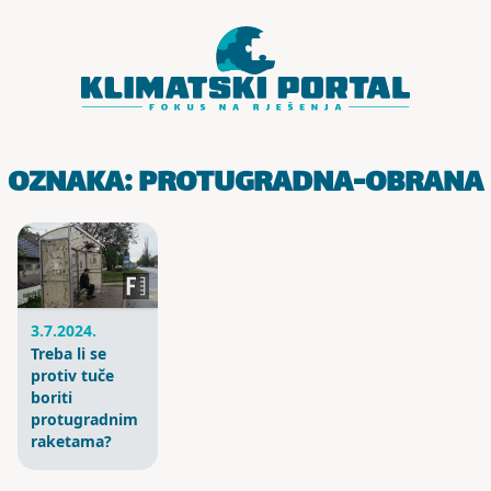
Skoči do sadržaja
OZNAKA:
PROTUGRADNA-OBRANA
3.7.2024.
Treba li se
protiv tuče
boriti
protugradnim
raketama?