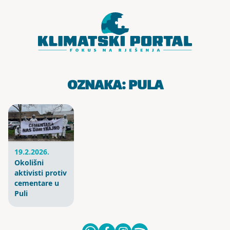
Skoči do sadržaja
OZNAKA:
PULA
19.2.2026.
Okolišni
aktivisti protiv
cementare u
Puli