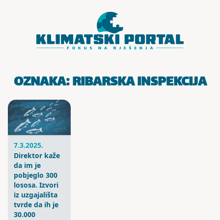
Skoči do sadržaja
OZNAKA:
RIBARSKA INSPEKCIJA
7.3.2025.
Direktor kaže
da im je
pobjeglo 300
lososa. Izvori
iz uzgajališta
tvrde da ih je
30.000